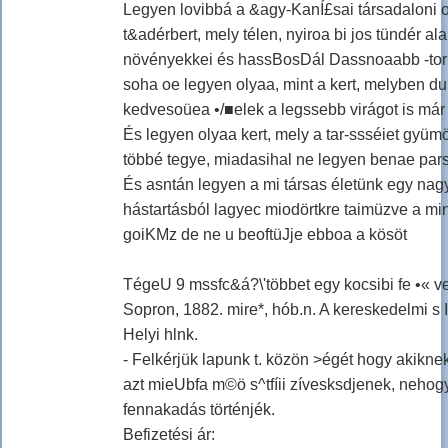
Legyen lovibbá a &agy-KanÍ£sai társadaloni 
t&adérbert, mely télen, nyiroa bi jos tündér a
növényekkei és hassBosDál Dassnoaabb -tor
soha oe legyen olyaa, mint a kert, melyben du
kedvesoüea •/■elek a legssebb virágot is már 
És legyen olyaa kert, mely a tar-ssséiet gyüm
többé tegye, miadasihal ne legyen benae parsd
És asntán legyen a mi társas életünk egy na
hástartásból lagyec miodörtkre taimüzve a mi
goiKMz de ne u beoftüJje ebboa a kösöt
TégeU 9 mssfc&á?\'többet egy kocsibi fe •« v
Sopron, 1882. mire*, hób.n. A kereskedelmi s
Helyi hlnk.
- Felkérjük lapunk t. közön >égét hogy akiknek 
azt mieUbfa m©ö s^tfíii zívesksdjenek, neho
fennakadás történjék.
Befizetési ár: