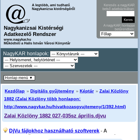
A legtöbb, ami tudható
Keresés a nagyKAR
Nagykanizsa kistérségéről
belső adatbázisában:
A nagyKAR honlapjai
Nagykanizsai Kistérségi
betűrendben:
Adatkezelő Rendszer
www.nagykar.hu
Működteti a Halis István Városi Könyvtár
NagyKAR honlapok:
Honlap menü ▼
Kezdőlap
»
Digitális gyűjtemény
»
Képtár
»
Zalai Közlöny
1882 (Zalai Közlöny több honlapon:
http://www.nagykar.hu/hivatkozasgyujtemeny/1/392.html)
Zalai Közlöny 1882 027-035sz április.djvu
DjVu fájlokhoz használható szoftverek
-
A
"Következő" gombra kattintva (ha van) a PDF fájlhoz