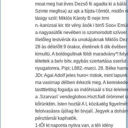
moat meg hat éves Dezső fii agadta ki a bálá
Szinte megfisa) az ajk a fújda-\'ómtól, midőn 
tásigy szól: Miklós Károly B neje Irmi
n.-kanizsai kir. tör vény ásók i bin5 Soo« Emü
a nagyasütők nevében is szomorodott szívvel 
illetőleg testvérük éa unokájuknak Miklós Dezs
28 ás délelőtt 9 órakor, életének 6 dik évében
kimultü. A boldogultnak földi maradvány*! foly
tétettek a belv bitv. egybás szertartása sseríut
nyugalomra. Pipi; L882.-marci. 28. Béke hamv
JDr. Agai Adolf jeles huro< ristiok, mint lapun
ma vasirnap délben érkezik meg. A kereskedel
tastttletitsg fogadja as indóhisaál s tisz-telel
a .Szarvas\' vendegloboo.Hxzt.fia8 örömmel üdv
kőrünkbtn. Isten hoztál A L köz&atég figyelmét 
felolvasásra újólag fei bivjalí. Jegyek a dohá
pénztárnál kaphatók.
1-tŐl kt naponta nyitva van, a téli idény