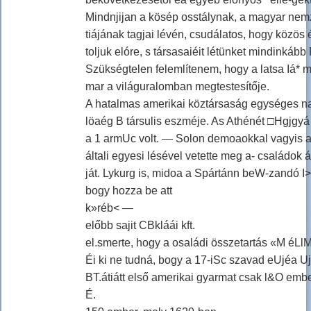
Mindnjijan a kösép osstálynak, a magyar nemz
tiájának tagjai lévén, csudálatos, hogy közös
toljuk elóre, s társasaiéit létünket mindinkább
Szükségtelen felemlítenem, hogy a latsa Iá*
mar a világuralomban megtestesítője.
A hatalmas amerikai köztársaság egységes na
löaég B társulis eszméje. As Athénét □Hgjgyá
a 1 armUc volt. — Solon demoaokkal vagyis 
általi egyesi lésével vetette meg a- családok á
ját. Lykurg is, midoa a Spártánn beW-zandó I>nn
bogy hozza be att
k»réb< —
előbb sajit CBkláái kft.
el.smerte, hogy a osaládi összetartás «M éLlM
Éi ki ne tudná, bogy a 17-iSc szavad eUjéa Uj 
BT.átiátt első amerikai gyarmat csak l&O ember
É.