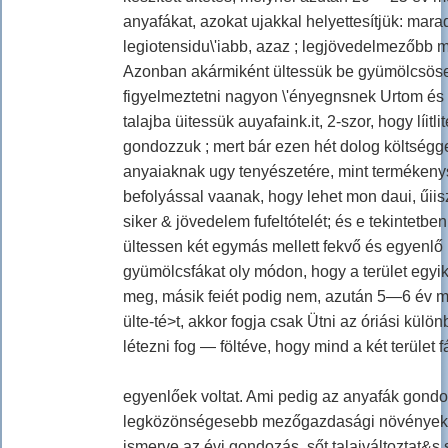
anyafákat, azokat ujakkal helyettesítjük: mar
legiotensidu\'iabb, azaz ; legjövedelmezőbb 
Azonban akármiként ültessük be gyümölcsösei
figyelmeztetni nagyon \'ényegnsnek Urtom és e
talajba üitessük auyafaink.it, 2-szor, hogy líitl
gondozzuk ; mert bár ezen hét dolog költséggel 
anyaiaknak ugy tenyészetére, mint termékeny
befolyással vaanak, hogy lehet mon daui, űiis
siker & jövedelem fufeltótelét; és e tekintetbe
ültessen két egymás mellett fekvő és egyenlő
gyümölcsfákat oly módon, hogy a terület egyik
meg, másik feiét podig nem, azután 5—6 év mú
ülte-té>t, akkor fogja csak Ütni az óriási külön
létezni fog — föltéve, hogy mind a két terület f
egyenlőek voltat. Ami pedig az anyafák gondozá
legközönségesebb mezőgazdasági növényeknél
ismerve az évi gondozás, sőt talajváltoztat&