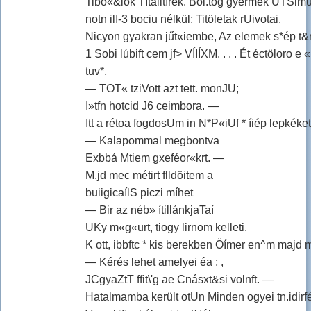
Tibo«&iok TÍtaiitírek. Bol.tog gyermek ÚTSimue
notn ilI-3 bociu nélkül; Titöletak rUivotai.
Nicyon gyakran jűt«iembe, Az elemek s*ép t&rm*
1 Sobi lúbift cem jf> VÍIÍXM. . . . Ét éctöloro e «
tuv*,
— TOT« tziVott azt tett. monJU;
I»tfn hotcid J6 ceimbora. —
Itt a rétoa fogdosUm in N*P«iUf * íiép lepkéket
— Kalapommal megbontva
Exbbá Mtiem gxeféor«krt. —
M.jd mec métirt flldöitem a
buiigicaílS piczi míhet
— Bir az néb» ítillánkjaTaí
UKy m«g«urt, tiogy lirnom kelleti.
K ott, ibbftc * kis berekben Öímer en^m majd 
— Kérés lehet amelyei éa ; ,
JCgyaZtT ffit\'g ae Cnásxt&si volnft. —
Hatalmamba került otUn Minden ogyei tn.idirfélt