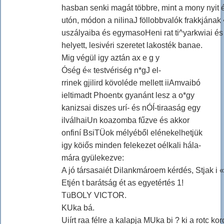
hasban senki magát többre, mint a mony nyit 
utón, módon a nilinaJ föllobbvalók frakkjának
uszályaiba és egymasoHeni rat ti^yarkwiai é
helyett, lesivéri szeretet lakosték banae.
Mig végül igy aztán ax e g y
Óség é« testvériség n*gJ el-
rrinek gjilird kövoléde mellett iiAmvaibó
ieltimadt Phoentx gyanánt lesz a o*gy
kanizsai diszes urí- és nÓÍ-tiraaság egy
ilválhaiUn koazomba fűzve és akkor
onfiní BsiTÜok mélyéből elénekelhetjük
igy köiős minden felekezet oélkali hála-
mára gyülekezve:
A jó társasaiét Dilankmároem kérdés, Stjak i 
Etjén t barátság ét as egyetértés 1!
TüBOLY VICTOR.
KUka bá.
Uiírt raa félre a kalapja MUka bi ? ki a rotc ko