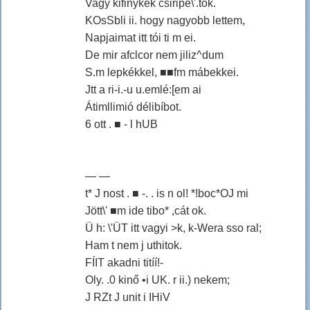
Vagy kifinykék csiripe\'.tók.
KOsSbli ii. hogy nagyobb lettem,
Napjaimat itt tói ti m ei.
De mir afclcor nem jiliz^dum
S.m lepkékkel, ■■fm mábekkei.
Jtt a ri-i.-u u.emlé:[em ai
Átimllimió délibíbot.
6 ott . ■ - l hUB
— —
t* J nost . ■ -. . is n ol! *!boc*OJ mi
Jött\' ■m ide tibo* ,cát ok.
Ü h: \'ÜT itt vagyi >k, k-Wera sso ral;
Ham t nem j uthitok.
FÍIT akadni titíí!-
Oly. .0 kinő •i UK. r ii.) nekem;
J RZt J unit i IHiV