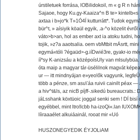
úrstiletuek forrása, lOBilidokoil, m « g R n hán
Sajaoe, hogy Ku.gy-Kaaiza^n B te> kintelb«s is
axtaa i b»jo*k T»1Ó4Í kutturrátt*. Tudok egym
bür^t, » aísiyik köaül egyik, .a-^o közelit évrő
váto>b>an, hol as ember axt ia atoku tudni, h
tojik, »z?a aaotsalia. oem vbMtbit mÁsrtt, mini 
egymá«tóli ?égaüd>-g.iíDwié3re, gyakr-io még 
íí*sy K-anizsáu a középoísUly van mlsulybüa
óta maip a magyar tár-üsélilnok magvát képea
ur — itt mindnyájan e»yeo!ők vagyunk, legfe
több a pénze, sm asu\'áa ruivii cainilt péax —
a hiv^t&ls, az nicB píjff-.sikedú bureaucrats.
jáLsshank köxtüoic joggal senki sem ! DÍ bisí oe
egyébbel, mint ltro!lcbb ha-izoQi«.lan IUXOMK
líiraaaélet alkuiáainál, rooat mir «Uó
HUSZONEGYEDIK ÉYJOLiAM