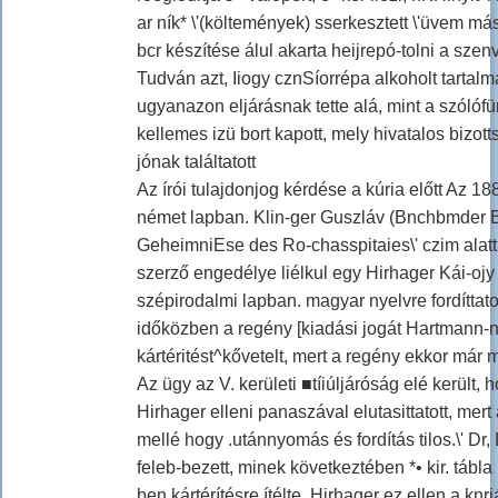
ar ník* \'(költemények) sserkesztett \'üvem máso
bcr készítése álul akarta heijrepó-tolni a sze
Tudván azt, Iiogy cznSíorrépa alkoholt tartalm
ugyanazon eljárásnak tette alá, mint a szólóf
kellemes izü bort kapott, mely hivatalos bizott
jónak találtatott
Az írói tulajdonjog kérdése a kúria előtt Az 18
német lapban. Klin-ger Guszláv (Bnchbmder Be
GeheimniEse des Ro-chasspitaies\' czim alatt 
szerző engedélye liélkul egy Hirhager Kái-o
szépirodalmi lapban. magyar nyelvre fordítta
időközben a regény [kiadási jogát Hartmann-na
kártéritést^kővetelt, mert a regény ekkor már 
Az ügy az V. kerületi ■tíiúljáróság elé került
Hirhager elleni panaszával elutasittatott, mert
mellé hogy .utánnyomás és fordítás tilos.\' Dr,
feleb-bezett, minek következtében *• kir. tábl
ben kártérítésre ítélte. Hirhager ez ellen a kn