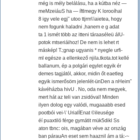
még is mély belálásu, ha a kútba néz —
meMzeiáuS ha — íftlmegy K lorooíhal
8 igy vele egj" utoo ttjrm\'iaietea, hogy
nem fogunk haladni ,hanem e g adat
ta 1 ismét több az itteni táraaséleü álU-
potok mtseriáihoz! De nem is lehet rt
máskép! T.;gnap ugyanis * nyegle urfi-
ml egésze a ellenkező njila.tkota.tot kellé
ballanum, ép a polgári egylet egyik ér
demes tagjától, akkor, midin őt eaetleg
egyik ismerősöm jelenlét-ünDen a nHeim"
kávéházba hivU . No, oda nem megyek,
mert hát az teli van zsidóval! Minden
ilyen dolog egy valódi, mugaaabb esed
pootbói vei-\' UrialÍEnat ©ileusége
éí puaxtiló férge gymátit mük5dikl Ss
aton tbnc: ois, magában véve az ország
ban párauAn eset sem haaznil ám a tá:-~