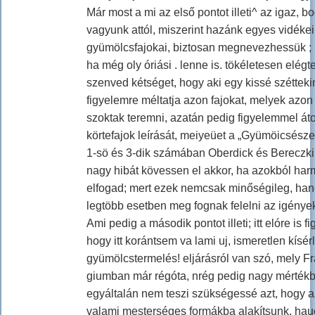
Már most a mi az első pontot illeti^ az igaz
vagyunk attól, miszerint hazánk egyes vidéke
gyümölcsfajokai, biztosan megnevezhessük ; 
ha még oly óriási . lenne is. tökéletesen elé
szenved kétséget, hogy aki egy kissé szétteki
figyelemre méltatja azon fajokat, melyek azo
szoktak teremni, azatán pedig figyelemmel át
körtefajok leírását, meiyeüet a „Gyümöicsész
1-sö és 3-dik számában Oberdick és Bereczki 
nagy hibát kövessen el akkor, ha azokból ha
elfogad; mert ezek nemcsak minőségileg, hane
legtöbb esetben meg fognak felelni az igénye
Ami pedig a második pontot illeti; itt elóre is 
hogy itt korántsem va lami uj, ismeretlen kísér
gyümölcstermelés! eljárásról van szó, mely F
giumban már régóta, nrég pedig nagy mértékb
egyáltalán nem teszi szükségessé azt, hogy az 
valami mesterséges formákba alakítsunk, haue