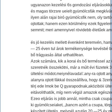
ugyanazon kezelési 6s gondozási eljárásokkal;
és magas törzsre ueielt gyümölcsfák megkíván
ilyen alán rajai biró gyümöícsfik nem, oly tart
ojtottak; hanem ezen körülmény ezek figyele
semmit; meri amennyivel rövidebb életűek a
és jó kezelés mellett évenként teremvén, ham
— 25 éven tul árok termékenysége kevésbé bi
bő trágyasás által urthatófean.
Azok számára, kik a korai és bő terméssel az ü
szeretnék összekötni, már a múlt évi füzetek
ültetési módot.meiynélavada\'.any-ra ojtott a
alanyra ojtott fákkal összeállítva, hogy & 3zeri
térj ede lmok be Q gyarapodnak,aköziböii ültet
eitávolithatók, míg nem végül amazok egészen 
Ezeo eljárás is jobb annál, mintha csak csupa 
ki gyümölcseiaket, „bancm azért a csupa, törpa
készített ültetés, melynél azután 20 —25 év mú