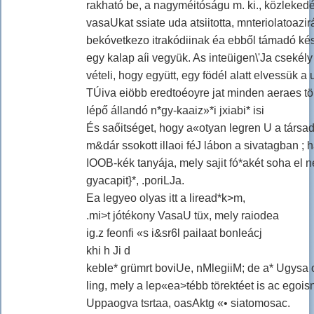
rakható be, a nagyméitóságu m. ki., közleked
vasaUkat ssiate uda atsiitotta, mnteriolatoazi
bekóvetkezo itrakódiinak éa ebből támadó kés
egy kalap aíi vegyük. As inteüigen\'Ja cseké
vételi, hogy együtt, egy födél alatt elvessük a 
TÚiva eiöbb eredtoéoyre jat minden aeraes tö
lépő állandó n*gy-kaaiz»*i jxiabi* isi
És saőitséget, hogy a«otyan legren U a társa
m&dár ssokott illaoi féJ lábon a sivatagban ; 
IOOB-kék tanyája, mely sajit fó*akét soha el 
gyacapit}*, .poriLJa.
Ea legyeo olyas itt a liread*k>m,
.mi>t jótékony VasaU tüx, mely raiodea
ig.z feonfi «s i&sr6l pailaat bonleácj
khi h Ji d
keble* grümrt boviUe, nMlegiiM; de a* Ugysa 
ling, mely a lep«ea>tébb törektéet is ac egoisn
Uppaogva tsrtaa, oasAktg «• siatomosac.