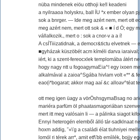
nüba mindenek eiöu otthoji ke!l keadeni
a nyilraaoa holyskru, ball ÍU *x ember olyan 
sok a bnrger. — Ide meg azért nem, mert ott eok
meg azért nem, mert ott sok & « ■ í d Ó; egy 
vállalkozik., mert o : sok a cnor-v a a í!
A csÍTiiizatidnak, a democr&tictu elvetnek —
■gyházak küszöbét acm kíméli darva iaraival;
iért, ki a szent-fereocxlek templomába átért nem 
hogy nagy ntt u fogoagymaEia^! egy ixoen m
alkalmával a zaioa^Sgába hivlam volt «** & f
eao(i*bogarat; akkor mag aaí &c alloav^téat tet
ott meg igen üagy a vörÖshsgymaBsag no ari
mariéra parfüm öl phaatasmagoriában szenved
mert itt meg valósain Ii — a pálinka siagot kif
Ennyi heterogén elemből álló tár-sadklnaat n
hoxm addig, "«\'g a családi éíat tiuhniyei mel
lomól ri térek arr*, amit etf\'bb emíilék, bojj