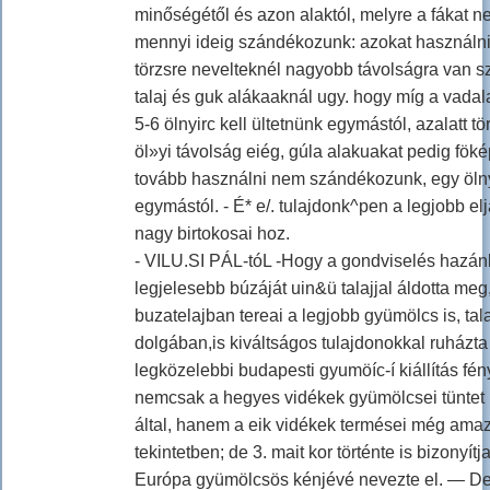
minőségétől és azon alaktól, melyre a fákat ne
mennyi ideig szándékozunk: azokat használni;
törzsre nevelteknél nagyobb távolságra van 
talaj és guk alákaaknál ugy. hogy míg a vadala
5-6 ölnyirc kell ültetnünk egymástól, azalatt t
öl»yi távolság eiég, gúla alakuakat pedig fö
tovább használni nem szándékozunk, egy ölnyí
egymástól. - É* e/. tulajdonk^pen a legjobb el
nagy birtokosai hoz.
- VILU.SI PÁL-tóL -Hogy a gondviselés hazán
legjelesebb búzáját uin&ü talajjal áldotta me
buzatelajban tereai a legjobb gyümölcs is, t
dolgában,is kiváltságos tulajdonokkal ruházta
legközelebbi budapesti gyumöíc-í kiállítás fén
nemcsak a hegyes vidékek gyümölcsei tüntet 
által, hanem a eik vidékek termései még amaz
tekintetben; de 3. mait kor történte is bizonyít
Európa gyümölcsös kénjévé nevezte el. — De