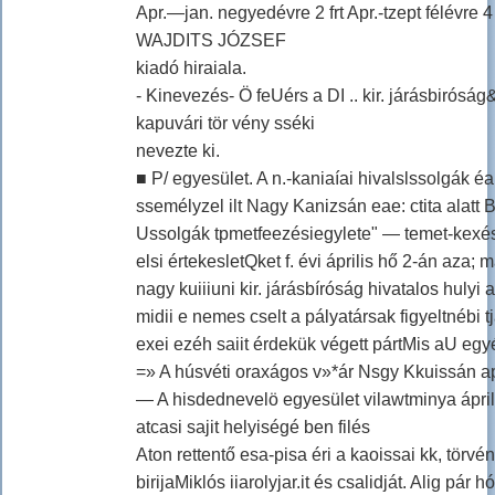
Apr.—jan. negyedévre 2 frt Apr.-tzept félévre 4 
WAJDITS JÓZSEF
kiadó hiraiala.
- Kinevezés- Ö feUérs a DI .. kir. járásbirósá
kapuvári tör vény sséki
nevezte ki.
■ P/ egyesület. A n.-kaniaíai hivalslssolgák é
ssemélyzel ilt Nagy Kanizsán eae: ctita alatt
Ussolgák tpmetfeezésiegylete" — temet-kexési 
elsi értekesletQket f. évi április hő 2-án aza;
nagy kuiiiuni kir. járásbíróság hivatalos hulyi 
midii e nemes cselt a pályatársak figyeltnébi tj
exei ezéh saiit érdekük végett pártMis aU egy
=» A húsvéti oraxágos v»*ár Nsgy Kkuissán apr
— A hisdednevelö egyesület vilawtminya áprili
atcasi sajit helyiségé ben filés
Aton rettentő esa-pisa éri a kaoissai kk, törvé
birijaMiklós iiarolyjar.it és csalidját. Alig pár h