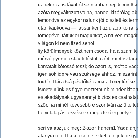
eanek oka is távolról sem abban rejlik, mintha
azóta megváltozott volna, hanec. kizárólag a
lemondva az egykor nálunk jói diszlett és te
után kapkodva — lassanként az ujabb korral sz
tömegével láttuk el magunkat, a milyen magá
világon ki nem fizeti sehol.
Iiy körülmények közt nem csoda, ha a számít
mérvű gyümölcsfaültetéstöl azért, mert ez fá
kamatait kétessé teszi; de azért is, mc^t a va
igen sok idóre vau szüksége ahhoz, miszerint
fordított fáradság és tűké kamatait megtérítse;
ismételnünk és figyelmeztetnünk mindenkit arr
és akadálynak ugyanannyi biztos és csalhatatla
ször, ha minél kevesebbre szorítván az ülte te
helyi talaj ás fekvésnek megfclelóleg helye-
seri váíasztjuk meg; 2-szor, hanem1 Yadalanj
alanyra ojtott fiatal csen.etekkel ültetjük be g