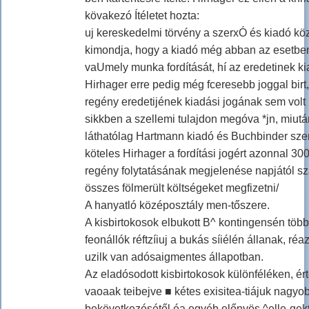
kövakezó Ítéletet hozta:
uj kereskedelmi törvény a szerxÓ és kiadó közt
kimondja, hogy a kiadó még abban az esetben
vaUmely munka fordítását, hí az eredetinek ki
Hirhager erre pedig még fceresebb joggal birt
regény eredetijének kiadási jogának sem volt 
sikkben a szellemi tulajdon megóva *jn, miutá
láthatólag Hartmann kiadó és Buchbinder szer
köteles Hirhager a fordítási jogért azonnal 300 f
regény folytatásának megjelenése napjától sz
összes fölmerült költségeket megfizetni/
A hanyatló középosztály men-tőszere.
A kisbirtokosok elbukott B^ kontingensén több
feonállók réftzíiuj a bukás síiélén állanak, ré
uzilk van adósaigmentes állapotban.
Az eladósodott kisbirtokosok különféléken, ért
vaoaak teibejve ■ kétes exisitea-tiájuk nagyob
bekövetkezésétől éa egyéb előnyös ^elle-gektó