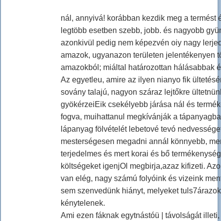
nál, annyivá! korábban kezdik meg a termést
legtöbb esetben szebb, jobb. és nagyobb gy
azonkivül pedig nem képezvén oiy nagy lerjed
amazok, ugyanazon területen jelentékenyen tö
amazokból; miáltal határozottan hálásabbak
Az egyetleu, amire az ilyen nianyo fik ültetésé
sovány talajú, nagyon száraz lejtőkre ültetnü
gyökérzeiEik csekélyebb járása nál és termé
fogva, muihattanul megkívánják a tápanyagba
lápanyag fölvételét lebetové tevó nedvessége
mesterségesen megadni annál könnyebb, mer
terjedelmes és mert korai és bő termékenység
költségeket igenjOl megbirja,azaz kifizeti. Az
van elég, nagy számú folyóink és vizeink men
sem szenvedünk hiányt, melyeket tuls7árazo
kénytelenek.
Ami ezen fáknak egytnástóü | távolságát illeti,