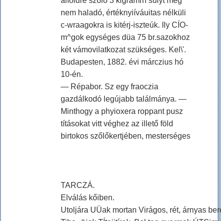
alföldre szóló 3 klgramrn súlyt meg
nem haladó, értéknyiíváuitas nélküli
c-wraagokra is kitérj-iszteúk. Ily CÍO-
m^gok egységes düa 75 br.sazokhoz
két vámovilatkozat szükséges. Kel\'.
Budapesten, 1882. évi márczius hó
10-én.
— Répabor. Sz egy fraoczia
gazdálkodó legújabb találmánya. —
Minthogy a phyioxera roppant pusz
tításokat vitt véghez az illető föld
birtokos szőlőkertjében, mesterséges
TARCZÁ.
Elválás kőiben.
Utoljára UÜak mortan Virágos, rét, árnyas bere