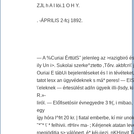
ZJL h A I Iöi.1 O H Y.
. -ÁPRILIS 2-fcj 1892.
— A %Curiai ÉrttütS" jelenleg az >razigbiró 
ily Un i>. Sukolai szerke^ztetto ,Tőrv. akbfcn\
Ouriai E tábUi bejelentéseket és l in tévéteke
tatot lesx an ügyvédeknek s má* peres! — ElS
\'eleknek — értesülést ad/in ügyeik illi-|lsdy,
R.»-
liról. — Előfisetósiir évnegyedre 3 fr(, i mibao,
egy
így hóra l^frt 20 kr. | fiatal emberbe, kí mir uno
"*"* \' * felhivii. rtHir« ma- ; Kérjenek atatan le
roegiöditja s> válópert, é* kéi-iiezi, nKHinyit