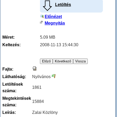
juthat.
Letöltés
Előnézet
Megnyitás
Méret:
5.09 MB
Keltezés:
2008-11-13 15:44:30
Fajta:
Láthatóság:
Nyilvános
Letöltések
1861
száma:
Megtekintések
15884
száma:
Leírás:
Zalai Közlöny