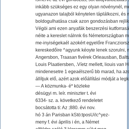
inkább szükséges ez egy olyan növénynél, me
ugyanazon talajból kénytelen táplálkozni, és
boldogulhatása csak azon gondozásban rejlik,
Végöi ami ezen anyafák beszerzési kutforrasát 
néite a kereslet nálnnk 6s Németországban m
me-inyiségekaél azokért egyelőre Francziors
kereskedőire ^agyunk kéoyte lenek szorulni, 
Angersbon, Traasan fivérek Orleausban, Balt
Louis Plaatiersben, .Víetz mellett, liouis van
mindenesetre 1 egeaélszerű bb marad, ha azo
állítjuk elő, azért azok előállítási módját a l
— A közmunka- é* közleke
désügyi m. leír. miniszter t. évi
6334- sz. a. következő rendeletet
bocsátotta ti: Az ;880. évi nov.
hó 3 án Parisban kStö:tposUi!c^yez-
meny f. évi április i én, a Német