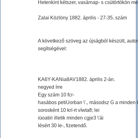
Hetenkint kétszer, vasárnap- s csütörtökön me
Zalai Közlöny 1882. április - 27-35. szám
A következő szöveg az újságból készült, auto
segítségével:
KA6Y-KANia8AV1882. április 2-án.
negyed írre
Egy szám 10 fcr-
hasábos petiUorban \'., másodsz G a minden tot
sorosként 10 krí-rt víwtafl; lei
iüoatiri illetik minden cgje3 \'ái
lésért 30 le-, fizetendő.