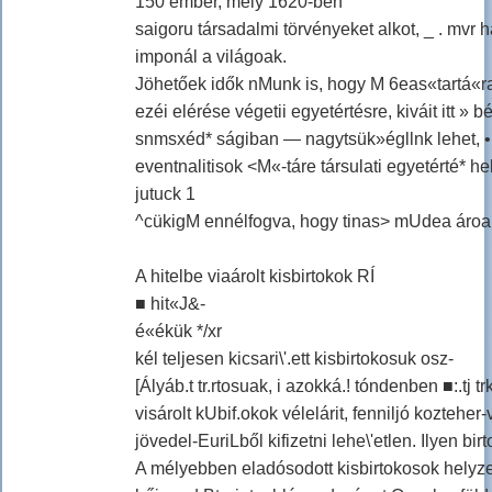
150 ember, mely 1620-ben
saigoru társadalmi törvényeket alkot, _ . mvr 
imponál a világoak.
Jöhetőek idők nMunk is, hogy M 6eas«tartá«r
ezéi elérése végetii egyetértésre, kiváit itt » 
snmsxéd* ságiban — nagytsük»égllnk lehet, •
eventnalitisok <M«-táre társulati egyetérté* he
jutuck 1
^cükigM ennélfogva, hogy tinas> mUdea áro
A hitelbe viaárolt kisbirtokok RÍ
■ hit«J&-
é«ékük */xr
kél teljesen kicsari\'.ett kisbirtokosuk osz-
[Ályáb.t tr.rtosuak, i azokká.! tóndenben ■:.tj tr
visárolt kUbif.okok vélelárit, fenniljó kozteher-
jövedel-EuriLből kifizetni lehe\'etlen. Ilyen bi
A mélyebben eladósodott kisbirtokosok helyze