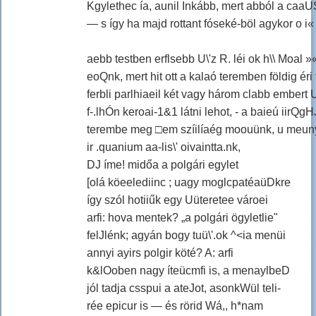
Kgylethec ía, aunil Inkább, mert abból a caaUS
— s így ha majd rottant fóseké-böl agykor o i« p
aebb testben erflsebb U\'z R. léi ok h\\ Moal 
eoQnk, mert hit ott a kalaó teremben földig éri 
ferbli parlhiaeil két vagy három clabb embert
f-.lhÓn keroai-1&1 látni lehot, - a baieú iirQgH
terembe meg □em szíilíaég moouünk, u meunyib
ir .quanium aa-lis\' oivaintta.nk,
DJ íme! midőa a polgári egylet
[olá köeelediinc ; uagy moglcpatéaüDkre
így szól hotiiűk egy Uüteretee vároei
arfi: hova mentek? „a polgári ögyletlie"
felJlénk; agyán bogy tuü\'.ok ^<ia menüi
annyi ayirs polgir köté? A: arfi
k&lOoben nagy íteücmfi is, a menaylbeD
jól tadja csspui a ateJot, asonkWül teli-
rée epicur is — és rörid Wá,, h*nam