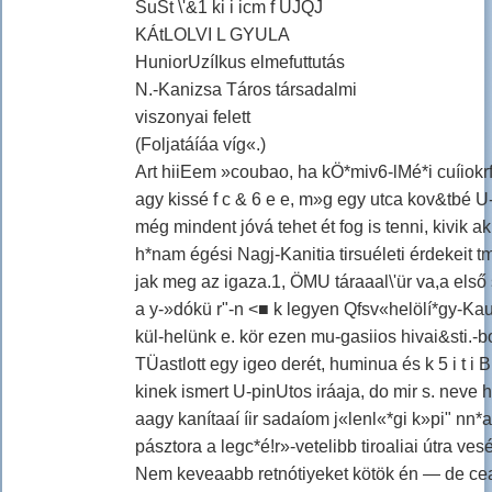
SuSt \'&1 ki i icm f UJQJ
KÁtLOLVI L GYULA
HuniorUzíIkus elmefuttutás
N.-Kanizsa Táros társadalmi
viszonyai felett
(Foljatáíáa víg«.)
Art hiiEem »coubao, ha kÖ*miv6-lMé*i cuíiokrf
agy kissé f c & 6 e e, m»g egy utca kov&tbé U-
még mindent jóvá tehet ét fog is tenni, kivik ak
h*nam égési Nagj-Kanitia tirsuéleti érdekeit tm
jak meg az igaza.1, ÖMU táraaal\'ür va,a első s
a y-»dókü r"-n <■ k legyen Qfsv«helölí*gy-Kau
kül-helünk e. kör ezen mu-gasiios hivai&sti.-boz
TÜastlott egy igeo derét, huminua és k 5 i t i B 
kinek ismert U-pinUtos iráaja, do mir s. neve h
aagy kanítaaí íir sadaíom j«lenl«*gi k»pi" nn*
pásztora a legc*é!r»-vetelibb tiroaliai útra ves
Nem keveaabb retnótiyeket kötök én — de cea