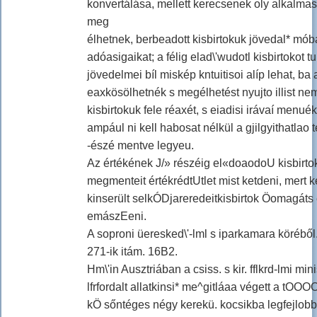
konvertálása, mellett kerecsenek oly alkalmas
meg
élhetnek, berbeadott kisbirtokuk jövedal* mób
adóasigaikat; a félig elad\'wudotl kisbirtokot tu
jövedelmei bíl miskép kntuitisoi alíp lehat, ba
eaxkösölhetnék s megélhetést nyujto illist ne
kisbirtokuk fele réaxét, s eiadisi irávaí menu
ampául ni kell habosat nélkül a gjilgyithatlao
-észé mentve legyeu.
Az értékének J/» részéig el«doaodoU kisbirtoko
megmenteit értékrédtUtlet mist ketdeni, mert k
kinserült selkÓDjareredeitkisbirtok Öomagáts 
emászEeni.
A soproni üeresked\'-lml s iparkamara köréből
271-ik itám. 16B2.
Hm\'in Ausztriában a csiss. s kir. fflkrd-lmi mi
lfrfordalt allatkinsi* me^gitláaa végett a t
kÖ sőntéges négy kerekü. kocsikba legfejlob