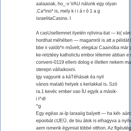
aalaaoak, ho_-v VAU nálunk egy olyan
,Ca*ino* is, mely k i i á r ó 1 a g
israelitaCasino. I
A casUsellemnet ilyetén njilvina-tiat — ki( v
hordhat méhében — magamról is att a példát kel
bbe ii valób*n művelt, eleg&ai Caainóba már 
ke-retztéey katholictu embor létemre abban e
conveni-0119 elleni dolog e illetlen nekem
sterepn vállaikoxni.
így vagyunk a káTéhásak éa nyil
vános malató helyek s kerlakkal is. Szó
ra.1 kevéc ember vao ÍU egyik a másik-
i l^dl
^g
Egy egéax ai-íp laraaiig baíyett — ha két- aár
epoobát ctJEÜ, de biu átok is elhagyva a nyil
aem ismerik égymiat többé otthon. Az flgéutég