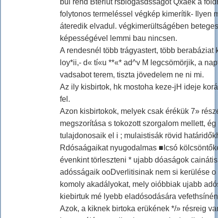
bűi rend Bteriut rsblógasdsságot Qxaek a föld
folytonos termeléssel végkép kimerítik- Ilyen mi
áteredik elvadul. végkimerültságében beteges
képességével lemmi bau nincsen.
A rendesnél több trágyastert, több berabáziat
loy*ii,- d« tí«u **«* ad^v M legcsömörjik, a nap
vadsabot terem, tiszta jövedelem ne ni mi.
Az ily kisbirtok, hk mostoha keze-jH ideje kor
fel.
Azon kisbirtokok, melyek csak érékük 7» részé
megszorítása s tokozott szorgalom mellett, é
tulajdonosaik el i ; mulaistisák rövid határidő
Rdósaágaikat nyugodalmas ■Icsó kölcsöntőké
évenkint törleszteni * ujabb dóaságok cainátis
adósságaik ooDverlitisinak nem si kerülése o
komoly akadályokat, mely oióbbiak ujabb adós
kiebirtuk mé lyebb eladósodására vefethsínén
Azok, a kiknek birtoka erükének */» résreig va