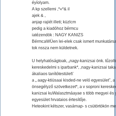
éyíolyam.
A kp szellemi ,*«*& il
ajek & ,
anjap rajiét illeti; küzlcm
pedig a kiadóhoz bérmcu
iatézendök : NAGY KANIZS
BérmcaWÜen lei-elek csak ismert munkatársak
tok nssza nem küldetnek.
U helyhatóságtoak, „nagy-kanizsai önk. tűzolt
kereskedelmi s iparbank*, ,nagy-kanizsai taka
ákaliaos tanítótestület\'
a „ aagy-ktiüsaai kisded-ne veló egyesület", a
önsegélyző szövetkezet*, a v soproni kereske
kanizsai kuWalasztmáayae s több megyei és 
egyesület hrvataios értesítője.
Heteokint kétszer, vasárnap- s csütörtökön me