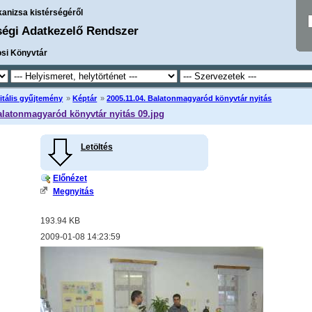
kanizsa kistérségéről
ségi Adatkezelő Rendszer
osi Könyvtár
itális gyűjtemény
»
Képtár
»
2005.11.04. Balatonmagyaród könyvtár nyitás
alatonmagyaród könyvtár nyitás 09.jpg
Letöltés
Előnézet
Megnyitás
193.94 KB
2009-01-08 14:23:59