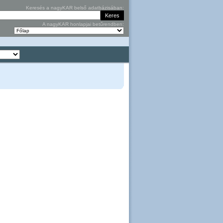
Keresés a nagyKAR belső adatbázisában:
A nagyKAR honlapjai betűrendben: