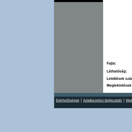
Fajta:
Láthatóság:
Letöltések sz
Megtekintések
Elérhetőségek
Adatkezelési tájékoztató
Web