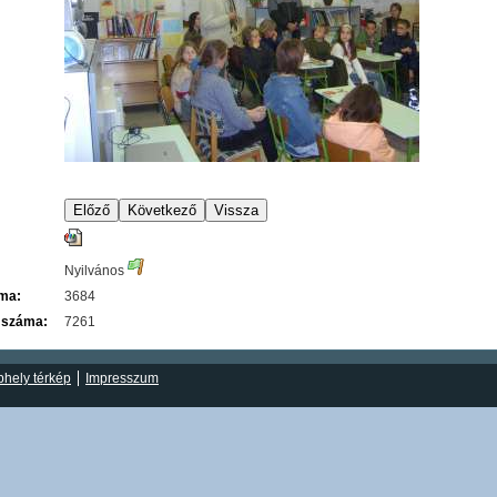
Nyilvános
áma:
3684
 száma:
7261
hely térkép
Impresszum