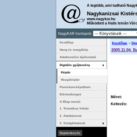
A legtöbb, ami tudható Nagy
Nagykanizsai Kistér
www.nagykar.hu
Működteti a Halis István Vár
NagyKAR honlapok:
Kezdőlap
Kezdőlap
»
Dig
2005.11.04. B
Hang és mozgókép
Adatkezelési tájékoztató
Digitális gyűjtemény
Képtár
Mozgóképtár
Panoráma-képalbum
Elérhetőségek
Méret:
A főlap menüi:
Keltezés:
1. Tematikus linktár
2. Adatbázisok
3. Szolgáltatások