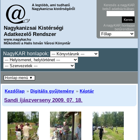
A legtöbb, ami tudható
Keresés a nagyKAR
Nagykanizsa kistérségéről
belső adatbázisában:
A nagyKAR honlapjai
Nagykanizsai Kistérségi
betűrendben:
Adatkezelő Rendszer
www.nagykar.hu
Működteti a Halis István Városi Könyvtár
NagyKAR honlapok:
Honlap menü ▼
Kezdőlap
»
Digitális gyűjtemény
»
Képtár
Sandi íjászverseny 2009. 07. 18.