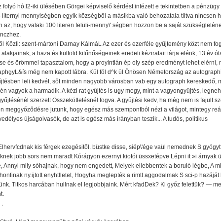
folyó hó.l2-iki ülésében Görgei képviselő kérdést intézett e tekintetben a pénzügy m
 liternyi mennyiségben egyik községből a másikba való behozatala tiltva nincsen ha a
n az, hogy valaki 100 literen felüli-menny\' ségben hozzon be a saját szükségletén
enczhez.
özli: szent-mártoni Darnay KálmáL Az ezer és ezerféle gyűjtemény közt nem foglal
alakjainak, a haza és külföld kitűnőségeinek eredeti kéziratait tárja elénk, 13 év ó
e és örömmel tapasztalom, hogy a proyintián ép oly szép eredményt lehet elérni, 
hgyL&ís még nem kapott lábra. Kül föl d^k ül Önösen Németország az autographiák 
gyűjtésben leli kedvét, sőt minden nagyobb városban vab egy autograph kereskedő, 
 én vagyok a harmadik. A kézi rat gyűjtés is ugy megy, mint a vagyongyűjtés, legn
yűjtésénél szerzett Összeköttetésnél fogva. A gyűjtési kedv, ha még nem is fajult 
on meggyőződésre jutunk, hogy egész más szempontból nézi a világot, mintegy reál
edélyes újságolvasók, de azt is egész más irányban teszik... A tudós, politikus
 Elhervfcdnak kis férgek ezegésitől. büstke disse, siép\'ége vaül nemednek S gyógyt
eknek jobb sors nem maradt Kórágyon ezernyi kiotói üssxetépve Lépni it »i árnyak üt
e, Annyi mily sóhajnak, hogy nem engedett, Melyek ellebbentek a boruló légbe, A mi
 honfinak ny.ijtott enyhtlletet, Hogyha meglepték a rimtt aggodalmak S sci-p hazáját 
lünk. Titkos harcában hullnak el legjobbjaink. Mért kfadDek? Ki győz felettük? — me
t.
 ;