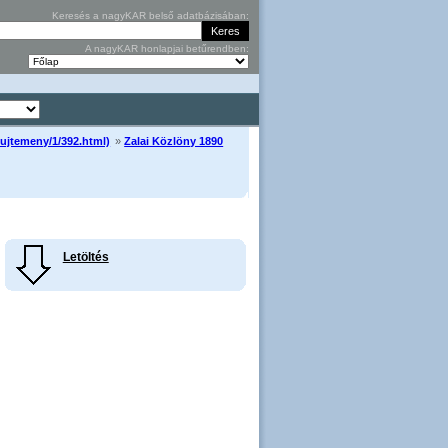
Keresés a nagyKAR belső adatbázisában:
A nagyKAR honlapjai betűrendben:
ujtemeny/1/392.html)
»
Zalai Közlöny 1890
Letöltés