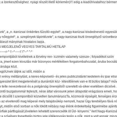
ek a Izerkesztőséghez. nyagi részét illető köriemén)\'\' edig a kiadóhivatalhoz bérmene
nk", a „n.-kanizsai önkéntes tűzoltó-egylet*, a.nagy-kanizsai kisdedneveló egyesüle
ny nőegylet*, a .szegények tápintézete", a nagy-kanizsai tiszti önsegélyző szövetkez
álaszt mányinak hivatalos lapja.
 MEGJELENŐ VEGYES TARTALMÚ HETILAP
--—r-^ \'--*-----\' \'"--^ "-*
zempontjából kivétetnek a törvény ren- iczimén valamely szesze-; folyadékot szón
sza, jmert ezen kiosztás már bizonyos mértékében forgalombahozatal, áruba bocsát
polgársága közt.
egjöUnek iátjnk az időt, midón a
 eréoy méltánylást, a keres-képviseló- és jeles publiczistánk! kedelem és ipar eli
esület tént megjelenését a dunántúli köz- létesítőének van-e itt biztos talaja? mű
 teíte nevezetessé és a polgárság önerejéből szeretett vá-siker esetében dicsövé. 
ekintő buzgalommá! fejleszti, nése által városunk jelen állapotát virágzásra emeli,
 dicsőíti t szempontból közvetlen tanulmányozTa, közmorál épségét, fenséges érze
on az elvetendő mag képesé mely talajdoúkép nemzeti, hazai Ügy terebélyes fává nő
ányt,.midőn első sorban a nők lökött nébáoy nap élénk érdekeltség figyelmébe ajánlta
érfiak pártfogását jövetelen lehetett szerencsétik öt Üd- kinyerni." ilert Nagy-Kaniz
szívélyes fogadtatás biztos jele jótékonyság terén a nők, mint a volt annak; misz