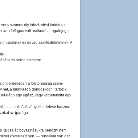
-! vény számos oly intézkedést tartalmaz,
az a felfogás volt uralkodó a regálejogot
a-¦ niaráknak és egvéb szaktestületeknek. A
ér-
artására és berendezésére
orgalom érdekében a folytonosság szem-
xy het, a munkaadó gondoskodni tartozik
leí-dább egy egész, vagy kéthetenkínt egy
büntettetnek. A törvény kihirdetése hasznát
azokat az-jparága-
s italt saját fogyasztásukra behozni nem
dései következtében, — rendkívül sok visz