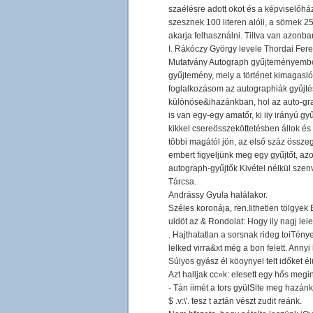
szaélésre adott okot és a képviselőház 
szesznek 100 literen alóli, a sörnek 25
akarja felhasználni. Tiltva van azonba
I. Rákóczy György levele Thordai Fer
Mutatvány Autograph gyűjteményemből K
gyűjtemény, mely a történet kimagasló 
foglalkozásom az autographiák gyűjtés
különöse&ihazánkban, hol az auto-grap
is van egy-egy amatőr, ki iiy irányú 
kikkel csereösszeköttetésben állok és
többi magától jön, az első száz összeg
embert figyeljünk meg egy gyűjtőt, az
autograph-gyűjtők Kivétel nélkül szenv
Tárcsa.
Andrássy Gyula halálakor.
Széles koronája, ren.Iithetlen tölgyek
uldöt az & Rondolat: Hogy ily nagj lei
. Hajthatatlan a sorsnak rideg toiTény
lelked virra&xt még a bon felett. Annyi
Súlyos gyász él köoynyel telt időket é
Azt halljak cc»k: elesett egy hős megin
- Tán iimét a tors gyülSlte meg hazánk
$ .v:\'. tesz t aztán vészt zudit reánk.