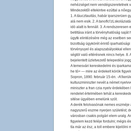
nehézséget nem vendégszeretetnek való
Mindezektől eltekintve ezúttal a nőeg
1. A táucztauitás, habár iparszerüen gy
alá nem esik. 2. A tanoflc\'zLskoláziat
idö alatt is fennáll. 3. A rendszerese
betiltása iránt a törvényhatóság saját
ügytk elintézésére még az esetben sem
bizottság ügykörét érintő iparhatósági
törvényuyel és alapszabályokkal ellen
ségtöl való eltérésnek nincs helye. 8.
bejelentett üzletvezető telepedési jogg
A temesvári kereskedelmi és iparkamara
he tó> — mire az érdekelt körök figyel
Sopron, 1890. február 15-én. -A\'kerül
kultuszminiszter nevét a német nyelvve
miniszter a fran czia nyelv érdekében k
rendelet értelmében tehát a keresked
sitése ügyében emelünk szót.
A derék felolvasónak nemes eszméje a .
nagyszerű eszme nyerjen születést; de
városban csakis polgári elem uralg. Am
figyelem kezd feléje fordulni; mégis éi
tía már az ész, a toll embere kijelöln