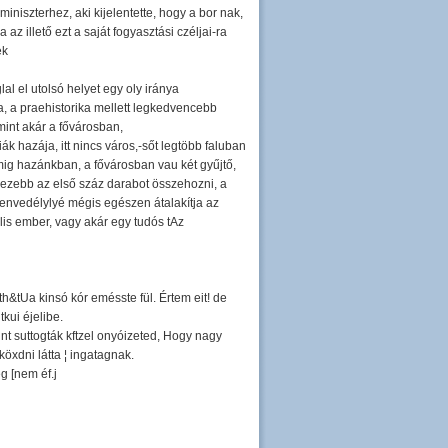
iniszterhez, aki kijelentette, hogy a bor nak,
z illető ezt a saját fogyasztási czéljai-ra
ek
 el utolsó helyet egy oly iránya
ta, a praehistorika mellett legkedvencebb
mint akár a fővárosban,
hazája, itt nincs város,-sőt legtöbb faluban
mig hazánkban, a fővárosban vau két gyűjtő,
ehezebb az első száz darabot összehozni, a
szenvedélylyé mégis egészen átalakítja az
is ember, vagy akár egy tudós tAz
th&tUa kinsó kór emésste fül. Értem eit! de
kui éjelibe.
nt suttogták kftzel onyóizeted, Hogy nagy
köxdni látta ¦ ingatagnak.
g [nem éf.j