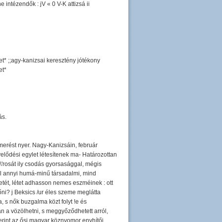
 intézendők : jV « 0 V-K attizsá ii
t* ;;agy-kanizsai keresztény jótékony
et*
ás.
smerést nyer. Nagy-Kanizsáin, február
velődési egylet létesítenek ma- Határozottan
\'rosát ily csodás gyorsasággal, mégis
 hol annyi humá-minű társadalmi, mind
tét, létet adhasson nemes eszméinek : ott
ni? j Beksics /ur éles szeme meglátta
, s nők buzgalma közt folyt !e és
sán a vözölhetni, s meggyőződhetett arról,
erint az ősi magyar köznyomor enyhítői,