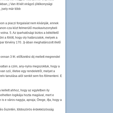
ban, j Van itt két virágzó jótékonysági
 jsely már több
kon a piaczi forgalaíat nem kívánják, ennek
 tanon-cza közt felmerülő muokaviszonybeli
olna. 5. Az iparhatósági biztos a békéltető
ni a fölött, hogy oly határozatok, melyek a
ar törvény 170. Jj-ában meghatározott illető
nnan 3 frt. előfizetési dij mellett megrendel
okatlan a czim, any-nyira megszoktuk, hogy a
an szó, illetve egy rendeletről, melyet a
yelv tanulása alól senkit sem fos fölmenteni. E
 kellett ahhoz, hogy az egyletben ily
lelhetlen logikája hozta magával, mert e
is e város nagyja, apraja; Örege, ifja, hogy a
an és őszintén, többszörös érdekközösság