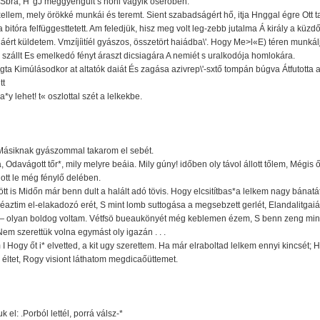
vSbrá, H°gJ meggyengült s nőni vágyik öseróben.
Sxellem, mely örökké munkái és teremt. Sient szabadságért hő, itja Hnggal égre Ott t
 a bitóra felfüggesttetett. Am feledjük, hisz meg volt leg-zebb jutalma Á király a küzd
áért küldetem. Vmzíjíitíél gyászos, összetört haiádba\'. Hogy Me>l«E) téren munkálj
a szállt Es emelkedó fényt áraszt dicsiagára A nemiét s uralkodója homlokára.
gta Kimúlásodkor at altatók daiát És zagása azivrep\'-sxtő tompán búgva Átfutotta 
tt
*y lehet! t« oszlottal szét a lelkekbe.
t, Másiknak gyászommal takarom el sebét.
Odavágott tőr*, mily melyre beáia. Mily gúny! időben oly távol állott tőlem, Mégis ő r
ott le még fénylő delében.
tt is Midőn már benn dult a halált adó tövis. Hogy elcsitítbas*a lelkem nagy bánat
éaztim el-elakadozó erét, S mint lomb suttogása a megsebzett gerlét, Elandalitgaiá
 — olyan boldog voltam. Vétfsö bueaukönyét még keblemen ézem, S benn zeng mindö
em szerettük volna egymást oly igazán . . .
 Hogy őt i* elvetted, a kit ugy szerettem. Ha már elraboltad lelkem ennyi kincsét;
l éltet, Rogy visiont láthatom megdicaőüttemet.
 el: .Porból lettél, porrá válsz-*