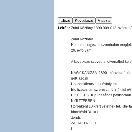
Leírás:
Zalai Közlöny 1890 009-013. szám má
Zalai Közlöny
Hetenkint egyszer, szombaton megjele
29. évfolyam
A következő szöveg a folyóiratból kel
NAGY-KANIZSA. 1890. márczius 1-én
g-lK azö,m
Hnszonkllenczedlk évfolyam
Elő fizetési ári sz érre . . . 5 frt ) -ifél 
HIKDETÉSEK |S hasábos petitsorban 7,
NYILTTÉRBEN
t toronként 10 krért vétetnek fel. Ktn«t
hirdetésírt 3U kr f
.tendi.
ZALAI KÖZLŐIT
i