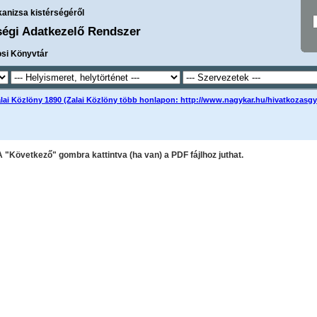
kanizsa kistérségéről
ségi Adatkezelő Rendszer
osi Könyvtár
lai Közlöny 1890 (Zalai Közlöny több honlapon: http://www.nagykar.hu/hivatkozasgy
A "Következő" gombra kattintva (ha van) a PDF fájlhoz juthat.