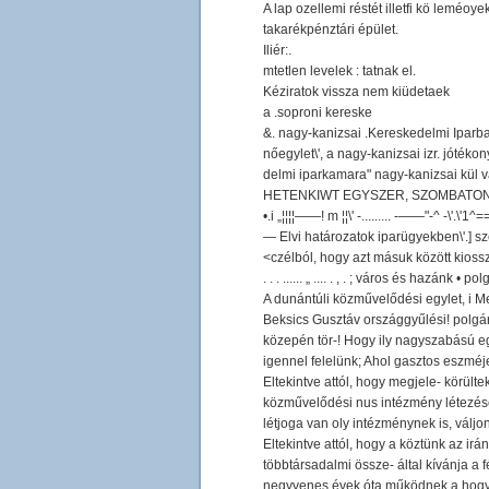
A lap ozellemi réstét illetfi kö leméoy
takarékpénztári épület.
Iliér:.
mtetlen levelek : tatnak el.
Kéziratok vissza nem kiüdetaek
a .soproni kereske
&. nagy-kanizsai .Kereskedelmi Iparba
nőegylet\', a nagy-kanizsai izr. jótéko
delmi iparkamara" nagy-kanizsai kül v
HETENKIWT EGYSZER, SZOMBATON
•.i „¦¦¦¦——! m ¦¦\' -......... -——"-^ -\'.\'1^==
— Elvi határozatok iparügyekben\'.] s
<czélból, hogy azt másuk között kios
. . . ...... „ .... . , . ; város és hazánk • 
A dunántúli közművelődési egylet, i M
Beksics Gusztáv országgyűlési! polgári
közepén tör-! Hogy ily nagyszabású egy
igennel felelünk; Ahol gasztos eszméje
Eltekintve attól, hogy megjele- körült
közművelődési nus intézmény létezése
létjoga van oly intézménynek is, válj
Eltekintve attól, hogy a köztünk az ir
többtársadalmi össze- által kívánja a f
negyvenes évek óta működnek a hogy a 