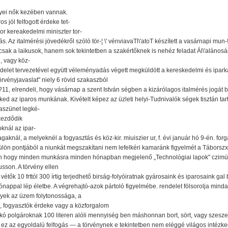
gyei nők kezében vannak.
s jól felfogott érdeke tet-
 kereakedelmi miniszter tor-
ás. Az italmérési jövedékről szóló tör-¦ \' vénviavaTl\'atoT készített a vasárnapi mun
k a laikusok, hanem sok tekintetben a szakértőknek is nehéz feladat Ál\'alánosán 
, vagy köz-
ndelet tervezetével együtt véleményadás végett megküldött a kereskedelmi és ipark
örvényjavaslat" niely 6 rövid szakaszból
11, elrendeli, hogy vásárnap a szent István ségben a kizárólagos italmérés jogát b
 ked az iparos munkának. Kivételt képez az üzleti helyi-Tudnivalók ségek tisztán t
aszünet legké-
 kezdődik
oknál az ipar-
aknál, a melyeknél a fogyasztás és köz-kir. miuiszier ur, f. évi január hó 9-én. f
külön pontjából a niunkát megszakítani nem lefelkéri kamaránk figyelmét a Táborsz
en hogy minden munkásra minden hónapban megjelenő „Technológiai lapok" czimü 
usson. A törvény ellen
étők 10 frttól 300 írtig terjedhető birság-folyóiratnak gyárosaink és iparosaink gal 
ónappal lép életbe. A végrehajtó-azok pártoló figyelmébe. rendelet fölsorolja mind
lyek az üzem folytonossága, a
a, fogyasztók érdeke vagy a közforgalom
akó polgároknak 100 literen alóli mennyiség ben máshonnan bort, sört, vagy szesze
z az egyoldalú felfogás — a törvénynek e tekintetben nem eléggé világos intézke