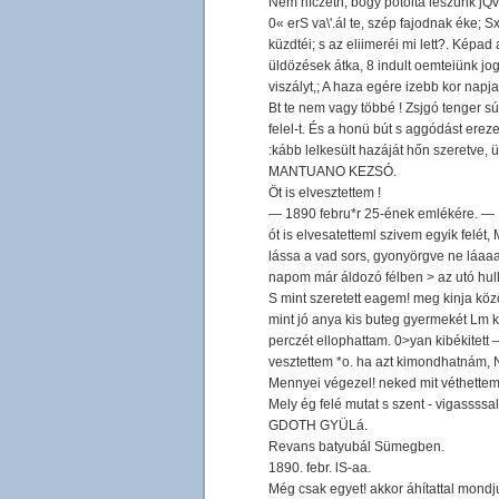
Nem hfczetn, bogy pótolta leszünk jQ
0« erS va\'.ál te, szép fajodnak éke; 
küzdtéi; s az eliimeréi mi lett?. Képad
üldözések átka, 8 indult oemteiünk jog
viszályt,; A haza egére izebb kor napj
Bt te nem vagy többé ! Zsjgó tenger sú
felel-t. És a honü bút s aggódást ereze
:kább lelkesült hazáját hőn szeretve, üa
MANTUANO KEZSÓ.
Öt is elvesztettem !
— 1890 febru*r 25-ének emlékére. —
ót is elvesatetteml szivem egyik felé
lássa a vad sors, gyonyörgve ne láaaa, 
napom már áldozó félben > az utó hull
S mint szeretett eagem! meg kinja közö
mint jó anya kis buteg gyermekét Lm k
perczét ellophattam. 0>yan kibékitett
vesztettem *o. ha azt kimondhatnám, N
Mennyei végezel! neked mit véthettem I
Mely ég felé mutat s szent - vigassssa
GDOTH GYÜLá.
Revans batyubál Sümegben.
1890. febr. lS-aa.
Még csak egyet! akkor áhítattal mondjuk