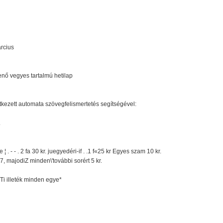
rcius
nő vegyes tartalmú hetilap
etkezett automata szövegfelismertetés segítségével:
.
e\\ie ¦ . - - . 2 fa 30 kr. juegyedéri-if . .1 f«25 kr Egyes szam 10 kr.
 majodiZ minden\'további sorért 5 kr.
áTi illeték minden egye*