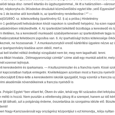
di talaja disz- ismerő kitartás és ügybuzgalommal., lik itt a határszélen—városunk
ylet, népkonyha és 3Kisdedue-dnuáutuli közművelődési egylet léte-,velő Egyesület",
a-1 de.kezése alól koroltatik is, az ipartörvény rendelkezése í *" —
ási|GlS/89Ö. sz. kötelezettség (ipartörvény 62. § a) a próba j Hirdetmény
n en-1 gedélyezett hetivásárokon kívüli napokon is szedhető helypénz, ha ezen napo
 hatáskörében intézkedhetik. 4. Az ipartestület békéltető bizottsága a kereskedő és
 illetékes, ha a kereskedő munkaadó szabályellenesen az ipartestületnek tagja is v
 határozatokat fellebbezni jogosítva van. 6. Az iparhatóság! biztos kötelessége őrköd
keznek, ne hozassanak. 7. A munkaviszonyból eredő kártérítési ügyekre nézve az ip
 Az iparigazolvány kiadása azon okból, mert a.
al kell kivétel nélkül érettségi vizsgálatot nem bir, meg nem tagadható. tenni.
 titkári hivatala , Délmagyarországi czimtár" czime alatt egy munkát adott kr, mely o
mét ezennel íejhivjuk.
eti kereskedelmi és iparkamara. — A kultuszminiszter és a franchia nyelv. Kissé sz
l kapcsolatban halljuk emlegetni. Kivételképpen azonban most a franczia nyelvről v
ibocsájtott Ertesi-tette a kereskedelmi iskolák igazgatóit, hogy ezentúl a franczia u
elmi akadémiák növendékeinek a franczia nyelvből is
Polgári Egylet-*ben villant fel, Ötven év után, tehát egy fél százados élet lefolyása
 méltó is hozzá. Nem pusztán a véletlenség játszg itt a szerepet, hanem az idő kér
i tjtt látható, azt a polgárság érdeme, összetartása ás szorgalma idézte elő. Büszke 
demli!
i meri Nagy-Kanizsavárosát egy országrész központjául s ezt kimondja,, kiírja nyílt