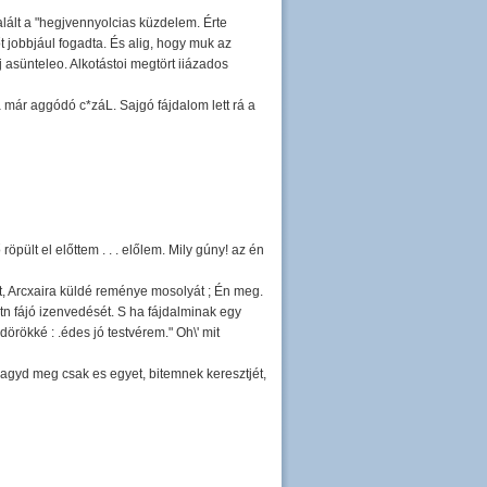
alált a "hegjvennyolcias küzdelem. Érte
őt jobbjául fogadta. És alig, hogy muk az
 asünteleo. Alkotástoi megtört iiázados
a már aggódó c*záL. Sajgó fájdalom lett rá a
öpült el előttem . . . előlem. Mily gúny! az én
át, Arcxaira küldé reménye mosolyát ; Én meg.
tn fájó izenvedését. S ha fájdalminak egy
rökké : .édes jó testvérem." Oh\' mit
 Hagyd meg csak es egyet, bitemnek keresztjét,