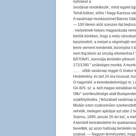
nyilvánul a
óvodával rendelkezik ; mind egylet ü
Tehát bátran, előre ! Nagy-Kanizsa váro
A vasárnapi munkaszünet Baross Gábor
— 100 literen alóli szeszes ital bejhoz
. melyeknek helyes magyarázata nemcsa
bérlök körében, hogy a mely városban
kaszünetröl, a melyet a végrehajtó re
tenre sernent mindenkit, bizonyára \\ t
nem fog.késni az ország elismeréseJ ?
BÁTOIvFI., koronája területén piheuni
172/1390 " szükséges munka. A munk
... . . . sőbb vasárnap reggel G órakor
Hirdetmény. és tart 24 óra hosszat. Az
O nagyméit. a kereskedelemügyi m. | ag
G4.40S. sz. a. kelt magas leiratában 
Otto^ szeritesztösége alatt Budapest
szakfolyóiratra. ¦ felszabad vasárnap j
Miután ezen szakszerűen szerkesztett v
vehetik, melegen ajánljuk azt után 2 h
Soprou, 1890. január 26-án ka\', a me
A kerületi kereskedelmi és iparkamar
bevették, az azon hatóság területén l
szabad. — Nagyon természetes, hogy e