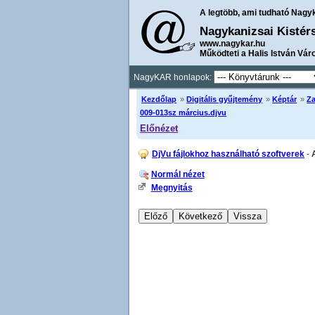
A legtöbb, ami tudható Nagy
Nagykanizsai Kistér
www.nagykar.hu
Működteti a Halis István Vár
NagyKAR honlapok:
Kezdőlap
»
Digitális gyűjtemény
»
Képtár
»
Za
009-013sz március.djvu
Előnézet
DjVu fájlokhoz használható szoftverek
-
Normál nézet
Megnyitás