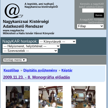
A legtöbb, ami tudható
Keresés a nagyKAR
Nagykanizsa kistérségéről
belső adatbázisában:
A nagyKAR honlapjai
Nagykanizsai Kistérségi
betűrendben:
Adatkezelő Rendszer
www.nagykar.hu
Működteti a Halis István Városi Könyvtár
NagyKAR honlapok:
Honlap menü ▼
Kezdőlap
»
Digitális gyűjtemény
»
Képtár
2009.11.23. - 8. Monográfia előadás