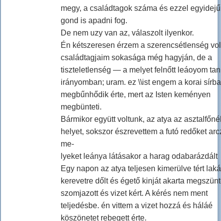
megy, a családtagok száma és ezzel egyidejű
gond is apadni fog.
De nem uzy van az, válaszolt ilyenkor.
Én kétszeresen érzem a szerencsétlenség volt
családtagjaim sokasága még hagyján, de a
tiszteletlenség — a melyet felnőtt leáoyom tan
irányomban; uram. ez \\ist engem a korai sírb
megbűnhődik érte, mert az Isten keményen
megbünteti.
Bármikor együtt voltunk, az atya az asztalfőnél
helyet, sokszor észrevettem a futó redőket arc
me-
lyeket leánya látásakor a harag odabarázdált
Egy napon az atya teljesen kimerülve tért laká
kerevetre dőlt és égető kinját akarta megszünt
szomjazott és vizet kért. A kérés nem ment
teljedésbe. én vittem a vizet hozzá és háláé
köszönetet rebegett érte.