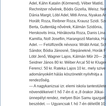
Adel, Káhn Katalin (Körmend), Véber Matild,
Rechnitzer nővérek, Bódis Gizella, Weisz. Nett
Dánia Margit, Löbl Adel, Mitli Anna, Nyakas A
Horáfc Roza, Reibner Roza, Krausz Szidi. S
Berta, Guttentág nővérek, Kálmán Szidónia,
Herskovits írnia, Hérákovita Roza, Danis Lina
Kamilla, Noll Josefiin, Harangozó Mariska, H
Adel. — Felülfizeiők névsora: Wrábl Antal, Sc
Sándor, Bódia Jánosné, Stepánekné, Horák F
Löbl Jenő, Wagner Lajos, Kálmán Mór 20— 20
Seidner János 80 kr. Wéber An;al 50 kr Kluge
Ferenc/. 50 kr. Rateka Lajos 10 kr.. mely szive
adományokért hálás köszönetét nyilvfnitja a
rendezőség.
— A nagykanizsai izr. elemi iskola tantestület
növendékeivel f. hő 7-én d. e.,8 órakor Jókai-
ünnepélyt rendez, melyen Bún Samu igazgató 
beszédet. — Ugyancsak f. hó 7-én délelőtt 10