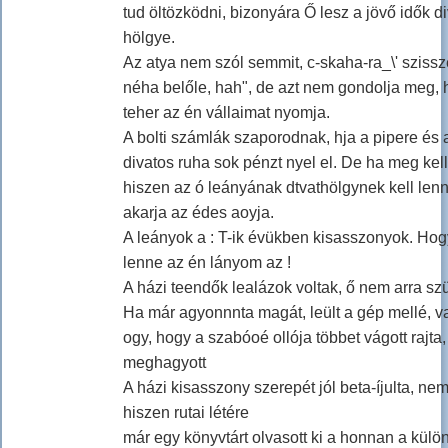
tud öltözködni, bizonyára Ő lesz a jövő idők di
hölgye.
Az atya nem szól semmit, c-skaha-ra_\' szissz
néha belőle, hah", de azt nem gondolja meg, 
teher az én vállaimat nyomja.
A bolti számlák szaporodnak, hja a pipere és 
divatos ruha sok pénzt nyel el. De ha meg kell
hiszen az ó leányának dtvathölgynek kell lenni
akarja az édes aoyja.
A leányok a : T-ik évükben kisasszonyok. Hog
lenne az én lányom az !
A házi teendők lealázok voltak, ő nem arra szül
Ha már agyonnnta magát, leült a gép mellé, va
ogy, hogy a szabóoé ollója többet vágott rajta,
meghagyott
A házi kisasszony szerepét jól beta-íjulta, ne
hiszen rutai létére
már egy könyvtárt olvasott ki a honnan a kül