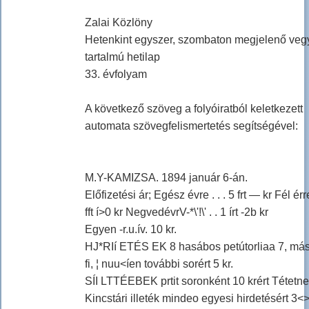
Zalai Közlöny
Hetenkint egyszer, szombaton megjelenő veg
tartalmú hetilap
33. évfolyam
A következő szöveg a folyóiratból keletkezett
automata szövegfelismertetés segítségével:
M.Y-KAMIZSA. 1894 január 6-án.
Előfizetési ár; Egész évre . . . 5 frt — kr Fél érre .
fft í>0 kr NegvedévrV-*\'!\' . . 1 írt -2b kr
Egyen -r.u.ív. 10 kr.
HJ*RIí ETÉS EK 8 hasábos petútorliaa 7, má
fi, ¦ nuu<íen további sorért 5 kr.
SÍI LTTÉEBEK prtit soronként 10 krért Tétetnek
Kincstári illeték mindeo egyesi hirdetésért 3<>