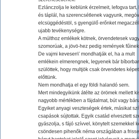
Ezlánczolja le keblünk érzelmeit, lefogva tart, 
és táplál, ha szerencsétlenek vagyunk, megóv
elcsüggédéstöl, s gyengülő erőnket megaczé
ujabb tevékenységre.
A múlthoz emlékek kötnek, örvendetesek vag
szomorúak, a jövö-hez pedig remények fűinek
De vajmi kevesen\' mondhatják el, ha a mult
emlékein elmerengnek, legyenek bár bíborba
szülöttek, hogy multjök csak örvendetes képet 
előttünk.
Nem mondhatja el egy földi halandó sem.
Mert mindegyikünk átélte az örömek mellett k
nagyobb mértékben a fájdalmat, bút vagy bána
Egyiket anyagi veszteségek értek, másikat szí
csapások sújtottak. Egyik csatád elvesztett sze
gyászolja, s fájó szívvel, könytelt szemekkel k
csöndesen pihenők néma országában a friss