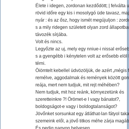
Élete i idegen, zordonan kezdődött; | felválta
rövid időre egy kis i mosolygó üde tavasz, ma
nyár : és az ősz, hogy ismét megújuljon : zor
s a mily ridegen született olyan zord állapotb
távozék sírjába.
Volt és nincs.
Legyőzte az uj, mely egy nniue-i nissal erőseb
s a gyengébb i kénytelen volt az erősebb elöl k
térni.
Öiömtelt kebellel üdvözöljük, de azért „mégis 
remélve, aggodalmak és remények között go
reája, mert nem tudjuk, mit rejt méhében?
Nem tudjuk, mit hoz reánk, környezetünk és
szeretteinkre ?! Örömet-e I vagy bánatot?,
boldogságot-e vagy i boldogtalanságot?
Jövőnket sorsunkat egy átláthat-lan fátyol taka
szemeink elől, a jövő titkos méhe zárja magáb
És pedig nagyon helyesen.