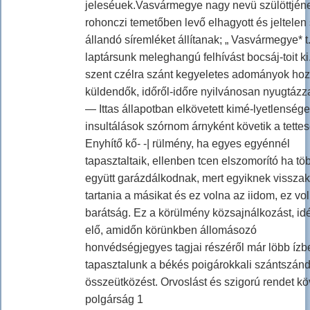
jeleséuek.Vasvármegye nagy nevü szülöttjén
rohonczi temetőben levő elhagyott és jeltelen 
állandó síremléket állítanak; „ Vasvármegye* t
laptársunk meleghangú felhívást bocsáj-toit ki
szent czélra szánt kegyeletes adományok ho
küldendők, időről-időre nyilvánosan nyugtázz
— Ittas állapotban elkövetett kimé-lyetlensége
insultálások szórnom árnyként követik a tette
Enyhítő kő- -| rülmény, ha egyes egyénnél
tapasztaltaik, ellenben tcen elszomorító ha t
együtt garázdálkodnak, mert egyiknek visszak
tartania a másikat és ez volna az iidom, ez vo
barátság. Ez a körülmény közsajnálkozást, idé
elő, amidőn körünkben állomásozó
honvédségjegyes tagjai részéről már löbb ízb
tapasztalunk a békés poigárokkali szántszán
összeütközést. Orvoslást és szigorú rendet kö
polgárság 1