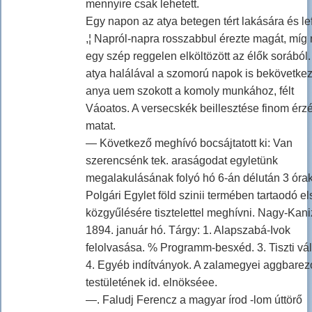
mennyire csak lehetett.
Egy napon az atya betegen tért lakására és le
,¦ Napról-napra rosszabbul érezte magát, míg
egy szép reggelen elköltözött az élők sorából.
atya halálával a szomorú napok is bekövetkez
anya uem szokott a komoly munkához, félt
Váoatos. A versecskék beillesztése finom érz
matat.
— Következő meghívó bocsájtatott ki: Van
szerencsénk tek. araságodat egyletünk
megalakulásának folyó hó 6-án délután 3 órak
Polgári Egylet föld szinii termében tartaodó el
közgyűlésére tisztelettel meghívni. Nagy-Kani
1894. január hó. Tárgy: 1. Alapszabá-Ivok
felolvasása. % Programm-besxéd. 3. Tiszti vál
4. Egyéb indítványok. A zalamegyei aggbare
testületének id. elnökséee.
—. Faludj Ferencz a magyar írod -lom úttörő