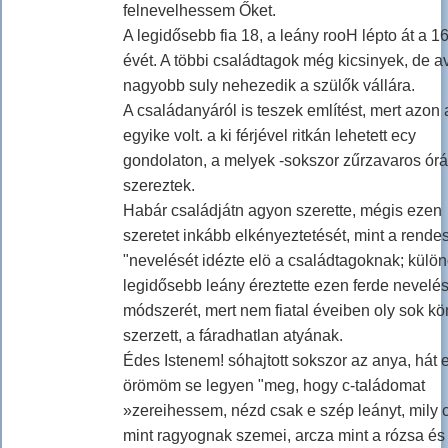
felnevelhessem Őket.
A legidősebb fia 18, a leány rooH lépto át a 16
évét. A többi családtagok még kicsinyek, de a
nagyobb suly nehezedik a szülők vállára.
A családanyáról is teszek említést, mert azon
egyike volt. a ki férjével ritkán lehetett ecy
gondolaton, a melyek -sokszor zűrzavaros órá
szereztek.
Habár családjátn agyon szerette, mégis ezen
szeretet inkább elkényeztetését, mint a rende
"nevelését idézte elö a családtagoknak; külö
legidősebb leány éreztette ezen ferde nevelé
módszerét, mert nem fiatal éveiben oly sok kö
szerzett, a fáradhatlan atyának.
Édes Istenem! sóhajtott sokszor az anya, hát 
örömöm se legyen "meg, hogy c-taládomat
»zereihessem, nézd csak e szép leányt, mily 
mint ragyognak szemei, arcza mint a rózsa és 