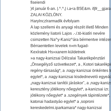
fiseiendi
)4 január 6-an. |.^.^,| i.a<a B5E&m. ifjfr__gjar
ZALAI KÖZLÖNY.
Harylnczlrarmadlk évfolyam
A lap szellemi és anyagi részét illető Minden
közlemény liatorii Lajos .-./.tö-kiatíri nevére
csimzetten Na^y-Kaniz^ára bérmentve intéze
Bérraentetlen levelek n»m fugad-
Kexíratok Hs»xanem küldetnek
»a nagy-kanizsai Délzalai Takarékpénztári
„Önsegélyző szövetkezet*, a , Kotori takarékp
regény-társaság*, a .nagy-kanizsai önkéntes t
egylet*, a .nagy-kanizsai kisdedneveló egyeáü
„nagy-kanizsai tanítói járáskor", a ,nagy-kaniz
keresztény jótékony nőegylet*, a-kanizsai izr.
jótékony nőegylet* a .szegények tápintézete*, 
katonai hadastyáo egylet* a ,soproni
kereskedelmi.iparkamara* nagy-kanizsai