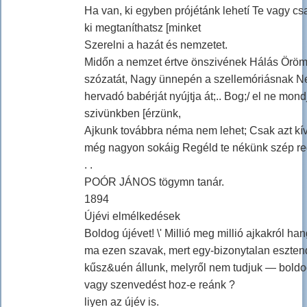
Ha van, ki egyben prójétánk lehetí Te vagy cs
ki megtaníthatsz [minket
Szerelni a hazát és nemzetet.
Midőn a nemzet értve önszivének Hálás Öröm
szózatát, Nagy ünnepén a szellemóriásnak 
hervadó babérját nyújtja át;.. Bog;/ el ne mond
szivünkben [érzünk,
Ajkunk továbbra néma nem lehet; Csak azt kí
még nagyon sokáig Regéld te nékünk szép reg
. .
POÓR JÁNOS tögymn tanár.
1894
Újévi elmélkedések
Boldog újévet! \' Millió meg millió ajkakról h
ma ezen szavak, mert egy-bizonytalan eszten
kűsz&uén állunk, melyről nem tudjuk — boldo
vagy szenvedést hoz-e reánk ?
liyen az újév is.