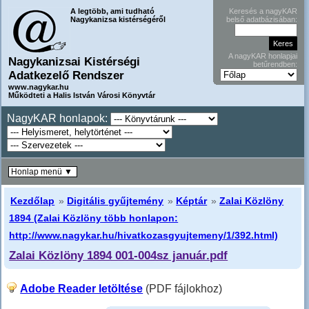
A legtöbb, ami tudható
Keresés a nagyKAR
Nagykanizsa kistérségéről
belső adatbázisában:
A nagyKAR honlapjai
Nagykanizsai Kistérségi
betűrendben:
Adatkezelő Rendszer
www.nagykar.hu
Működteti a Halis István Városi Könyvtár
NagyKAR honlapok:
Honlap menü ▼
Kezdőlap
»
Digitális gyűjtemény
»
Képtár
»
Zalai Közlöny
1894 (Zalai Közlöny több honlapon:
http://www.nagykar.hu/hivatkozasgyujtemeny/1/392.html)
Zalai Közlöny 1894 001-004sz január.pdf
Adobe Reader letöltése
(PDF fájlokhoz)