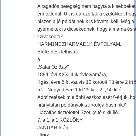
A ragadós betegség nem hagyta a kisebbeke
érintetlenül. Ük is da-czoltak a szülőkkel, hogy
hiszen a jó példát nekik is követni kelL Még a
gyermekek is dicsekednek, hogy a mama és 
czivakodtak.....
HARM1NCZHARMAD1K ÉVFOLYAM.
Előfizetési felhívás
a
„Salai Ozl&ay"
1894. évi XXXHI-ik évfolyamára,
Kgési évre 5 frt vauvis 10 korooit Fü érre 2 frt 5
5 \' „ Negyedévre 1 frt 25 kr. „ 2 ., 50 fillér
Adófizetések mielőbbi eszközlését \'•érjük, h
hiánytalan példányokkai <:olgálhasmnk.\'
Hazafias tisztelettel Szeri.;sitó s kiiiíló.
7. a 1. a 1 KÖZLÖNY.
JANUÁR 6-án.
Hírek.