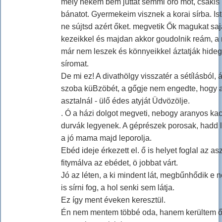
mely nekem bem juttat semmi örö möt, csakis
bánatot. Gyermekeim visznek a korai sírba. Is
ne sújtsd azért őket. megvetik Ők magukat saj
kezeikkel és majdan akkor goudolnik reám, a
már nem leszek és könnyeikkel áztatják hideg
síromat.
De mi ez! A divathölgy visszatér a sétílásból, á
szoba küBzöbét, a gőgje nem engedte, hogy 
asztalnál - ülő édes atyját Üdvözölje.
. Ó a házi dolgot megveti, nebogy aranyos ka
durvák legyenek. A géprészek porosak, hadd 
a jó mama majd leporolja.
Ebéd ideje érkezett el. ő is helyet foglal az asz
fitymálva az ebédet, ö jobbat várt.
Jó az léten, a ki mindent lát, megbűnhődik e n
is sírni fog, a hol senki sem látja.
Ez így ment éveken keresztül.
Én nem mentem többé oda, hanem kerültem ő