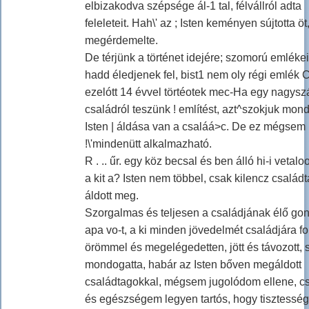
elbizakodva szépsége ál-1 tal, félvállról adta
feleleteit. Hah\' az ; Isten keményen sújtotta öt
megérdemelte.
De térjünk a történet idejére; szomorú emléke
hadd éledjenek fel, bist1 nem oly régi emlék 
ezelótt 14 évvel törtéotek mec-Ha egy nagys
családról teszünk ! említést, azt^szokjuk mond
Isten | áldása van a csaláá>c. De ez mégsem
!\'mindenütt alkalmazható.
R . .. űr. egy köz becsal és ben álló hi-i vetaloo
a kit a? Isten nem többel, csak kilencz család
áldott meg.
Szorgalmas és teljesen a családjának élő go
apa vo-t, a ki minden jövedelmét családjára for
örömmel és megelégedetten, jött és távozott, 
mondogatta, habár az Isten bőven megáldott
családtagokkal, mégsem jugolódom ellene, c
és egészségem legyen tartós, hogy tisztessé