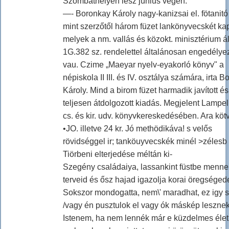
Szombathelyen lesz június végén.
—- Boronkay Károly nagy-kanizsai el. fötanitó 
mint szerzőtől három füzet lankönyvecskét ka
melyek a nm. vallás és közokt. minisztérium ál
1G.382 sz. rendelettel általánosan engedélye
vau. Czime „Maeyar nyelv-eyakorló könyv" a
népiskola II III. és IV. osztálya számára, irta 
Károly. Mind a birom füzet harmadik javított és
teljesen átdolgozott kiadás. Megjelent Lampe
cs. és kir. udv. könyvkereskedésében. Ara köt
•JO. illetve 24 kr. Jó methödikáva! s velős
rövidséggel ir; tanköuyvecskék minél >zélesb
Tiörbeni elterjedése méltán ki-
Szegény családaiya, lassankint füstbe menne
terveid és ősz hajad igazolja korai öregségede
Sokszor mondogatta, nem\' maradhat, ez igy s
/vagy én pusztulok el vagy ók máskép lesznek
Istenem, ha nem lennék már e küzdelmes élet