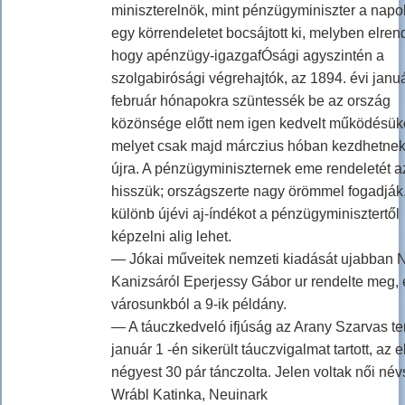
miniszterelnök, mint pénzügyminiszter a nap
egy körrendeletet bocsájtott ki, melyben elrend
hogy apénzügy-igazgafÓsági agyszintén a
szolgabirósági végrehajtók, az 1894. évi janu
február hónapokra szüntessék be az ország
közönsége előtt nem igen kedvelt működésüke
melyet csak majd márczius hóban kezdhetne
újra. A pénzügyminiszternek eme rendeletét a
hisszük; országszerte nagy örömmel fogadják
különb újévi aj-índékot a pénzügyminisztertől
képzelni alig lehet.
— Jókai műveitek nemzeti kiadását ujabban 
Kanizsáról Eperjessy Gábor ur rendelte meg, 
városunkból a 9-ik példány.
— A táuczkedveló ifjúság az Arany Szarvas t
január 1 -én sikerült táuczvigalmat tartott, az e
négyest 30 pár tánczolta. Jelen voltak női név
Wrábl Katinka, Neuinark