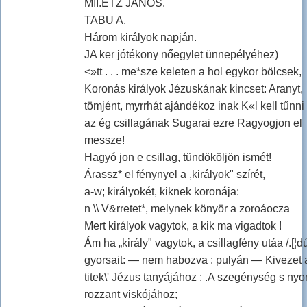
MII.ETZ JÁNOS.
TABU A.
Három királyok napján.
JA ker jótékony nőegylet ünnepélyéhez)
<»tt . . . me*sze keleten a hol egykor bölcsek,
Koronás királyok Jézuskának kincset: Aranyt,
tömjént, myrrhát ajándékoz inak K«l kell tűnni
az ég csillagának Sugarai ezre Ragyogjon el
messze!
Hagyó jon e csillag, tündököljön ismét!
Árassz* el fénynyel a ,királyok" szírét,
a-w; királyokét, kiknek koronája:
n \\ V&rretet*, melynek könyör a zoroáocza
Mert királyok vagytok, a kik ma vigadtok !
Ám ha „király" vagytok, a csillagfény utáa /.[¦d
gyorsait: — nem habozva : pulyán — Kivezet 
titek\' Jézus tanyájához : .A szegénység s ny
rozzant viskójához;