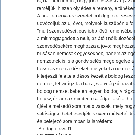
is, bár nem tudjuk, hogy jobb lesz-e az uj az ó
reméljük, hiszen oly édes a remény, e tünéke
A hit-, remény- és szeretet bol dggitó érzéséve
üdvözöljük az uj évet, melynek küszöbén elfe
"mult szenvedéseit egy jobb jövő reményében
a mit megtagadott a mult, az átélt nélkülözése
szenvedésekére meghozza a jövő; meghozza
busásan nemcsak egyeseknek, hanem az eg
nemzetnek is, s a gondviselés megelégelve a
hosszas szenvedéseket, melyeket a nemzet át
kiterjeszti felette áldásos kezeit s boldog lesz 
nemzet, fel virágzik a haza, s a virágzó hazáb
boldog nemzet kebelén legyen boldog virágz
hely w, és annak minden családja, lakója, hol
újévi elmélkedő soraimat olvassák, mely hogy
valósággal beteljesedjék, szivem mélyéből k
és befejező soraimban is ismétlem:
.Boldog újévet!11