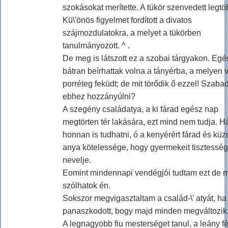
szokásokat merítette. A tükör szenvedett legtö
Kü\'önös figyelmet fordított a divatos
szájmozdulatokra, a melyet a tükörben
tanulmányozott. ^ .
De meg is látszott ez a szobai tárgyakon. Egé
bátran beírhattak volna a tányérba, a melyen 
porréteg feküdt; de mit törődik ő ezzel! Szaba
ebhez hozzányúlni?
A szegény családatya, a ki fárad egész nap
megtörten tér lakására, ezt mind nem tudja. H
honnan is tudhatni, ó a kenyérért fárad és küz
anya kötelessége, hogy gyermekeit tisztessé
nevelje.
Eomint mindennapi vendégjói tudtam ezt de m
szólhatok én.
Sokszor megvigasztaltam a család-\' atyát, ha
panaszkodott, bogy majd minden megváltozik
A legnagyobb fiu mesterséget tanul, a leány f