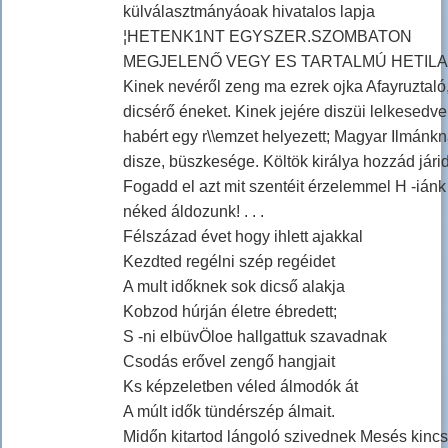
külválasztmányáoak hivatalos lapja
¦HETENK1NT EGYSZER.SZOMBATON
MEGJELENŐ VEGY ES TARTALMÚ HETILA
Kinek nevéről zeng ma ezrek ojka Afayruztaló
dicsérő éneket. Kinek jejére diszüi lelkesedve 
habért egy r\\emzet helyezett; Magyar Ilmánk
disze, büszkesége. Költök királya hozzád jári
Fogadd el azt mit szentéit érzelemmel H -iánk 
néked áldozunk! . . .
Félszázad évet hogy ihlett ajakkal
Kezdted regélni szép regéidet
A mult időknek sok dicső alakja
Kobzod húrján életre ébredett;
S -ni elbüvÖloe hallgattuk szavadnak
Csodás erővel zengő hangjait
Ks képzeletben véled álmodók át
A múlt idők tündérszép álmait.
Midőn kitartod lángoló szivednek Mesés kinc