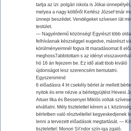
tartja az izr. polgári iskola is Jókai-ünnepélyét,
melyea a nagy költőről Kertész József tmár m
ünnepi beszédet. Vendégeket szívesen lát mi
testület.
— Nagyérdemű közönség! Egyrészt több oldalr
felhívásnak készséggel eugedve, másrészt vál
körülményeimnél fogva itt maradásomat 8 elő
meghoss7abbitottam s az idényt visszavonhaí
hó 16 án fejezem be. Ez idő alatt töob kiváló
újdonságot lesz szerencsém bemutatni.
Egyszersmind
6 előadásra 4 Irt csekély bérlet ár mellett bérle
nyitok és erre nézve a bérletgyüjtést Hevesi 
Aituer Ilka és Bessenyei Miklós voltak szíves
elvállalni. Mély tisztelettel kérem a t. közönség
bérletben való résztvétellel kegyeskedjenek l
lenni a tervezett előadások megtartását. — Ki
tisztelettel: Monori Si\'ndor szín-iga zgaló.