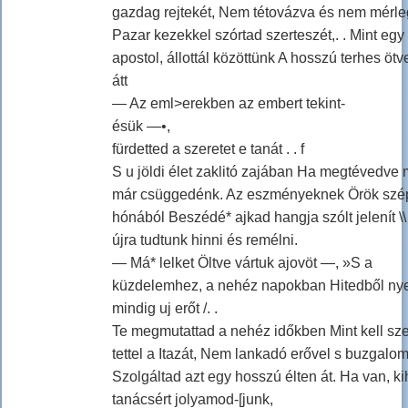
gazdag rejtekét, Nem tétovázva és nem mérle
Pazar kezekkel szórtad szerteszét,. . Mint egy
apostol, állottál közöttünk A hosszú terhes öt
átt
— Az eml>erekben az embert tekint-
ésük —•,
fürdetted a szeretet e tanát . . f
S u jöldi élet zaklitó zajában Ha megtévedve 
már csüggedénk. Az eszményeknek Örök szé
hónából Beszédé* ajkad hangja szólt jelenít \
újra tudtunk hinni és remélni.
— Má* lelket Öltve vártuk ajovöt —, »S a
küzdelemhez, a nehéz napokban Hitedből ny
mindig uj erőt /. .
Te megmutattad a nehéz időkben Mint kell sze
tettel a Itazát, Nem lankadó erővel s buzgalo
Szolgáltad azt egy hosszú élten át. Ha van, k
tanácsért jolyamod-[junk,