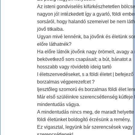
Az isteni gondviselés kifürkészhetetlen bölc
nagyon jó! intézkedett így a gyarló, földi embe
sorsáról, hogy halandó szemeivel be nem láth
jövő titkaiba.
Ugyan mivé lennénk, ba jövőnk és életünk sor
előre láthatnék?
Ha előre látnók jövőnk nagy örömeit, avagy a
bekövetkező sors csapásait; a bút, bánatot a
hosszabb vagy rövidebb ideig tartó
I életszenvedéseket, s a földi életet | befejező
borzalmas végperezefcet ?
Ijesztőleg szomorú és borzalmas földi élet len
Már első szüléinkre szerencsétlenség kútfeje l
mindentudás vágya.
A mindentudás nincs meg, de maradt helyette
földi életünket boldogító érzésünk a remény.
Ez vigasztal, legyünk bár szerencsések vagy
szerencsétlenek!