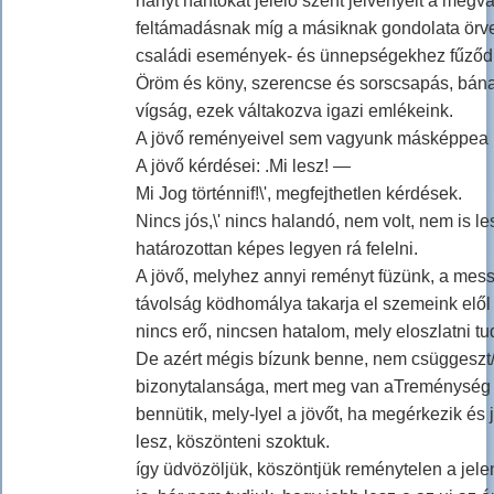
hányt hantokat jelelő szent jelvényeit a megvá
feltámadásnak míg a másiknak gondolata örv
családi események- és ünnepségekhez fűződi
Öröm és köny, szerencse és sorscsapás, bána
vígság, ezek váltakozva igazi emlékeink.
A jövő reményeivel sem vagyunk másképpea
A jövő kérdései: .Mi lesz! —
Mi Jog történnif!\', megfejthetlen kérdések.
Nincs jós,\' nincs halandó, nem volt, nem is les
határozottan képes legyen rá felelni.
A jövő, melyhez annyi reményt füzünk, a mes
távolság ködhomálya takarja el szemeink elől
nincs erő, nincsen hatalom, mely eloszlatni tu
De azért mégis bízunk benne, nem csüggeszt/
bizonytalansága, mert meg van aTreménység
bennütik, mely-lyel a jövőt, ha megérkezik és 
lesz, köszönteni szoktuk.
így üdvözöljük, köszöntjük reménytelen a jele