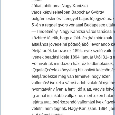
Jókai-jubileuma Nagy-Kaniz«a
város képviseletében Babochay György
polgármester és "Lengyel Lajos főjegyző urak
5 -én a reggel gyors vonattal Budapestre utalt
— Hirdetmény. Nagy Kanizsa város tanácsa r
közhirré tétetik, hogy a föld- és ;házbirtokoak
általános jövedelmi pótadójából levonandó k
életjáradék tartozások 1894. évre szóló vailo
ivének beadási ideje 1894. január Utó! 31-ig t
Fölhivatnak mindazon ház- éz földbirtokosok,
iQgatlaQs^elekköoyvileg biztosított kölcsön é
életjáradékkal meg van terhelve, hogy ezen
vallomás! iveket a városi adóhivatalnál nyelhe
nyomtatvány íven a fenti idő alatt, vagyis folyó
ig annál is inkább vallják ne. mert .ezen határ
lejárta utat. beérkezendő vailomási ivek figy
vétetni nem fognak. Nagy-Kanizsán, 1894. ja
4. A városi tanács.