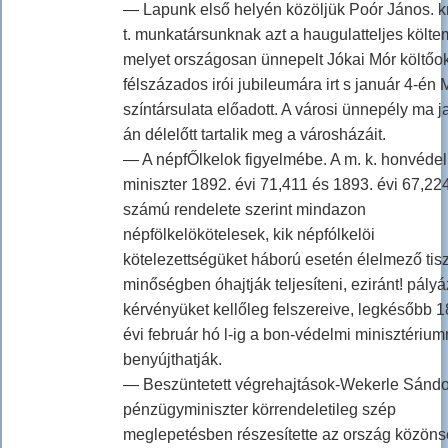
— Lapunk első helyén közöljük Poór János. kr
t. munkatársunknak azt a haugulatteljes költe
melyet országosan ünnepelt Jókai Mór költőo
félszázados irói jubileumára irt s január 4-én 
színtársulata előadott. A városi ünnepély ma j
án délelőtt tartalik meg a városházáit.
— A népfŐlkelok figyelmébe. A m. k. honvéde
miniszter 1892. évi 71,411 és 1893. évi 67,22
számú rendelete szerint mindazon
népfölkelökötelesek, kik népfólkelöi
kötelezettségüket háború esetén élelmező tisz
minőségben óhajtják teljesíteni, eziránt! pályá
kérvényüket kellőleg felszereive, legkésőbb 1
évi február hó l-ig a bon-védelmi minisztérium
benyújthatják.
— Beszüntetett végrehajtások-Wekerle Sándor
pénzügyminiszter körrendeletileg szép
meglepetésben részesítette az ország közöns