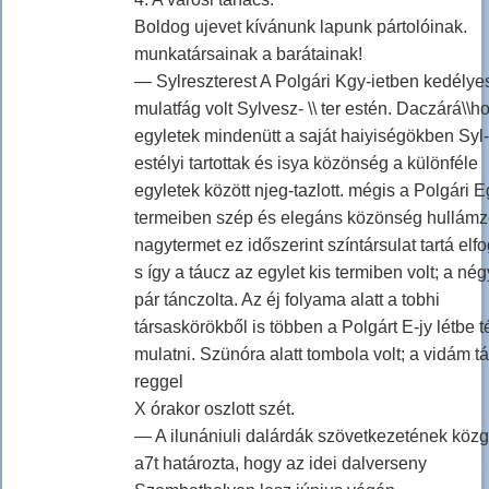
Boldog ujevet kívánunk lapunk pártolóinak.
munkatársainak a barátainak!
— Sylreszterest A Polgári Kgy-ietben kedélye
mulatfág volt Sylvesz- \\ ter estén. Daczárá\\h
egyletek mindenütt a saját haiyiségökben Syl
estélyi tartottak és isya közönség a különféle
egyletek között njeg-tazlott. mégis a Polgári E
termeiben szép és elegáns közönség hullámzo
nagytermet ez időszerint színtársulat tartá elfo
s így a táucz az egylet kis termiben volt; a né
pár tánczolta. Az éj folyama alatt a tobhi
társaskörökből is többen a Polgárt E-jy létbe té
mulatni. Szünóra alatt tombola volt; a vidám t
reggel
X órakor oszlott szét.
— A ilunániuli dalárdák szövetkezetének köz
a7t határozta, hogy az idei dalverseny