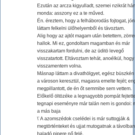
Ezután az arcza kigyulladt, szemei nzikrát há
monda: asszony ez a te műved.
Én. éreztem, hogy a felháborodás fojtogat, jó
láttam felkelni ülőhelyemből és távoztam.
Alig hogy az ajtót magam után betettem, zörre
hallok. Mi ez, gondoltam magamban és már
visszakartam fordulni, de az üditö levegő
visszatartott. Eltávoztam tehát, anoélkül, hogy
visszamentem volna.
Másnap láttam a divathölgyet, egész büszkén
a városon keresztül, magasra emelte fejét; en
megpillantott, de én őt semmibe sem vettem.
Előkelő öltözéke a legnagyobb pompát fejtette 
tegnapi eseményre már talán nem is gondoi: m
a más baja
\' A azomszédok cselédei is már suttogják &
megtörténteket és ujjat mutogatnak a távolban
haladó pipere nő felé.