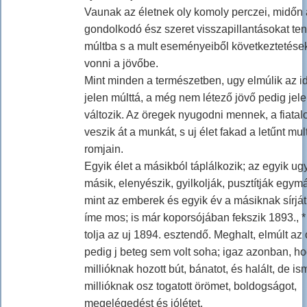
Vaunak az életnek oly komoly perczei, midőn 
gondolkodó ész szeret visszapillantásokat ten
múltba s a mult eseményeiből következtetése
vonni a jövőbe.
Mint minden a természetben, ugy elmúlik az id
jelen múlttá, a még nem létező jövő pedig jel
változik. Az öregek nyugodni mennek, a fiatal
veszik át a munkát, s uj élet fakad a letűnt mul
romjain.
Egyik élet a másikból táplálkozik; az egyik ug
másik, elenyészik, gyilkolják, pusztítják egymá
mint az emberek és egyik év a másiknak sírját
íme mos; is már koporsójában fekszik 1893., *
tolja az uj 1894. esztendő. Meghalt, elmúlt az 
pedig j beteg sem volt soha; igaz azonban, h
millióknak hozott bút, bánatot, és halált, de is
millióknak osz togatott örömet, boldogságot,
megelégedést és jólétet.