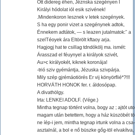
Ott didereg éhen, Jéznska szegényen I
Királyi hódolat iól esik szivének!
.Mindenkoron lesznek v letek szegények.
S ha egy ponir vizet a szegénynek adtok,
Énnekem adtátok, — s leazen jutalmatok:" a
szelTéoyek ára Eltörölt kftaoy arja.
Hagjogj hat te csillag tdndókölj ma. ismét:
Árasszad el féuynyel a királyok szivét,
Au>c királyokét, kiknek koronája!
-trió sziv gyémántja, Jézuska szivpárja.
Mily szép gjrémáotiörés Er vij könyörflié*?!!!
HORVÁTH HONOK fer. r. áldosópap.
A divathölgy.
Irta: LENKEI ADOLF. (Vége.)
Mintha tegnap történt volna, bogy az ; ajtót uto
magam után betettem, hogy a ház küszöbét tö
ne íép-i jem, mintha tegnap irtunk volna a csa-;
asztalnál, a bol e nő büszke gőg-töl elvakítva,