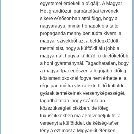
egyetemei érdekeli aio\'gálj*. A Magyar
Hét grandiózui iparpártoláai tervének
sikere e\'sősor-ban attól függ, bogy a
nagyaráayu, immár hónapok óla taitó
propaganda mennyiben tudta kiverni a
magyar szivekből azt a beldegxCdótt
mentalitást, hogy a küifö\'dl áiu jobb a
magyarnál, hogy a küifö\'dl cikk előkelőbb
a honi gyártmánynál. Tagadhatatlan, bogy
a magyar Ipar egészen a legújabb Időkig
közismert okoknál fogva nem érhette el a
régi ipari múltra vlisxatekln h :tő külföldi
gyárak termékeinek versenyképességét,
tagadhatatlan, hogy számtalan
közszükségleti cikkben, de főleg
luxuscikkekben ma aem vehetjük fel a
versenyt a külfölddel, de kétség-te\'en
tény a ezt most a MigyarHít élénken