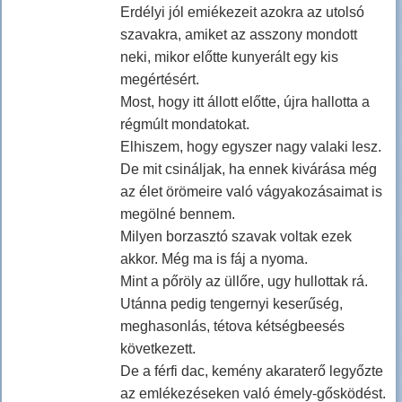
Erdélyi jól emiékezeit azokra az utolsó
szavakra, amiket az asszony mondott
neki, mikor előtte kunyerált egy kis
megértésért.
Most, hogy itt állott előtte, újra hallotta a
régmúlt mondatokat.
Elhiszem, hogy egyszer nagy valaki lesz.
De mit csináljak, ha ennek kivárása még
az élet örömeire való vágyakozásaimat is
megölné bennem.
Milyen borzasztó szavak voltak ezek
akkor. Még ma is fáj a nyoma.
Mint a pőröly az üllőre, ugy hullottak rá.
Utánna pedig tengernyi keserűség,
meghasonlás, tétova kétségbeesés
következett.
De a férfi dac, kemény akaraterő legyőzte
az emlékezéseken való émely-gősködést.