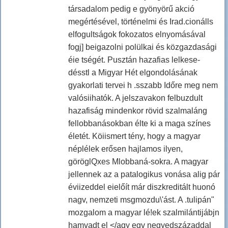
társadalom pedig e gyönyörű akció
megértésével, történelmi és Irad.cionálls
elfogultságok fokozatos elnyomásával
fogj] beigazolni polülkai és közgazdasági
éie tségét. Pusztán hazafias lelkese-
désstl a Migyar Hét elgondolásának
gyakorlati tervei h .sszabb Időre meg nem
valósiihatók. A jelszavakon felbuzdult
hazafiság mindenkor rövid szalmaláng
fellobbanásokban élte ki a maga színes
életét. Köiismert tény, hogy a magyar
néplélek erősen hajlamos ilyen,
göröglQxes Mlobbaná-sokra. A magyar
jellennek az a patalogikus vonása alig pár
éviizeddel eielőít már diszkreditált huonó
nagv, nemzeti msgmozdu\'ást. A .tulipán"
mozgalom a magyar lé!ek szalmilántijábjn
hamvadt el </agy egv negyedszázaddal