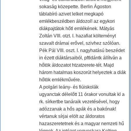
sokaság közepette. Berlin Ágoston
táblabíró azivet lelket megkapó
emlékbeszédben áldozol! az egykori
diákpajtátok hőtl emlékének. Mátyás
Zoltán VIII. otzt. I. hazafiat költeményt
szavalt drámai erővel, szivhez szólóan.
Pék Pál VIII. oszt. I. nagyhatású beszédet
in ézett diáktársaiból, pftldántk állítván a
hőtök áldozatot htzatzerete-tét. Majd
három hatalmas koszorút helyeztek a diák
hőtök emlékművére.
A polgári leány- és fiúiskolák
ugyanctak délelőtt 11 órakor vonultak kl a
rk. sírkertbe tanáraik vezetésével, hogy
adózzanak a hős apák és a bakónak!
vértanuk sírjai elölt az áldoratos
hazaszeretetnek és a magyar nemzeti hű
légnek. Az intézet vegyeskara Kelting