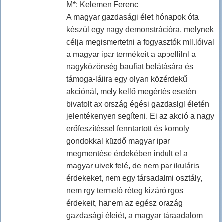
M*: Kelemen Ferenc
A magyar gazdasági élet hónapok óta
készül egy nagy demonstrációra, melynek
célja megismertetni a fogyasztók mll.lóival
a magyar ipar termékeit a appellilnl a
nagyközönség baufiat belátására és
támoga-láiira egy olyan közérdekű
akciónál, mely kellő megértés esetén
bivatolt ax ország égési gazdaslgl életén
jelentékenyen segíteni. Ei az akció a nagy
erőfeszítéssel fenntartott és komoly
gondokkal küzdő magyar ipar
megmentése érdekében indult el a
magyar uivek felé, de nem par ikuláris
érdekeket, nem egy társadalmi osztály,
nem rgy termeló réteg kizárólrgos
érdekeit, hanem az egész orazág
gazdasági éleiét, a magyar táraadalom