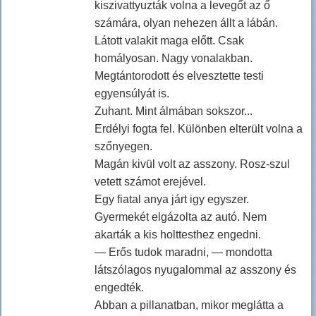
kiszivattyuzták volna a levegőt az ő
számára, olyan nehezen állt a lábán.
Látott valakit maga előtt. Csak
homályosan. Nagy vonalakban.
Megtántorodott és elvesztette testi
egyensúlyát is.
Zuhant. Mint álmában sokszor...
Erdélyi fogta fel. Különben elterült volna a
szőnyegen.
Magán kivül volt az asszony. Rosz-szul
vetett számot erejével.
Egy fiatal anya járt igy egyszer.
Gyermekét elgázolta az autó. Nem
akarták a kis holttesthez engedni.
— Erős tudok maradni, — mondotta
látszólagos nyugalommal az asszony és
engedték.
Abban a pillanatban, mikor meglátta a