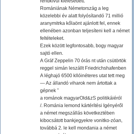
rendkívül kiélesedett.
Romániának Németország a leg
közelebbi év alatt folyósítandó 71 millió
aranymitrka kőlaönt ajánlott fel, ennek
ellenében azonban teljesíteni kell a német
feltételeket.
Ezek között legfontosabb, bogy magyar
sajtó ellen.
A Gráf Zeppelin 70 órás nt után csütörtök
reggel simán leszállt Friedrichshafenben
A léghajó 6500 kllóinéteres utat tett meg
— Az állandó viharok nem ártottak a
gépnek "
a románok magyarOld&zS politikáiéról
/. Románia lemond kártérítési Igényéről
a német megszállás következtében
kibocsátott bankjegyekre vonitko-zóan,
továbbá 2. le kell mondania a német