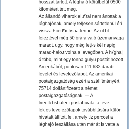
hosszat tartott. A léghajó köiülbelül 0500
kilométert tett meg.
Az állandó viharok eiu\'tai nem ártottak a
léghajónak, amely tel|esen sértetlenül éri
vissza Fiied\'ichsha-fenbe. Az ut bt
fejeztével még 50 órára való üzemanyaga
maradt, ugy, hogy még letj-s kél napig
marad-halo.t volna a levegőben. A h\'gha|
ó több, mint egy tonna gulyu postát hozott
Amerikából, pontosan 111.683 darab
levelet és levelezőlapot. Az amerikai
postaigazgatóság ezért a szállítmányért
75714 dollárt fizetett a német
postaigazgatóságnak. — A
Iriedtlcbsbafeni postahivatal a leve-
lek és levelezőlapok továbbítására külön
hivatalt állított fel, amely tlz perccel a
léghajó leszállása után már át Is vette a