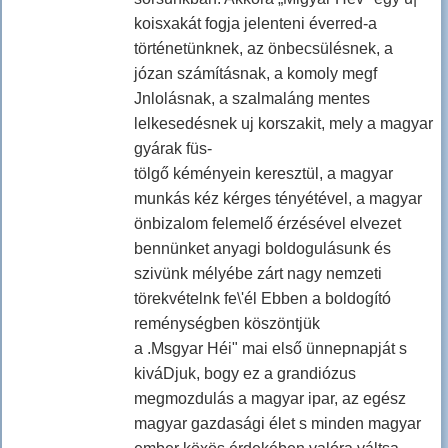
koisxakát fogja jelenteni éverred-a
történetünknek, az önbecsülésnek, a
józan számításnak, a komoly megf
Jnlolásnak, a szalmaláng mentes
lelkesedésnek uj korszakit, mely a magyar
gyárak füs-
tölgő kéményein keresztül, a magyar
munkás kéz kérges tényétével, a magyar
önbizalom felemelő érzésével elvezet
bennünket anyagi boldogulásunk és
szivünk mélyébe zárt nagy nemzeti
törekvételnk fe\'él Ebben a boldogító
reménységben köszöntjük
a .Msgyar Héi" mai első ünnepnapját s
kiváDjuk, bogy ez a grandiózus
megmozdulás a magyar ipar, az egész
magyar gazdasági élet s minden magyar