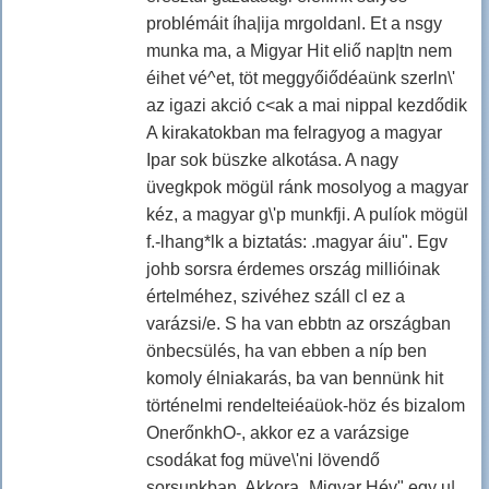
problémáit íha|ija mrgoldanl. Et a nsgy
munka ma, a Migyar Hit eliő nap|tn nem
éihet vé^et, töt meggyőiődéaünk szerln\'
az igazi akció c<ak a mai nippal kezdődik
A kirakatokban ma felragyog a magyar
Ipar sok büszke alkotása. A nagy
üvegkpok mögül ránk mosolyog a magyar
kéz, a magyar g\'p munkfji. A pulíok mögül
f.-lhang*lk a biztatás: .magyar áiu". Egv
johb sorsra érdemes ország millióinak
értelméhez, szivéhez száll cl ez a
varázsi/e. S ha van ebbtn az országban
önbecsülés, ha van ebben a níp ben
komoly élniakarás, ba van bennünk hit
történelmi rendelteiéaüok-höz és bizalom
OnerőnkhO-, akkor ez a varázsige
csodákat fog müve\'ni lövendő
sorsunkban. Akkora „Migyar Hév" egy u|