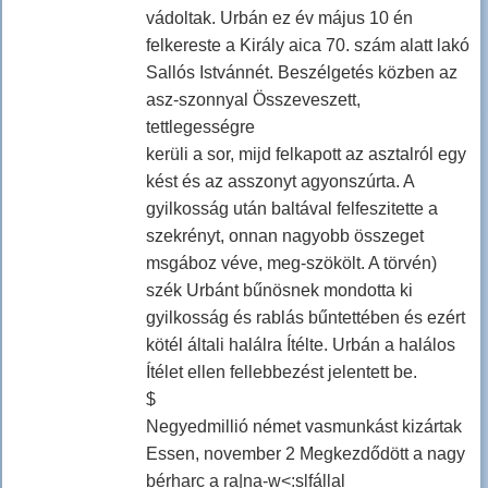
vádoltak. Urbán ez év május 10 én
felkereste a Király aica 70. szám alatt lakó
Sallós Istvánnét. Beszélgetés közben az
asz-szonnyal Összeveszett,
tettlegességre
kerüli a sor, mijd felkapott az asztalról egy
kést és az asszonyt agyonszúrta. A
gyilkosság után baltával felfeszitette a
szekrényt, onnan nagyobb összeget
msgáboz véve, meg-szökölt. A törvén)
szék Urbánt bűnösnek mondotta ki
gyilkosság és rablás bűntettében és ezért
kötél általi halálra Ítélte. Urbán a halálos
Ítélet ellen fellebbezést jelentett be.
$
Negyedmillió német vasmunkást kizártak
Essen, november 2 Megkezdődött a nagy
bérharc a ra|na-w<:slfállal