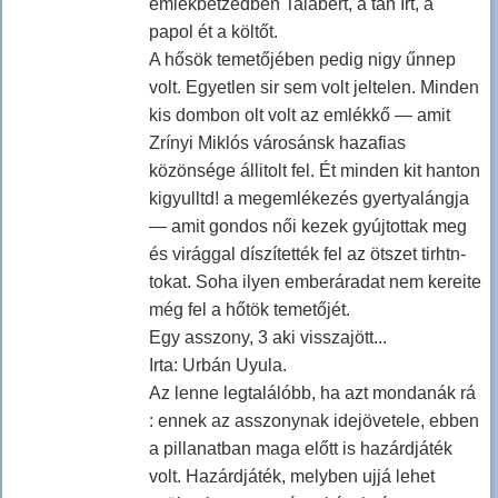
emlékbetzédben Talabért, a tan Irt, a
papol ét a költőt.
A hősök temetőjében pedig nigy űnnep
volt. Egyetlen sir sem volt jeltelen. Minden
kis dombon olt volt az emlékkő — amit
Zrínyi Miklós városánsk hazafias
közönsége állitolt fel. Ét minden kit hanton
kigyulltd! a megemlékezés gyertyalángja
— amit gondos női kezek gyújtottak meg
és virággal díszítették fel az ötszet tirhtn-
tokat. Soha ilyen emberáradat nem kereite
még fel a hőtök temetőjét.
Egy asszony, 3 aki visszajött...
Irta: Urbán Uyula.
Az lenne legtalálóbb, ha azt mondanák rá
: ennek az asszonynak idejövetele, ebben
a pillanatban maga előtt is hazárdjáték
volt. Hazárdjáték, melyben ujjá lehet