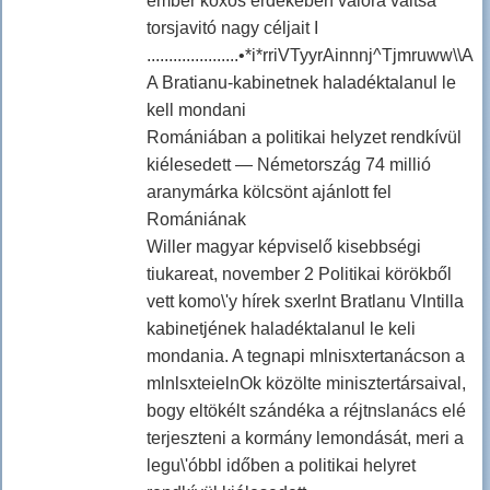
ember köxös érdekében valóra váltsa
torsjavitó nagy céljait I
.....................•*i*rriVTyyrAinnnj^Tjmruww\\A
A Bratianu-kabinetnek haladéktalanul le
kell mondani
Romániában a politikai helyzet rendkívül
kiélesedett — Németország 74 millió
aranymárka kölcsönt ajánlott fel
Romániának
Willer magyar képviselő kisebbségi
tiukareat, november 2 Politikai körökből
vett komo\'y hírek sxerlnt Bratlanu Vlntilla
kabinetjének haladéktalanul le keli
mondania. A tegnapi mlnisxtertanácson a
mlnlsxteielnOk közölte minisztertársaival,
bogy eltökélt szándéka a réjtnslanács elé
terjeszteni a kormány lemondását, meri a
legu\'óbbl időben a politikai helyret