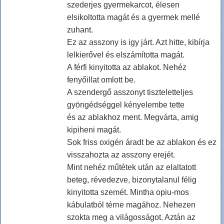
szederjes gyermekarcot, élesen
elsikoltotta magát és a gyermek mellé
zuhant.
Ez az asszony is igy járt. Azt hitte, kibírja
lelkierővel és elszámította magát.
A férfi kinyitotta az ablakot. Nehéz
fenyőillat omlott be.
A szendergő asszonyt tiszteletteljes
gyöngédséggel kényelembe tette
és az ablakhoz ment. Megvárta, amig
kipiheni magát.
Sok friss oxigén áradt be az ablakon és ez
visszahozta az asszony erejét.
Mint nehéz műtétek után az elaltatott
beteg, révedezve, bizonytalanul félig
kinyitotta szemét. Mintha opiu-mos
kábulatból térne magához. Nehezen
szokta meg a világosságot. Aztán az