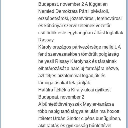
Budapest, november 2 A független
Nemied Demokrata Párt IlpMvároii,
erzsébetvárosi, józsefvárosi, ferencvárosi
és kóbányai szervezeteinek vezetői
csütörtök este egyhangúan állást foglaltak
Rassay
Károly országos pártvezérsége melleit. A
fenti szervezetekben tömörült polgárság
helyesli Rissay Károlynak és társainak
elhatározását a harc uj formájára nézve,
azt teljes bizalommal fogadják és
támogatásukat felajánlják.
Halálra Ítélték a Király-utcai gyilkost
Budapeat, november 2
A büntetőtörvényszék May er-tanácsa
több napig tartó tárgyalát ulán ma hoxott
Ítéletet Urbán Sindor cipéas bünűgjében,
akit rablás és gyilkosság bűntettével