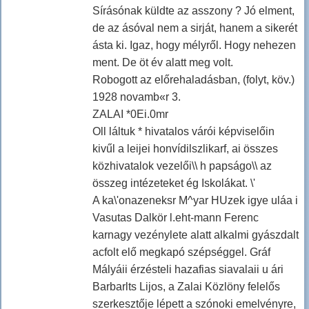
Sírásónak küldte az asszony ? Jó elment,
de az ásóval nem a sirját, hanem a sikerét
ásta ki. Igaz, hogy mélyről. Hogy nehezen
ment. De öt év alatt meg volt.
Robogott az előrehaladásban, (folyt, köv.)
1928 novamb«r 3.
ZALAI *0Ei.0mr
Oll láltuk * hivatalos várói képviselőin
kivűl a leijei honvídilszlikarf, ai összes
közhivatalok vezelői\\ h papságo\\ az
összeg intézeteket ég Iskolákat. \'
A ka\'onazeneksr M^yar HUzek igye uláa i
Vasutas Dalkör l.eht-mann Ferenc
karnagy vezénylete alatt alkalmi gyászdalt
acfolt elő megkapó szépséggel. Gráf
Mályáii érzésteli hazafias siavalaii u ári
Barbarlts Lijos, a Zalai Közlöny felelős
szerkesztője lépett a szónoki emelvényre,