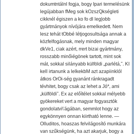
dokumtntálnl fogja, bogy Ipari termelésünk
legújabban fMeg sok kOzszQkségleti
cikknél égiszen a ko fo dl leg|obb
gyártmányok nívójára emelkedett. Nem
lesz tehát tObbé létjogosultsága annak a
közfelfogásnak, mely minden magyar
dkVe1, ciak azért, rrert bizai gyártmány,
rosszabb minőiégönek tartott, mint sok
mát, sokkal silányabb külföldi „parlétá,". KI
kell irtanunk a lelkekbM azt azapiinklól
átkos OrOi-ség gyanánt ránkragadt
tévhitet, bogy csak az lehet a Jó*, ami
„külföldi". Ex az előítélet sokkal mélyebb
gyökereket vert a magyar fogyasztók
gondolatvi\'ágában, semmlot hogy az
egykönnyen onnan kiirtható lenne. —
Olluditos, hoaszas felvilágosító munkára
van szűkségünk, ha azt akarjuk, bogy a