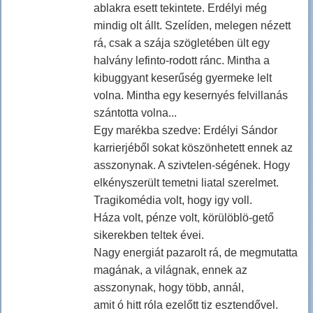
ablakra esett tekintete. Erdélyi még
mindig olt állt. Szelíden, melegen nézett
rá, csak a szája szögletében ült egy
halvány lefinto-rodott ránc. Mintha a
kibuggyant keserűség gyermeke lelt
volna. Mintha egy kesernyés felvillanás
szántotta volna...
Egy marékba szedve: Erdélyi Sándor
karrierjéből sokat köszönhetett ennek az
asszonynak. A szivtelen-ségének. Hogy
elkényszerült temetni liatal szerelmet.
Tragikomédia volt, hogy igy voll.
Háza volt, pénze volt, körülöblö-gető
sikerekben teltek évei.
Nagy energiát pazarolt rá, de megmutatta
magának, a világnak, ennek az
asszonynak, hogy több, annál,
amit ó hitt róla ezelőtt tiz esztendővel.