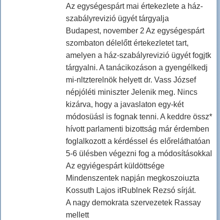
Az egységespárt mai értekezlete a ház-
szabályrevizió ügyét tárgyalja
Budapest, november 2 Az egységespárt
szombaton délelőtt értekezletet tart,
amelyen a ház-szabályrevizió ügyét fogjtk
tárgyalni. A tanácikozáson a gyengélkedj
mi-nltzterelnök helyett dr. Vass József
népjóléti miniszter Jelenik meg. Nincs
kizárva, hogy a javaslaton egy-két
módosüásl is fognak tenni. A keddre össz*
hívott parlamenti bizottság már érdemben
foglalkozott a kérdéssel és előreláthatóan
5-6 ülésben végezni fog a módosításokkal
Az egyiégespárt küldöttsége
Mindenszentek napján megkoszoiuzta
Kossuth Lajos itRublnek Rezsó sírját.
A nagy demokrata szervezetek Rassay
mellett