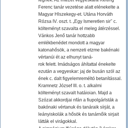
Ferenc tanár vezetése alatt elénekelte a
Magyar Hlszekegy-et. Utána Horváth
Rózsa IV. oszt. t. „Egy Ismeretlen sir" c.
költeményt szavalta el meleg átérzéssel.
Vánkos Jenő tanár hottzabb
emlékbenédet mondott a magyar
katonahősök, a nemzeti etzme bakénaki
vértanúi ét az elhunyt taná-
rok felett. Imádságos áhítattal énekelte
ezután a vegyeskar: jaj de busán szól az
ének c. dalt figyelemreméltó betanítással.
Kramnetz József III. o. t. alkalmi
költeményt szavalt hatáioian. Majd a
Szózat akkordjai nfán a fiupolgárlsták a
bakónaki vértanuk és tanáraik sírját, a
leányiskolák a hősök és tanárnőik sirjait
látták el virágokkal.