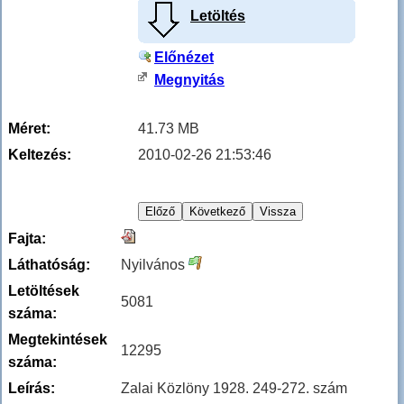
Letöltés
Előnézet
Megnyitás
Méret:
41.73 MB
Keltezés:
2010-02-26 21:53:46
Fajta:
Láthatóság:
Nyilvános
Letöltések
5081
száma:
Megtekintések
12295
száma:
Leírás:
Zalai Közlöny 1928. 249-272. szám