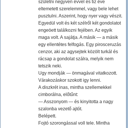
születni negyven évvel és tiz éve
eltemetett szerelemmel, vagy bele lehet
pusztulni. Aszerint, hogy nyer vagy vészit.
Egyedül volt és két szélről két gondolatot
engeöett találkozni fejében. Az egyik
maga volt. A sajátja. A másik — a másik
egy ellentétes felfogás. Egy pirosceruzás
cenzor, aki az agysejtek közölt turkál és
rácsap a gondolat szálra, melyik nem
tetszik neki.
Ugy mondják — önmagával vitatkozott.
Várakozáskor szokott igy lenni.
A diszkrét inas, mintha szellemekkel
cimborálna, előtűnt:
— Asszonyom — és kinyitotta a nagy
szalonba vezető ajtót.
Belépett.
Fojtó szorongással voll tele. Mintha