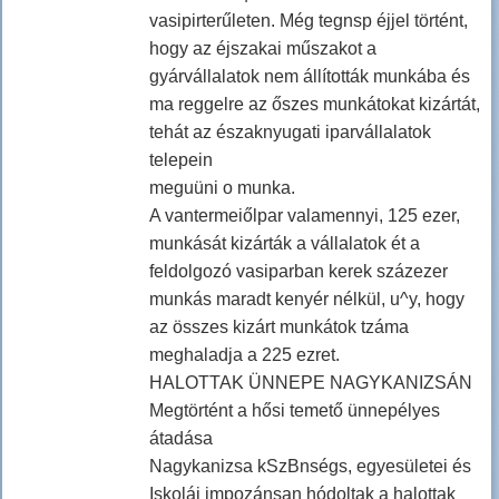
vasipirterűleten. Még tegnsp éjjel történt,
hogy az éjszakai műszakot a
gyárvállalatok nem állították munkába és
ma reggelre az őszes munkátokat kizártát,
tehát az északnyugati iparvállalatok
telepein
meguüni o munka.
A vantermeiőlpar valamennyi, 125 ezer,
munkását kizárták a vállalatok ét a
feldolgozó vasiparban kerek százezer
munkás maradt kenyér nélkül, u^y, hogy
az összes kizárt munkátok tzáma
meghaladja a 225 ezret.
HALOTTAK ÜNNEPE NAGYKANIZSÁN
Megtörtént a hősi temető ünnepélyes
átadása
Nagykanizsa kSzBnségs, egyesületei és
Iskolái impozánsan hódoltak a halottak