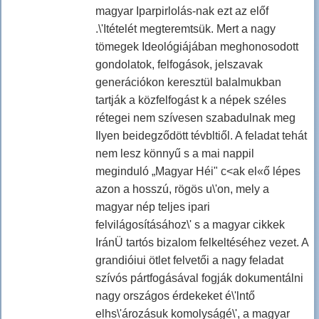
magyar Iparpirlolás-nak ezt az előf
.\'Itételét megteremtsük. Mert a nagy
tömegek Ideológiájában meghonosodott
gondolatok, felfogások, jelszavak
generációkon keresztül balalmukban
tartják a közfelfogást k a népek széles
rétegei nem szívesen szabadulnak meg
Ilyen beidegződött tévbltiől. A feladat tehát
nem lesz könnyű s a mai nappil
meginduló „Magyar Héi" c<ak el«ő lépes
azon a hosszú, rögös u\'on, mely a
magyar nép teljes ipari
felvilágosításához\' s a magyar cikkek
IránÜ tartós bizalom felkeltéséhez vezet. A
grandióiui ötlet felvetői a nagy feladat
szívós pártfogásával fogják dokumentálni
nagy országos érdekeket é\'lntő
elhs\'ározásuk komolyságé\', a magyar