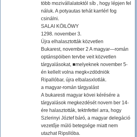
több mozivállalatoktól síb , hogy lépjen fel
náluk. A potyautas tehát karrlérl fog
csinálni.
SALAI KÖILÖWY
1298. november 3.
Újra elhalasztották közvetlen
Bukarest, november 2 A magyar—román
optánspöiben tervbe veit közvetlen
tárgyalásokat, ■melyeknek november 5-
én kellelt volna megk«zdödniök
Ripallóbar, újra elbalasxlotlák.
a magyar-román tárgyalást
A bukaresti magyar kövei kérésére a
tárgyalások megkezdését novem ber 14-
ére halasztották, tektnfettel arra, hogy
Szlerinyi Józtef báró, a magyar delegáció
vezetője múló betegsége miatt nem
utazhat Ripsllóba.