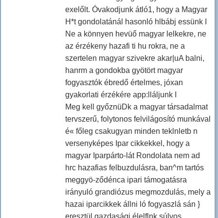
exelőlt. Óvakodjunk átló1, hogy a Magyar
H*t gondolatánál hasonló hlbábj essünk I
Ne a könnyen hevüő magyar lelkekre, ne
az érzékeny hazafi ti hu rokra, ne a
szertelen magyar szivekre akar|uA balni,
hanrm a gondokba gyötört magyar
fogyasztók ébredő értelmes, jóxan
gyakorlati érzékére app:lláljunk I
Meg kell győznüDk a magyar társadalmat
tervszerű, folytonos felvilágosító munkával
é« főleg csakugyan minden teklnletb n
versenyképes Ipar cikkekkel, hogy a
magyar Iparpárto-lát Rondolata nem ad
hrc hazafias felbuzdulásra, ban^m tartós
meggyö-ződénca ipari támogatásra
irányuló grandiózus megmozdulás, mely a
hazai iparcikkek állni ló fogyaszlá sán }
eresztül gazdasági élelflnk súlyos