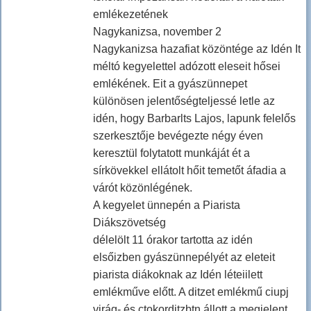
emlékezetének
Nagykanizsa, november 2
Nagykanizsa hazafiat közöntége az Idén It
méltó kegyelettel adózott eleseit hősei
emlékének. Eit a gyászünnepet
különösen jelentőségteljessé letle az
idén, hogy Barbarlts Lajos, lapunk felelős
szerkesztője bevégezte négy éven
keresztül folytatott munkáját ét a
sírkövekkel ellátolt hőit temetőt áfadia a
várót közönlégének.
A kegyelet ünnepén a Piarista
Diákszövetség
délelölt 11 órakor tartotta az idén
elsőizben gyászünnepélyét az eleteit
piarista diákoknak az Idén léteiilett
emlékműve előtt. A ditzet emlékmű ciupj
virág- és ctokorditzbtn állott a megjelent