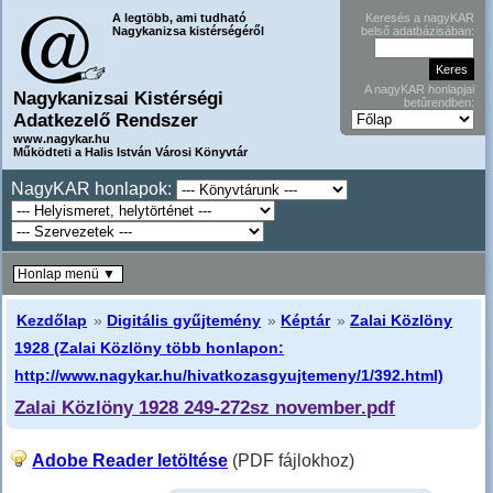
A legtöbb, ami tudható
Keresés a nagyKAR
Nagykanizsa kistérségéről
belső adatbázisában:
A nagyKAR honlapjai
Nagykanizsai Kistérségi
betűrendben:
Adatkezelő Rendszer
www.nagykar.hu
Működteti a Halis István Városi Könyvtár
NagyKAR honlapok:
Honlap menü ▼
Kezdőlap
»
Digitális gyűjtemény
»
Képtár
»
Zalai Közlöny
1928 (Zalai Közlöny több honlapon:
http://www.nagykar.hu/hivatkozasgyujtemeny/1/392.html)
Zalai Közlöny 1928 249-272sz november.pdf
Adobe Reader letöltése
(PDF fájlokhoz)