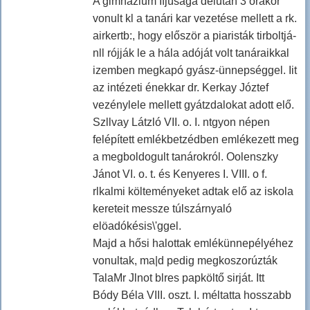
A gimnázium Ifjúsága délután 3 órakor
vonult kl a tanári kar vezetése mellett a rk.
airkertb:, hogy először a piaristák tirboltjá-
nll rójják le a hála adóját volt tanáraikkal
izemben megkapó gyász-ünnepséggel. Iit
az intézeti énekkar dr. Kerkay Józtef
vezénylele mellett gyátzdalokat adott elő.
Szllvay Látzló VII. o. I. ntgyon népen
felépített emlékbetzédben emlékezett meg
a megboldogult tanárokról. Oolenszky
Jánot VI. o. t. és Kenyeres I. VIII. o f.
rlkalmi költeményeket adtak elő az iskola
kereteit messze túlszárnyaló
elöadókésis\'ggel.
Majd a hősi halottak emlékünnepélyéhez
vonultak, ma|d pedig megkoszorúzták
TalaMr Jlnot blres papköltő sirját. Itt
Bódy Béla VIII. oszt. I. méltatta hosszabb