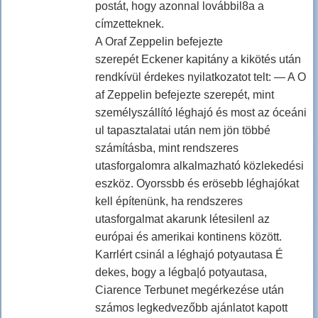
postát, hogy azonnal lovábbil8a a
címzetteknek.
A Oraf Zeppelin befejezte
szerepét Eckener kapitány a kikötés után
rendkívül érdekes nyilatkozatot telt: — A O
af Zeppelin befejezte szerepét, mint
személyszállító léghajó és most az óceáni
ul tapasztalatai után nem jön többé
számításba, mint rendszeres
utasforgalomra alkalmazható közlekedési
eszköz. Oyorssbb és erösebb léghajókat
kell építenünk, ha rendszeres
utasforgalmat akarunk létesilenl az
európai és amerikai kontinens között.
Karrlért csinál a léghajó potyautasa É
dekes, bogy a légba|ó potyautasa,
Ciarence Terbunet megérkezése után
számos legkedvezőbb ajánlatot kapott