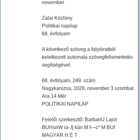
november
Zalai Közlöny
Politikai napilap
68. évfolyam
A következő szöveg a folyóiratból
keletkezett automata szövegfelismertetés
segítségével:
68. évfolyam, 249. szám
Nagykanizsa, 1028. november 3 szombat
Ara 14 Mér
POLITIKAI NAPILAP
Felelői szerkesztő: BarbariU Lajot
BUHsriW ia-.fj kán M f—c* M BUf
MAGYAR H É T