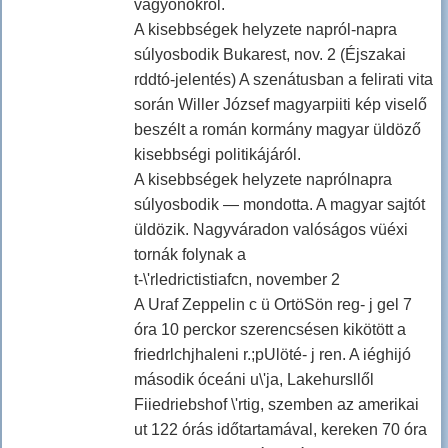
vagyonokról.
A kisebbségek helyzete napról-napra
súlyosbodik Bukarest, nov. 2 (Éjszakai
rddtó-jelentés) A szenátusban a felirati vita
során Willer József magyarpiiti kép viselő
beszélt a román kormány magyar üldöző
kisebbségi politikájáról.
A kisebbségek helyzete naprólnapra
súlyosbodik — mondotta. A magyar sajtót
üldözik. Nagyváradon valóságos vüéxi
tornák folynak a
t-\'rledrictistiafcn, november 2
A Uraf Zeppelin c ü OrtöSön reg- j gel 7
óra 10 perckor szerencsésen kikötött a
friedrlchjhaleni r.;pUlöté- j ren. A iéghijó
második óceáni u\'ja, Lakehursllől
Fiiedriebshof \'rtig, szemben az amerikai
ut 122 órás időtartamával, kereken 70 óra