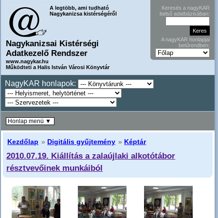
A legtöbb, ami tudható
Keresés a nagyKAR
Nagykanizsa kistérségéről
belső adatbázisában:
A nagyKAR honlapjai
Nagykanizsai Kistérségi
betűrendben:
Adatkezelő Rendszer
www.nagykar.hu
Működteti a Halis István Városi Könyvtár
NagyKAR honlapok:
Honlap menü ▼
Kezdőlap
»
Digitális gyűjtemény
»
Képtár
2010.07.19. Kiállítás a zalaújlaki alkotótábor
résztvevőinek munkáiból