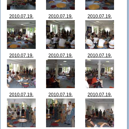
2010.07.19.
2010.07.19.
2010.07.19.
Kiállítás a
Kiállítás a
Kiállítás a
zalaújlaki
zalaújlaki
zalaújlaki
alkotótábor
alkotótábor
alkotótábor
résztvevőinek
résztvevőinek
résztvevőinek
munkáiból 01.jpg
munkáiból 02.jpg
munkáiból 03.jpg
2010.07.19.
2010.07.19.
2010.07.19.
Kiállítás a
Kiállítás a
Kiállítás a
zalaújlaki
zalaújlaki
zalaújlaki
alkotótábor
alkotótábor
alkotótábor
résztvevőinek
résztvevőinek
résztvevőinek
munkáiból 04.jpg
munkáiból 05.jpg
munkáiból 06.jpg
2010.07.19.
2010.07.19.
2010.07.19.
Kiállítás a
Kiállítás a
Kiállítás a
zalaújlaki
zalaújlaki
zalaújlaki
alkotótábor
alkotótábor
alkotótábor
résztvevőinek
résztvevőinek
résztvevőinek