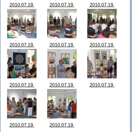
munkáiból 07.jpg
munkáiból 08.jpg
munkáiból 09.jpg
2010.07.19.
2010.07.19.
2010.07.19.
Kiállítás a
Kiállítás a
Kiállítás a
zalaújlaki
zalaújlaki
zalaújlaki
alkotótábor
alkotótábor
alkotótábor
résztvevőinek
résztvevőinek
résztvevőinek
munkáiból 10.jpg
munkáiból 11.jpg
munkáiból 12.jpg
2010.07.19.
2010.07.19.
2010.07.19.
Kiállítás a
Kiállítás a
Kiállítás a
zalaújlaki
zalaújlaki
zalaújlaki
alkotótábor
alkotótábor
alkotótábor
résztvevőinek
résztvevőinek
résztvevőinek
munkáiból 13.jpg
munkáiból 14.jpg
munkáiból 15.jpg
2010.07.19.
2010.07.19.
2010.07.19.
Kiállítás a
Kiállítás a
Kiállítás a
zalaújlaki
zalaújlaki
zalaújlaki
alkotótábor
alkotótábor
alkotótábor
résztvevőinek
résztvevőinek
résztvevőinek
munkáiból 16.jpg
munkáiból 17.jpg
munkáiból 18.jpg
2010.07.19.
2010.07.19.