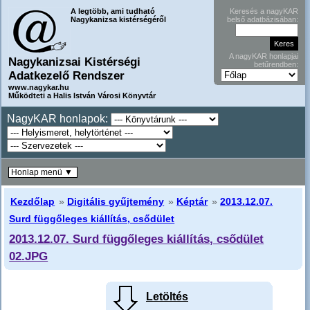
A legtöbb, ami tudható
Keresés a nagyKAR
Nagykanizsa kistérségéről
belső adatbázisában:
A nagyKAR honlapjai
Nagykanizsai Kistérségi
betűrendben:
Adatkezelő Rendszer
www.nagykar.hu
Működteti a Halis István Városi Könyvtár
NagyKAR honlapok:
Honlap menü ▼
Kezdőlap
»
Digitális gyűjtemény
»
Képtár
»
2013.12.07.
Surd függőleges kiállítás, csődület
2013.12.07. Surd függőleges kiállítás, csődület
02.JPG
Letöltés