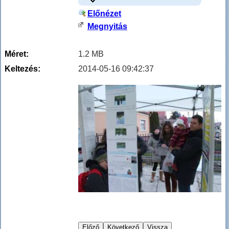
Előnézet
Megnyitás
Méret:
1.2 MB
Keltezés:
2014-05-16 09:42:37