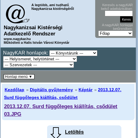
A legtöbb, ami tudható
Keresés a nagyKAR
Nagykanizsa kistérségéről
belső adatbázisában:
A nagyKAR honlapjai
Nagykanizsai Kistérségi
betűrendben:
Adatkezelő Rendszer
www.nagykar.hu
Működteti a Halis István Városi Könyvtár
NagyKAR honlapok:
Honlap menü ▼
Kezdőlap
»
Digitális gyűjtemény
»
Képtár
»
2013.12.07.
Surd függőleges kiállítás, csődület
2013.12.07. Surd függőleges kiállítás, csődület
03.JPG
Letöltés