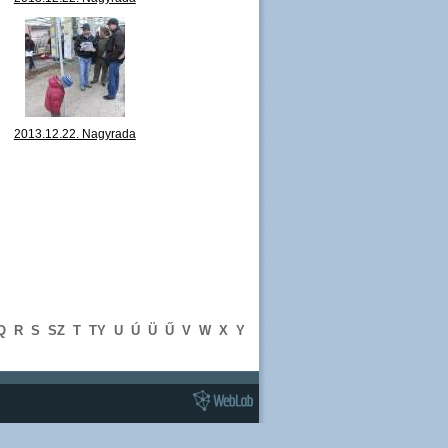
függőleges kiállítás,
csődület 10.JPG
2013.12.22. Nagyrada
függőleges kiállítás,
csődület 15.JPG
Q
R
S
SZ
T
TY
U
Ú
Ü
Ű
V
W
X
Y