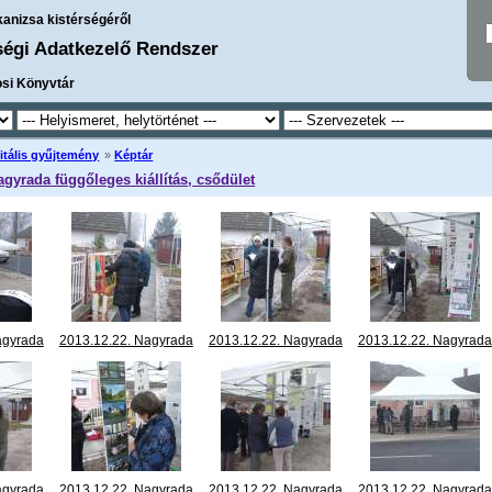
kanizsa kistérségéről
ségi Adatkezelő Rendszer
osi Könyvtár
itális gyűjtemény
»
Képtár
agyrada függőleges kiállítás, csődület
agyrada
2013.12.22. Nagyrada
2013.12.22. Nagyrada
2013.12.22. Nagyrada
llítás,
függőleges kiállítás,
függőleges kiállítás,
függőleges kiállítás,
.JPG
csődület 02.JPG
csődület 03.JPG
csődület 04.JPG
agyrada
2013.12.22. Nagyrada
2013.12.22. Nagyrada
2013.12.22. Nagyrada