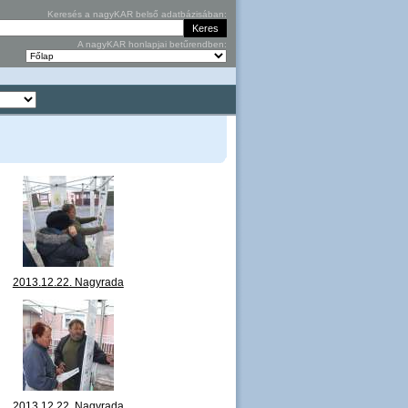
Keresés a nagyKAR belső adatbázisában:
A nagyKAR honlapjai betűrendben:
2013.12.22. Nagyrada
függőleges kiállítás,
csődület 05.JPG
2013.12.22. Nagyrada