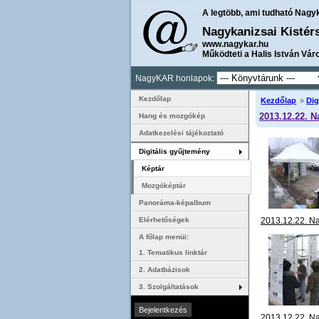
A legtöbb, ami tudható Nagy
Nagykanizsai Kistér
www.nagykar.hu
Működteti a Halis István Vár
NagyKAR honlapok:
Kezdőlap
Kezdőlap
»
Dig
2013.12.22. N
Hang és mozgókép
Adatkezelési tájékoztató
Digitális gyűjtemény
Képtár
Mozgóképtár
Panoráma-képalbum
2013.12.22. N
Elérhetőségek
függőleges kiá
A főlap menüi:
csődület 01
1. Tematikus linktár
2. Adatbázisok
3. Szolgáltatások
2013.12.22. N