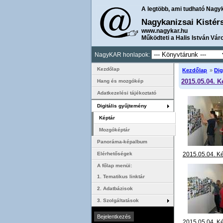
A legtöbb, ami tudható Nagy
Nagykanizsai Kistér
www.nagykar.hu
Működteti a Halis István Vár
NagyKAR honlapok:
Kezdőlap
Kezdőlap
»
Dig
2015.05.04. K
Hang és mozgókép
Adatkezelési tájékoztató
Digitális gyűjtemény
Képtár
Mozgóképtár
Panoráma-képalbum
2015.05.04. K
Elérhetőségek
felrakás Roz
A főlap menüi:
iskola 7.B oszt
1. Tematikus linktár
megye) IMG_4
2. Adatbázisok
3. Szolgáltatások
2015.05.04. K