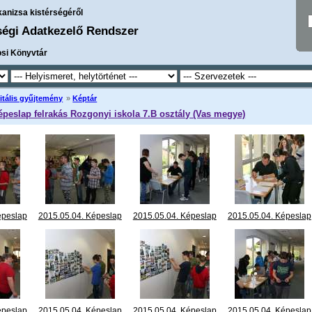
kanizsa kistérségéről
ségi Adatkezelő Rendszer
osi Könyvtár
itális gyűjtemény
»
Képtár
épeslap felrakás Rozgonyi iskola 7.B osztály (Vas megye)
épeslap
2015.05.04. Képeslap
2015.05.04. Képeslap
2015.05.04. Képeslap
gonyi
felrakás Rozgonyi
felrakás Rozgonyi
felrakás Rozgonyi
ály (Vas
iskola 7.B osztály (Vas
iskola 7.B osztály (Vas
iskola 7.B osztály (Vas
894.JPG
megye) IMG_4895.JPG
megye) IMG_4897.JPG
megye) IMG_4899.JP
épeslap
2015.05.04. Képeslap
2015.05.04. Képeslap
2015.05.04. Képeslap