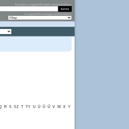
Keresés a nagyKAR belső adatbázisában:
A nagyKAR honlapjai betűrendben:
Q
R
S
SZ
T
TY
U
Ú
Ü
Ű
V
W
X
Y