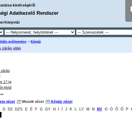
kanizsa kistérségéről
ségi Adatkezelő Rendszer
osi Könyvtár
itális gyűjtemény
»
Képtár
s zárás után
s zárás
f
r 17-ig
őn kívül
t
...
ista nézet
Mozaik nézet
Képtár nézet
S
D
DZ
DZS
E
É
F
G
GY
H
I
Í
J
K
L
LY
M
N
NY
O
Ó
Ö
Ő
P
S