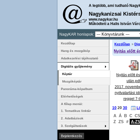
A legtöbb, ami tudható Nagy
Nagykanizsai Kistér
www.nagykar.hu
Működteti a Halis István Vár
NagyKAR honlapok:
Kezdőlap
Kezdőlap
»
Dig
Nyitás előtt é
Hang és mozgókép
Adatkezelési tájékoztató
Digitális gyűjtemény
Képtár
Nyitás előtt é
után.pd
Mozgóképtár
2017. novembe
Panoráma-képalbum
nyitvatartási id
Elérhetőségek
reggel 7-
A főlap menüi:
10
20
30
L
1. Tematikus linktár
A
Á
B
C
C
2. Adatbázisok
Z
ZS
#
A-Z
3. Szolgáltatások