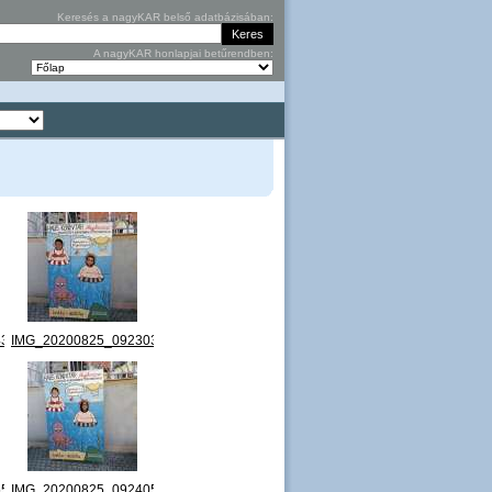
Keresés a nagyKAR belső adatbázisában:
A nagyKAR honlapjai betűrendben:
3.jpg
IMG_20200825_092303.jpg
5.jpg
IMG_20200825_092405.jpg