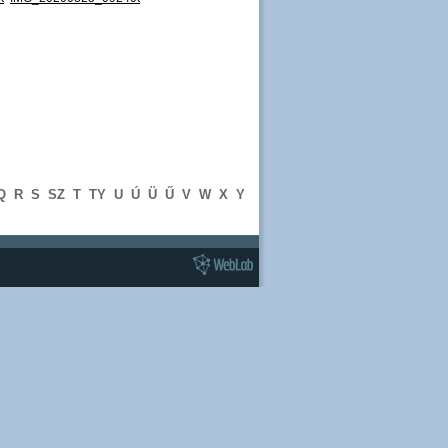
Q
R
S
SZ
T
TY
U
Ú
Ü
Ű
V
W
X
Y