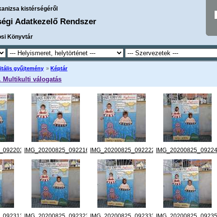
kanizsa kistérségéről
ségi Adatkezelő Rendszer
osi Könyvtár
itális gyűjtemény
»
Képtár
. Multikulti válogatás
_092203.jpg
IMG_20200825_092216.jpg
IMG_20200825_092222.jpg
IMG_20200825_09224
_092313.jpg
IMG_20200825_092323.jpg
IMG_20200825_092333.jpg
IMG_20200825_09235