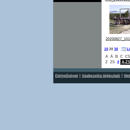
20200827_101
10
20
30
L
A
Á
B
C
C
Z
ZS
#
A-Z
Elérhetőségek
Adatkezelési tájékoztató
Web