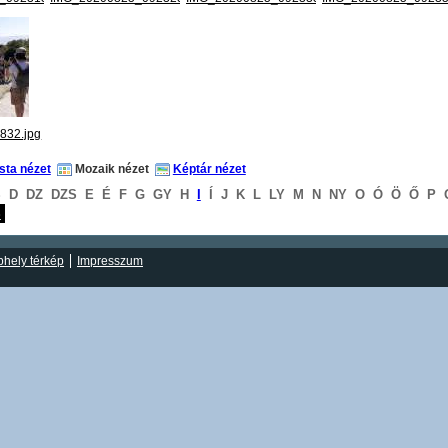
832.jpg
ista nézet
Mozaik nézet
Képtár nézet
S
D
DZ
DZS
E
É
F
G
GY
H
I
Í
J
K
L
LY
M
N
NY
O
Ó
Ö
Ő
P
S
hely térkép
Impresszum