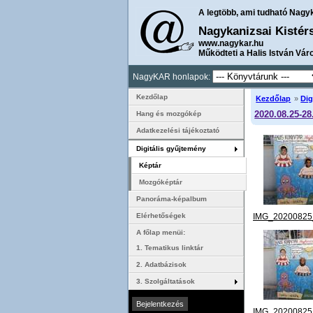
A legtöbb, ami tudható Nagy
Nagykanizsai Kistér
www.nagykar.hu
Működteti a Halis István Vár
NagyKAR honlapok:
Kezdőlap
Kezdőlap
»
Dig
2020.08.25-28
Hang és mozgókép
Adatkezelési tájékoztató
Digitális gyűjtemény
Képtár
Mozgóképtár
Panoráma-képalbum
IMG_20200825
Elérhetőségek
A főlap menüi:
1. Tematikus linktár
2. Adatbázisok
3. Szolgáltatások
IMG_20200825