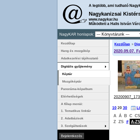
A legtöbb, ami tudható Nagy
Nagykanizsai Kistér
www.nagykar.hu
Működteti a Halis István Vár
NagyKAR honlapok:
Kezdőlap
Kezdőlap
»
Dig
2020.09.07. F
Hang és mozgókép
Adatkezelési tájékoztató
Digitális gyűjtemény
Képtár
Mozgóképtár
Panoráma-képalbum
20200907_173
Elérhetőségek
A főlap menüi:
10
20
30
L
1. Tematikus linktár
A
Á
B
C
C
2. Adatbázisok
Z
ZS
#
A-Z
3. Szolgáltatások