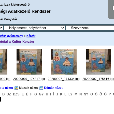
kanizsa kistérségéről
ségi Adatkezelő Rendszer
osi Könyvtár
itális gyűjtemény
»
Képtár
otófal a Kultúr Korzón
939.jpg
20200907_174317.jpg
20200907_174334.jpg
20200907_175616.jp
ista nézet
Mozaik nézet
Képtár nézet
S
D
DZ
DZS
E
É
F
G
GY
H
I
Í
J
K
L
LY
M
N
NY
O
Ó
Ö
Ő
P
S