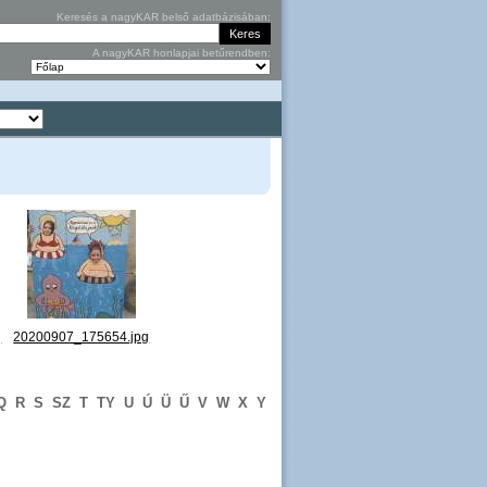
Keresés a nagyKAR belső adatbázisában:
A nagyKAR honlapjai betűrendben:
g
20200907_175654.jpg
Q
R
S
SZ
T
TY
U
Ú
Ü
Ű
V
W
X
Y