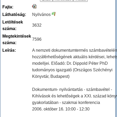
Fajta:
Láthatóság:
Nyilvános
Letöltések
3632
száma:
Megtekintések
7596
száma:
Leírás:
A nemzeti dokumentumtermés számbavételén
hozzáférhetőségének aktuális kérdései, lehe
modelljei. Előadó: Dr. Dippold Péter PhD
tudományos igazgató (Országos Széchényi
Könyvtár, Budapest)
Dokumentum- nyilvántartás - számbavétel -
Kihívások és lehetőségek a XXI. század könyv
gyakorlatában - szakmai konferencia
2006. október 16. 10:00 - 12:30