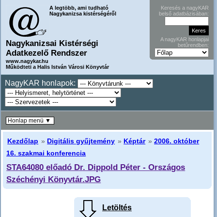
A legtöbb, ami tudható
Keresés a nagyKAR
Nagykanizsa kistérségéről
belső adatbázisában:
A nagyKAR honlapjai
Nagykanizsai Kistérségi
betűrendben:
Adatkezelő Rendszer
www.nagykar.hu
Működteti a Halis István Városi Könyvtár
NagyKAR honlapok:
Honlap menü ▼
Kezdőlap
»
Digitális gyűjtemény
»
Képtár
»
2006. október
16. szakmai konferencia
STA64080 előadó Dr. Dippold Péter - Országos
Széchényi Könyvtár.JPG
Letöltés