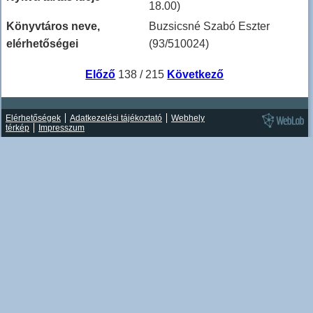
18.00)
Könyvtáros neve,
Buzsicsné Szabó Eszter
elérhetőségei
(93/510024)
Előző
138 / 215
Következő
Elérhetőségek
Adatkezelési tájékoztató
Webhely
térkép
Impresszum