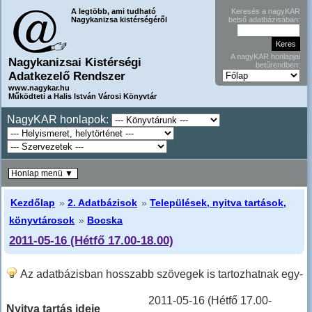
A legtöbb, ami tudható
Keresés a nagyKAR
Nagykanizsa kistérségéről
belső adatbázisában:
A nagyKAR honlapjai
Nagykanizsai Kistérségi
betűrendben:
Adatkezelő Rendszer
www.nagykar.hu
Működteti a Halis István Városi Könyvtár
NagyKAR honlapok:
Honlap menü ▼
Kezdőlap
»
2. Adatbázisok
»
Települések, nyitva tartások,
könyvtárosok
»
Bocska
2011-05-16 (Hétfő 17.00-18.00)
Az adatbázisban hosszabb szövegek is tartozhatnak egy-
egy sorhoz, ilyenkor hosszabban kell lefele lapozni!
2011-05-16 (Hétfő 17.00-
Nyitva tartás ideje