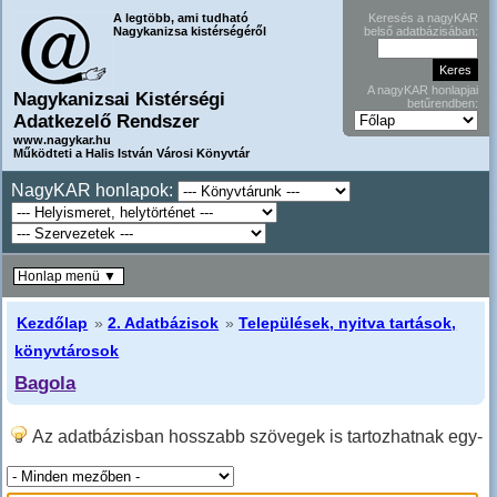
A legtöbb, ami tudható
Keresés a nagyKAR
Nagykanizsa kistérségéről
belső adatbázisában:
A nagyKAR honlapjai
Nagykanizsai Kistérségi
betűrendben:
Adatkezelő Rendszer
www.nagykar.hu
Működteti a Halis István Városi Könyvtár
NagyKAR honlapok:
Honlap menü ▼
Kezdőlap
»
2. Adatbázisok
»
Települések, nyitva tartások,
könyvtárosok
Bagola
Az adatbázisban hosszabb szövegek is tartozhatnak egy-
egy sorhoz, ilyenkor hosszabban kell lefele lapozni!