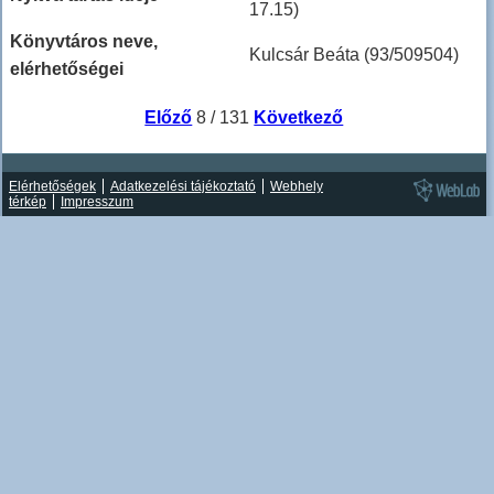
17.15)
Könyvtáros neve,
Kulcsár Beáta (93/509504)
elérhetőségei
Előző
8 / 131
Következő
Elérhetőségek
Adatkezelési tájékoztató
Webhely
térkép
Impresszum