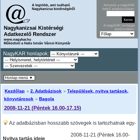
A legtöbb, ami tudható
Keresés a nagyKAR
Nagykanizsa kistérségéről
belső adatbázisában:
A nagyKAR honlapjai
Nagykanizsai Kistérségi
betűrendben:
Adatkezelő Rendszer
www.nagykar.hu
Működteti a Halis István Városi Könyvtár
NagyKAR honlapok:
Honlap menü ▼
Kezdőlap
»
2. Adatbázisok
»
Települések, nyitva tartások,
könyvtárosok
»
Bagola
2008-11-21 (Péntek 16.00-17.15)
Az adatbázisban hosszabb szövegek is tartozhatnak egy-
egy sorhoz, ilyenkor hosszabban kell lefele lapozni!
2008-11-21 (Péntek 16.00-
Nyitva tartás ideje