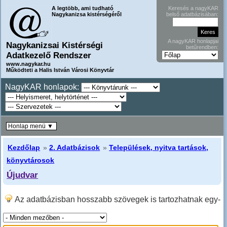
A legtöbb, ami tudható
Keresés a nagyKAR
Nagykanizsa kistérségéről
belső adatbázisában:
A nagyKAR honlapjai
Nagykanizsai Kistérségi
betűrendben:
Adatkezelő Rendszer
www.nagykar.hu
Működteti a Halis István Városi Könyvtár
NagyKAR honlapok:
Honlap menü ▼
Kezdőlap
»
2. Adatbázisok
»
Települések, nyitva tartások,
könyvtárosok
Újudvar
Az adatbázisban hosszabb szövegek is tartozhatnak egy-
egy sorhoz, ilyenkor hosszabban kell lefele lapozni!