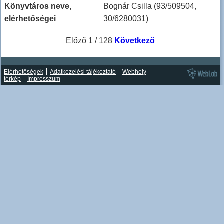
Könyvtáros neve,
Bognár Csilla (93/509504,
elérhetőségei
30/6280031)
Előző
1 / 128
Következő
Elérhetőségek
Adatkezelési tájékoztató
Webhely
térkép
Impresszum