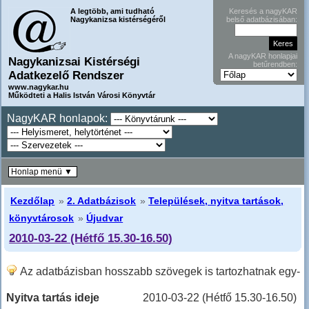
A legtöbb, ami tudható
Keresés a nagyKAR
Nagykanizsa kistérségéről
belső adatbázisában:
A nagyKAR honlapjai
Nagykanizsai Kistérségi
betűrendben:
Adatkezelő Rendszer
www.nagykar.hu
Működteti a Halis István Városi Könyvtár
NagyKAR honlapok:
Honlap menü ▼
Kezdőlap
»
2. Adatbázisok
»
Települések, nyitva tartások,
könyvtárosok
»
Újudvar
2010-03-22 (Hétfő 15.30-16.50)
Az adatbázisban hosszabb szövegek is tartozhatnak egy-
egy sorhoz, ilyenkor hosszabban kell lefele lapozni!
Nyitva tartás ideje
2010-03-22 (Hétfő 15.30-16.50)