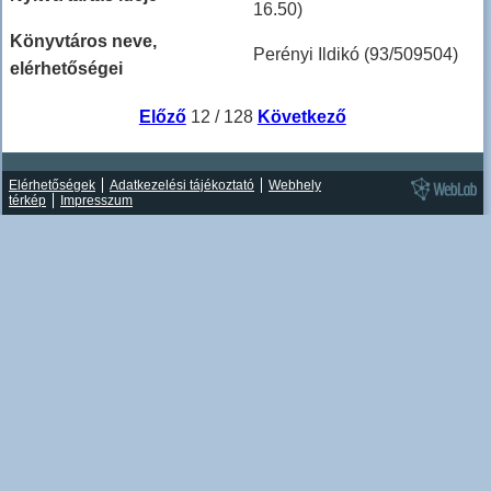
16.50)
Könyvtáros neve,
Perényi Ildikó (93/509504)
elérhetőségei
Előző
12 / 128
Következő
Elérhetőségek
Adatkezelési tájékoztató
Webhely
térkép
Impresszum