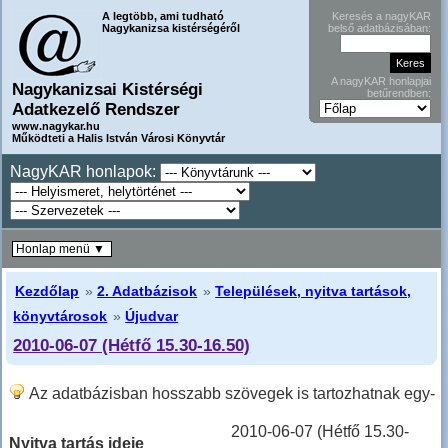
A legtöbb, ami tudható
Keresés a nagyKAR
Nagykanizsa kistérségéről
belső adatbázisában:
A nagyKAR honlapjai
Nagykanizsai Kistérségi
betűrendben:
Adatkezelő Rendszer
www.nagykar.hu
Működteti a Halis István Városi Könyvtár
NagyKAR honlapok:
Honlap menü ▼
Kezdőlap
»
2. Adatbázisok
»
Települések, nyitva tartások,
könyvtárosok
»
Újudvar
2010-06-07 (Hétfő 15.30-16.50)
Az adatbázisban hosszabb szövegek is tartozhatnak egy-
egy sorhoz, ilyenkor hosszabban kell lefele lapozni!
2010-06-07 (Hétfő 15.30-
Nyitva tartás ideje