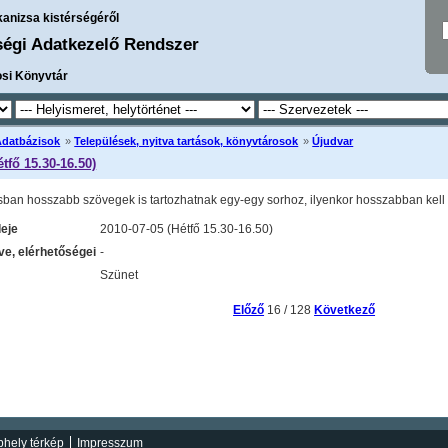
kanizsa kistérségéről
ségi Adatkezelő Rendszer
osi Könyvtár
Adatbázisok
»
Települések, nyitva tartások, könyvtárosok
»
Újudvar
étfő 15.30-16.50)
sban hosszabb szövegek is tartozhatnak egy-egy sorhoz, ilyenkor hosszabban kell l
deje
2010-07-05 (Hétfő 15.30-16.50)
e, elérhetőségei
-
Szünet
Előző
16 / 128
Következő
hely térkép
Impresszum