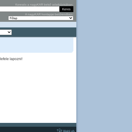
Keresés a nagyKAR belső adatbázisában:
A nagyKAR honlapjai betűrendben:
efele lapozni!