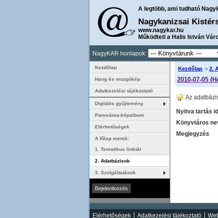
A legtöbb, ami tudható Nagy
Nagykanizsai Kistér
www.nagykar.hu
Működteti a Halis István Vár
NagyKAR honlapok:
Kezdőlap
Kezdőlap
»
2. 
2010-07-05 (H
Hang és mozgókép
Adatkezelési tájékoztató
Az adatbázi
Digitális gyűjtemény
Nyitva tartás i
Panoráma-képalbum
Könyvtáros nev
Elérhetőségek
Megjegyzés
A főlap menüi:
1. Tematikus linktár
2. Adatbázisok
3. Szolgáltatások
Elérhetőségek
Adatkezelési tájékoztató
Web