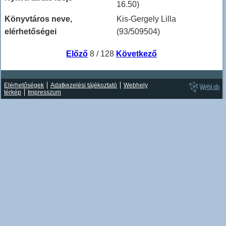
16.50)
Könyvtáros neve,
Kis-Gergely Lilla
elérhetőségei
(93/509504)
Előző
8 / 128
Következő
Elérhetőségek
Adatkezelési tájékoztató
Webhely
térkép
Impresszum