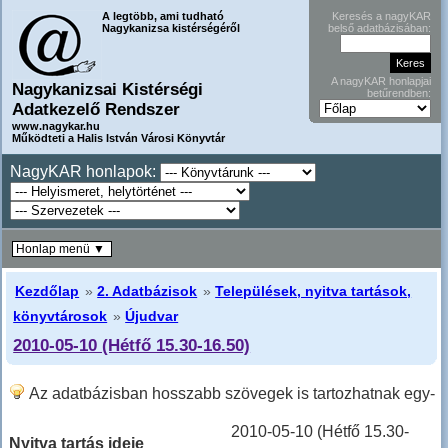
A legtöbb, ami tudható
Keresés a nagyKAR
Nagykanizsa kistérségéről
belső adatbázisában:
A nagyKAR honlapjai
Nagykanizsai Kistérségi
betűrendben:
Adatkezelő Rendszer
www.nagykar.hu
Működteti a Halis István Városi Könyvtár
NagyKAR honlapok:
Honlap menü ▼
Kezdőlap
»
2. Adatbázisok
»
Települések, nyitva tartások,
könyvtárosok
»
Újudvar
2010-05-10 (Hétfő 15.30-16.50)
Az adatbázisban hosszabb szövegek is tartozhatnak egy-
egy sorhoz, ilyenkor hosszabban kell lefele lapozni!
2010-05-10 (Hétfő 15.30-
Nyitva tartás ideje