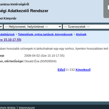
kanizsa kistérségéről
ségi Adatkezelő Rendszer
osi Könyvtár
Adatbázisok
»
Települések, nyitva tartások, könyvtárosok
»
Alsórajk
ze 15.10-17.55)
sban hosszabb szövegek is tartozhatnak egy-egy sorhoz, ilyenkor hosszabban kell l
deje
2008-04-02 (Sze 15.10-17.55)
e, elérhetőségei
Osvald Éva (93/509504)
Előző
3 / 232
Következő
hely térkép
Impresszum