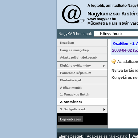
A legtöbb, ami tudható Nagy
Nagykanizsai Kistér
www.nagykar.hu
Működteti a Halis István Vár
NagyKAR honlapok:
Kezdőlap
Kezdőlap
»
2. 
2008-04-02 (S
Hang és mozgókép
Adatkezelési tájékoztató
Az adatbázi
Digitális gyűjtemény
Nyitva tartás i
Panoráma-képalbum
Könyvtáros nev
Elérhetőségek
A főlap menüi:
1. Tematikus linktár
2. Adatbázisok
3. Szolgáltatások
Elérhetőségek
Adatkezelési tájékoztató
Web