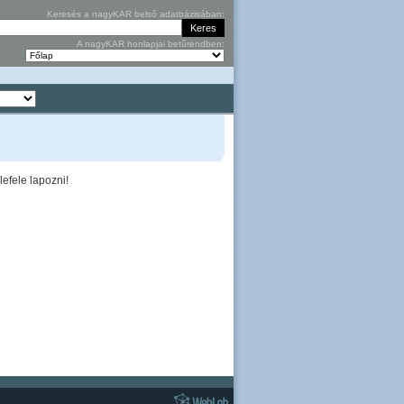
Keresés a nagyKAR belső adatbázisában:
A nagyKAR honlapjai betűrendben:
efele lapozni!