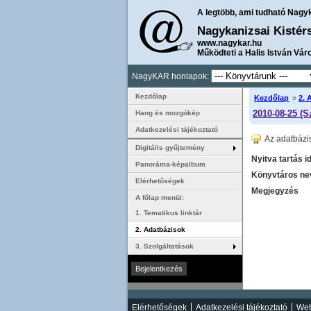
A legtöbb, ami tudható Nagy
Nagykanizsai Kistér
www.nagykar.hu
Működteti a Halis István Vár
NagyKAR honlapok:
Kezdőlap
Kezdőlap
»
2. 
2010-08-25 (S
Hang és mozgókép
Adatkezelési tájékoztató
Az adatbázi
Digitális gyűjtemény
Nyitva tartás i
Panoráma-képalbum
Könyvtáros nev
Elérhetőségek
Megjegyzés
A főlap menüi:
1. Tematikus linktár
2. Adatbázisok
3. Szolgáltatások
Elérhetőségek
Adatkezelési tájékoztató
Web