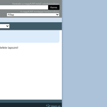
Keresés a nagyKAR belső adatbázisában:
A nagyKAR honlapjai betűrendben:
efele lapozni!