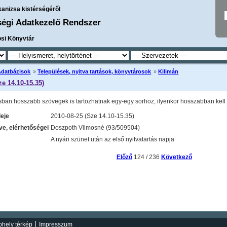
kanizsa kistérségéről
ségi Adatkezelő Rendszer
osi Könyvtár
Adatbázisok
»
Települések, nyitva tartások, könyvtárosok
»
Kilimán
ze 14.10-15.35)
sban hosszabb szövegek is tartozhatnak egy-egy sorhoz, ilyenkor hosszabban kell l
deje
2010-08-25 (Sze 14.10-15.35)
e, elérhetőségei
Doszpoth Vilmosné (93/509504)
A nyári szünet után az első nyitvatartás napja
Előző
124 / 236
Következő
hely térkép
Impresszum