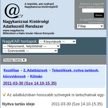
A legtöbb, ami tudható
Keresés a nagyKAR
Nagykanizsa kistérségéről
belső adatbázisában:
A nagyKAR honlapjai
Nagykanizsai Kistérségi
betűrendben:
Adatkezelő Rendszer
www.nagykar.hu
Működteti a Halis István Városi Könyvtár
NagyKAR honlapok:
Honlap menü ▼
Kezdőlap
»
2. Adatbázisok
»
Települések, nyitva tartások,
könyvtárosok
»
Kilimán
2011-03-30 (Sze 14.10-15.35)
Az adatbázisban hosszabb szövegek is tartozhatnak egy-
egy sorhoz, ilyenkor hosszabban kell lefele lapozni!
Nyitva tartás ideje
2011-03-30 (Sze 14.10-15.35)