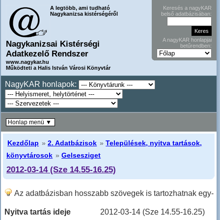
A legtöbb, ami tudható
Keresés a nagyKAR
Nagykanizsa kistérségéről
belső adatbázisában:
A nagyKAR honlapjai
Nagykanizsai Kistérségi
betűrendben:
Adatkezelő Rendszer
www.nagykar.hu
Működteti a Halis István Városi Könyvtár
NagyKAR honlapok:
Honlap menü ▼
Kezdőlap
»
2. Adatbázisok
»
Települések, nyitva tartások,
könyvtárosok
»
Gelsesziget
2012-03-14 (Sze 14.55-16.25)
Az adatbázisban hosszabb szövegek is tartozhatnak egy-
egy sorhoz, ilyenkor hosszabban kell lefele lapozni!
Nyitva tartás ideje
2012-03-14 (Sze 14.55-16.25)