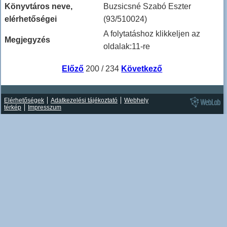
Könyvtáros neve,
Buzsicsné Szabó Eszter
elérhetőségei
(93/510024)
A folytatáshoz klikkeljen az
Megjegyzés
oldalak:11-re
Előző
200 / 234
Következő
Elérhetőségek
Adatkezelési tájékoztató
Webhely
térkép
Impresszum