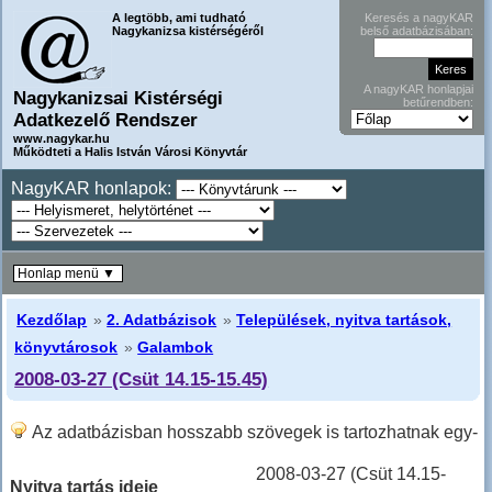
A legtöbb, ami tudható
Keresés a nagyKAR
Nagykanizsa kistérségéről
belső adatbázisában:
A nagyKAR honlapjai
Nagykanizsai Kistérségi
betűrendben:
Adatkezelő Rendszer
www.nagykar.hu
Működteti a Halis István Városi Könyvtár
NagyKAR honlapok:
Honlap menü ▼
Kezdőlap
»
2. Adatbázisok
»
Települések, nyitva tartások,
könyvtárosok
»
Galambok
2008-03-27 (Csüt 14.15-15.45)
Az adatbázisban hosszabb szövegek is tartozhatnak egy-
egy sorhoz, ilyenkor hosszabban kell lefele lapozni!
2008-03-27 (Csüt 14.15-
Nyitva tartás ideje