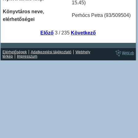
15.45)
Könyvtáros neve,
Perhócs Petra (93/509504)
elérhetőségei
Előző
3 / 235
Következő
Elérhetőségek
Adatkezelési tájékoztató
Webhely
térkép
Impresszum