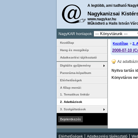
A legtöbb, ami tudható Nagy
Nagykanizsai Kistér
www.nagykar.hu
Működteti a Halis István Vár
NagyKAR honlapok:
Kezdőlap
Kezdőlap
»
2. 
2008-07-10 (C
Hang és mozgókép
Adatkezelési tájékoztató
Az adatbázi
Digitális gyűjtemény
Nyitva tartás i
Panoráma-képalbum
Könyvtáros nev
Elérhetőségek
A főlap menüi:
1. Tematikus linktár
2. Adatbázisok
3. Szolgáltatások
Elérhetőségek
Adatkezelési tájékoztató
Web