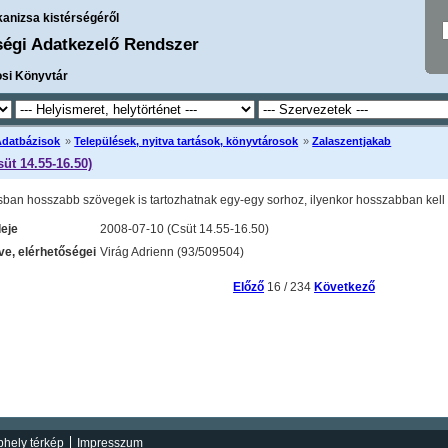
kanizsa kistérségéről
ségi Adatkezelő Rendszer
osi Könyvtár
Adatbázisok
»
Települések, nyitva tartások, könyvtárosok
»
Zalaszentjakab
süt 14.55-16.50)
sban hosszabb szövegek is tartozhatnak egy-egy sorhoz, ilyenkor hosszabban kell l
deje
2008-07-10 (Csüt 14.55-16.50)
e, elérhetőségei
Virág Adrienn (93/509504)
Előző
16 / 234
Következő
hely térkép
Impresszum