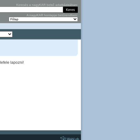
Keresés a nagyKAR belső adatbázisában:
A nagyKAR honlapjai betűrendben:
efele lapozni!