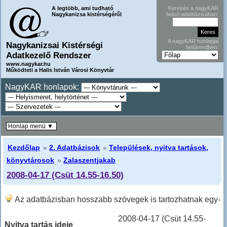
A legtöbb, ami tudható
Keresés a nagyKAR
Nagykanizsa kistérségéről
belső adatbázisában:
A nagyKAR honlapjai
Nagykanizsai Kistérségi
betűrendben:
Adatkezelő Rendszer
www.nagykar.hu
Működteti a Halis István Városi Könyvtár
NagyKAR honlapok:
Honlap menü ▼
Kezdőlap
»
2. Adatbázisok
»
Települések, nyitva tartások,
könyvtárosok
»
Zalaszentjakab
2008-04-17 (Csüt 14.55-16.50)
Az adatbázisban hosszabb szövegek is tartozhatnak egy-
egy sorhoz, ilyenkor hosszabban kell lefele lapozni!
2008-04-17 (Csüt 14.55-
Nyitva tartás ideje