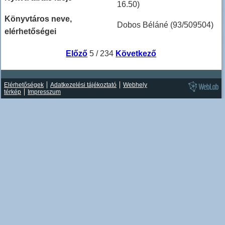
16.50)
Könyvtáros neve,
Dobos Béláné (93/509504)
elérhetőségei
Előző
5 / 234
Következő
Elérhetőségek
Adatkezelési tájékoztató
Webhely
térkép
Impresszum