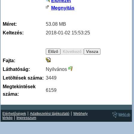
Előnézet
Megnyitás
Méret:
53.08 MB
Keltezés:
2018-01-02 15:53:25
Fajta:
Láthatóság:
Nyilvános
Letöltések száma:
3449
Megtekintések
6159
száma:
Elérhetőségek
Adatkezelési tájékoztató
Webhely
térkép
Impresszum