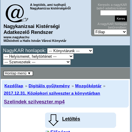
A legtöbb, ami tudható
Keresés a nagyKAR
Nagykanizsa kistérségéről
belső adatbázisában:
A nagyKAR honlapjai
Nagykanizsai Kistérségi
betűrendben:
Adatkezelő Rendszer
www.nagykar.hu
Működteti a Halis István Városi Könyvtár
NagyKAR honlapok:
Honlap menü ▼
Kezdőlap
»
Digitális gyűjtemény
»
Mozgóképtár
»
2017.12.31. Középkori szilveszter a könyvtárban
Szelindek szilveszter.mp4
Letöltés