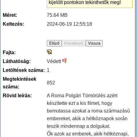
kijelölt pontokon tekinthetők meg!
Méret:
75.64 MB
Keltezés:
2024-06-19 12:55:18
Fajta:
Láthatóság:
Védett
Letöltések száma:
1
Megtekintések
852
száma:
Rövid leírás:
A Roma Polgári Tömörülés azért
készítette ezt a kis filmet, hogy
bemutassa azokat a roma származású
embereket, akik a hétköznapok során
teszik mindennap a dolgukat.
Ők azok az emberek, akik hétköznapi,