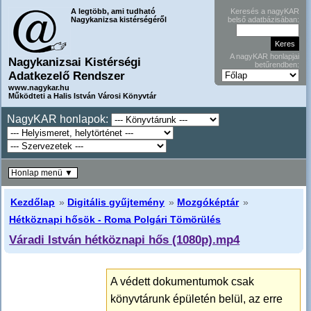
A legtöbb, ami tudható
Keresés a nagyKAR
Nagykanizsa kistérségéről
belső adatbázisában:
A nagyKAR honlapjai
Nagykanizsai Kistérségi
betűrendben:
Adatkezelő Rendszer
www.nagykar.hu
Működteti a Halis István Városi Könyvtár
NagyKAR honlapok:
Honlap menü ▼
Kezdőlap
»
Digitális gyűjtemény
»
Mozgóképtár
»
Hétköznapi hősök - Roma Polgári Tömörülés
Váradi István hétköznapi hős (1080p).mp4
A védett dokumentumok csak
könyvtárunk épületén belül, az erre