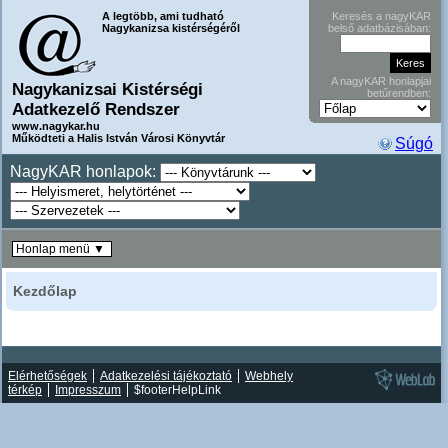
A legtöbb, ami tudható
Keresés a nagyKAR
Nagykanizsa kistérségéről
belső adatbázisában:
A nagyKAR honlapjai
Nagykanizsai Kistérségi
betűrendben:
Adatkezelő Rendszer
www.nagykar.hu
Működteti a Halis István Városi Könyvtár
Súgó
NagyKAR honlapok:
Honlap menü ▼
Kezdőlap
Elérhetőségek
Adatkezelési tájékoztató
Webhely
térkép
Impresszum
$footerHelpLink