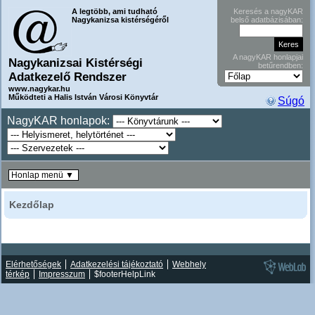
A legtöbb, ami tudható
Keresés a nagyKAR
Nagykanizsa kistérségéről
belső adatbázisában:
A nagyKAR honlapjai
Nagykanizsai Kistérségi
betűrendben:
Adatkezelő Rendszer
www.nagykar.hu
Működteti a Halis István Városi Könyvtár
Súgó
NagyKAR honlapok:
Honlap menü ▼
Kezdőlap
Elérhetőségek
Adatkezelési tájékoztató
Webhely
térkép
Impresszum
$footerHelpLink