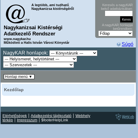
A legtöbb, ami tudható
Keresés a nagyKAR
Nagykanizsa kistérségéről
belső adatbázisában:
A nagyKAR honlapjai
Nagykanizsai Kistérségi
betűrendben:
Adatkezelő Rendszer
www.nagykar.hu
Működteti a Halis István Városi Könyvtár
Súgó
NagyKAR honlapok:
Honlap menü ▼
Kezdőlap
Elérhetőségek
Adatkezelési tájékoztató
Webhely
térkép
Impresszum
$footerHelpLink