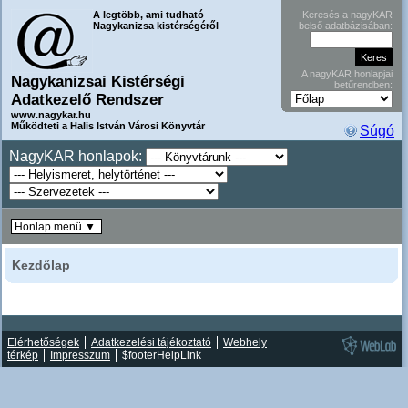
A legtöbb, ami tudható
Keresés a nagyKAR
Nagykanizsa kistérségéről
belső adatbázisában:
A nagyKAR honlapjai
Nagykanizsai Kistérségi
betűrendben:
Adatkezelő Rendszer
www.nagykar.hu
Működteti a Halis István Városi Könyvtár
Súgó
NagyKAR honlapok:
Honlap menü ▼
Kezdőlap
Elérhetőségek
Adatkezelési tájékoztató
Webhely
térkép
Impresszum
$footerHelpLink