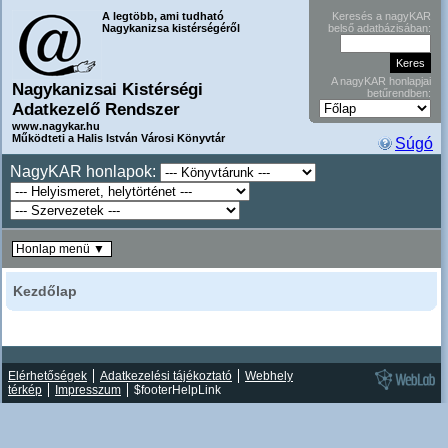
A legtöbb, ami tudható
Keresés a nagyKAR
Nagykanizsa kistérségéről
belső adatbázisában:
A nagyKAR honlapjai
Nagykanizsai Kistérségi
betűrendben:
Adatkezelő Rendszer
www.nagykar.hu
Működteti a Halis István Városi Könyvtár
Súgó
NagyKAR honlapok:
Honlap menü ▼
Kezdőlap
Elérhetőségek
Adatkezelési tájékoztató
Webhely
térkép
Impresszum
$footerHelpLink