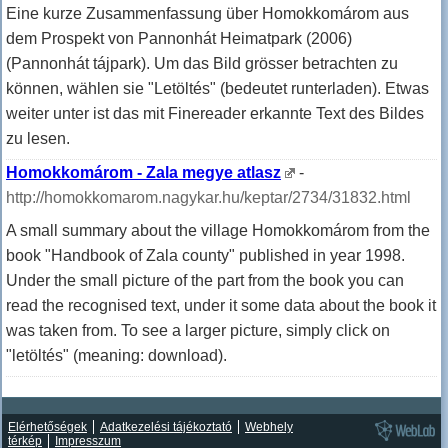
Eine kurze Zusammenfassung über Homokkomárom aus
dem Prospekt von Pannonhát Heimatpark (2006)
(Pannonhát tájpark). Um das Bild grösser betrachten zu
können, wählen sie "Letöltés" (bedeutet runterladen). Etwas
weiter unter ist das mit Finereader erkannte Text des Bildes
zu lesen.
Homokkomárom - Zala megye atlasz
-
http://homokkomarom.nagykar.hu/keptar/2734/31832.html
A small summary about the village Homokkomárom from the
book "Handbook of Zala county" published in year 1998.
Under the small picture of the part from the book you can
read the recognised text, under it some data about the book it
was taken from. To see a larger picture, simply click on
"letöltés" (meaning: download).
Elérhetőségek
Adatkezelési tájékoztató
Webhely
térkép
Impresszum