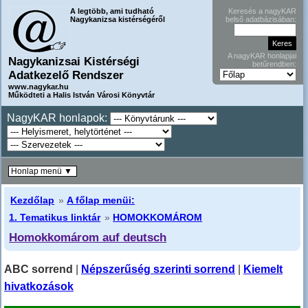
A legtöbb, ami tudható
Keresés a nagyKAR
Nagykanizsa kistérségéről
belső adatbázisában:
A nagyKAR honlapjai
Nagykanizsai Kistérségi
betűrendben:
Adatkezelő Rendszer
www.nagykar.hu
Működteti a Halis István Városi Könyvtár
NagyKAR honlapok:
Honlap menü ▼
Kezdőlap
»
A főlap menüi:
1. Tematikus linktár
»
HOMOKKOMÁROM
Homokkomárom auf deutsch
ABC sorrend
|
Népszerűség szerinti sorrend
|
Kiemelt
hivatkozások