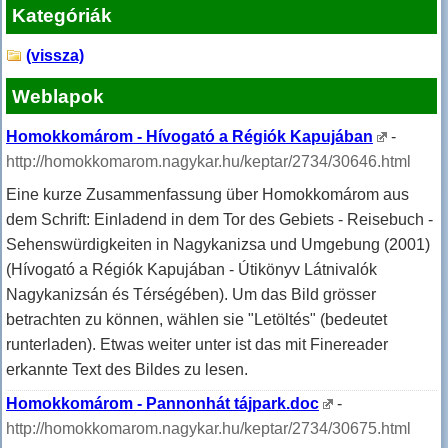
Kategóriák
(vissza)
Weblapok
Homokkomárom - Hívogató a Régiók Kapujában
-
http://homokkomarom.nagykar.hu/keptar/2734/30646.html
Eine kurze Zusammenfassung über Homokkomárom aus
dem Schrift: Einladend in dem Tor des Gebiets - Reisebuch -
Sehenswürdigkeiten in Nagykanizsa und Umgebung (2001)
(Hívogató a Régiók Kapujában - Útikönyv Látnivalók
Nagykanizsán és Térségében). Um das Bild grösser
betrachten zu können, wählen sie "Letöltés" (bedeutet
runterladen). Etwas weiter unter ist das mit Finereader
erkannte Text des Bildes zu lesen.
Homokkomárom - Pannonhát tájpark.doc
-
http://homokkomarom.nagykar.hu/keptar/2734/30675.html