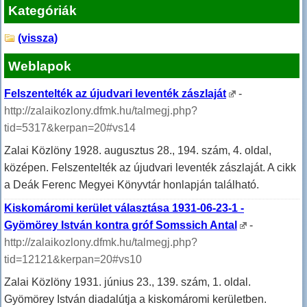
Kategóriák
(vissza)
Weblapok
Felszentelték az újudvari leventék zászlaját
-
http://zalaikozlony.dfmk.hu/talmegj.php?
tid=5317&kerpan=20#vs14
Zalai Közlöny 1928. augusztus 28., 194. szám, 4. oldal,
középen. Felszentelték az újudvari leventék zászlaját. A cikk
a Deák Ferenc Megyei Könyvtár honlapján található.
Kiskomáromi kerület választása 1931-06-23-1 -
Gyömörey István kontra gróf Somssich Antal
-
http://zalaikozlony.dfmk.hu/talmegj.php?
tid=12121&kerpan=20#vs10
Zalai Közlöny 1931. június 23., 139. szám, 1. oldal.
Gyömörey István diadalútja a kiskomáromi kerületben.