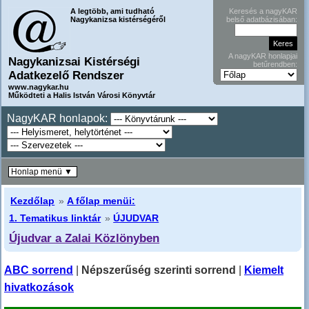
A legtöbb, ami tudható
Keresés a nagyKAR
Nagykanizsa kistérségéről
belső adatbázisában:
A nagyKAR honlapjai
Nagykanizsai Kistérségi
betűrendben:
Adatkezelő Rendszer
www.nagykar.hu
Működteti a Halis István Városi Könyvtár
NagyKAR honlapok:
Honlap menü ▼
Kezdőlap
»
A főlap menüi:
1. Tematikus linktár
»
ÚJUDVAR
Újudvar a Zalai Közlönyben
ABC sorrend
|
Népszerűség szerinti sorrend
|
Kiemelt
hivatkozások