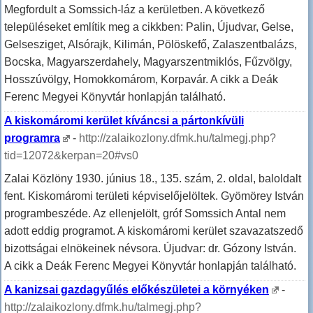
Megfordult a Somssich-láz a kerületben. A következő
településeket említik meg a cikkben: Palin, Újudvar, Gelse,
Gelsesziget, Alsórajk, Kilimán, Pölöskefő, Zalaszentbalázs,
Bocska, Magyarszerdahely, Magyarszentmiklós, Fűzvölgy,
Hosszúvölgy, Homokkomárom, Korpavár. A cikk a Deák
Ferenc Megyei Könyvtár honlapján található.
A kiskomáromi kerület kíváncsi a pártonkívüli
programra
-
http://zalaikozlony.dfmk.hu/talmegj.php?
tid=12072&kerpan=20#vs0
Zalai Közlöny 1930. június 18., 135. szám, 2. oldal, baloldalt
fent. Kiskomáromi területi képviselőjelöltek. Gyömörey István
programbeszéde. Az ellenjelölt, gróf Somssich Antal nem
adott eddig programot. A kiskomáromi kerület szavazatszedő
bizottságai elnökeinek névsora. Újudvar: dr. Gózony István.
A cikk a Deák Ferenc Megyei Könyvtár honlapján található.
A kanizsai gazdagyűlés előkészületei a környéken
-
http://zalaikozlony.dfmk.hu/talmegj.php?