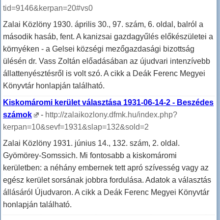
tid=9146&kerpan=20#vs0
Zalai Közlöny 1930. április 30., 97. szám, 6. oldal, balról a
második hasáb, fent. A kanizsai gazdagyűlés előkészületei a
környéken - a Gelsei községi mezőgazdasági bizottság
ülésén dr. Vass Zoltán előadásában az újudvari intenzívebb
állattenyésztésről is volt szó. A cikk a Deák Ferenc Megyei
Könyvtár honlapján található.
Kiskomáromi kerület választása 1931-06-14-2 - Beszédes
számok
-
http://zalaikozlony.dfmk.hu/index.php?
kerpan=10&sevf=1931&slap=132&sold=2
Zalai Közlöny 1931. június 14., 132. szám, 2. oldal.
Gyömörey-Somssich. Mi fontosabb a kiskomáromi
kerületben: a néhány embernek tett apró szívesség vagy az
egész kerület sorsának jobbra fordulása. Adatok a választás
állásáról Újudvaron. A cikk a Deák Ferenc Megyei Könyvtár
honlapján található.