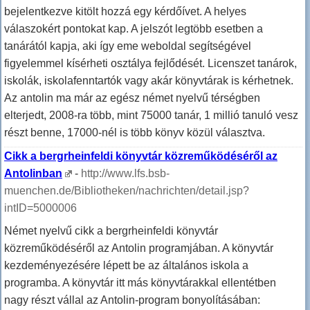
bejelentkezve kitölt hozzá egy kérdőívet. A helyes
válaszokért pontokat kap. A jelszót legtöbb esetben a
tanárától kapja, aki így eme weboldal segítségével
figyelemmel kísérheti osztálya fejlődését. Licenszet tanárok,
iskolák, iskolafenntartók vagy akár könyvtárak is kérhetnek.
Az antolin ma már az egész német nyelvű térségben
elterjedt, 2008-ra több, mint 75000 tanár, 1 millió tanuló vesz
részt benne, 17000-nél is több könyv közül választva.
Cikk a bergrheinfeldi könyvtár közreműködéséről az
Antolinban
-
http://www.lfs.bsb-
muenchen.de/Bibliotheken/nachrichten/detail.jsp?
intID=5000006
Német nyelvű cikk a bergrheinfeldi könyvtár
közreműködéséről az Antolin programjában. A könyvtár
kezdeményezésére lépett be az általános iskola a
programba. A könyvtár itt más könyvtárakkal ellentétben
nagy részt vállal az Antolin-program bonyolításában: