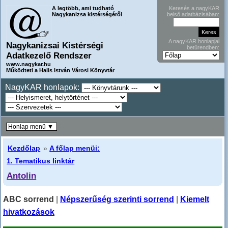
A legtöbb, ami tudható
Keresés a nagyKAR
Nagykanizsa kistérségéről
belső adatbázisában:
A nagyKAR honlapjai
Nagykanizsai Kistérségi
betűrendben:
Adatkezelő Rendszer
www.nagykar.hu
Működteti a Halis István Városi Könyvtár
NagyKAR honlapok:
Honlap menü ▼
Kezdőlap
»
A főlap menüi:
1. Tematikus linktár
Antolin
ABC sorrend
|
Népszerűség szerinti sorrend
|
Kiemelt
hivatkozások