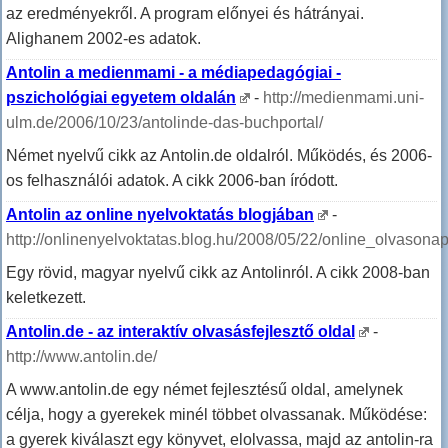
az eredményekről. A program előnyei és hátrányai.
Alighanem 2002-es adatok.
Antolin a medienmami - a médiapedagógiai -
pszichológiai egyetem oldalán
-
http://medienmami.uni-
ulm.de/2006/10/23/antolinde-das-buchportal/
Német nyelvű cikk az Antolin.de oldalról. Működés, és 2006-
os felhasználói adatok. A cikk 2006-ban íródott.
Antolin az online nyelvoktatás blogjában
-
http://onlinenyelvoktatas.blog.hu/2008/05/22/online_olvasonap
Egy rövid, magyar nyelvű cikk az Antolinról. A cikk 2008-ban
keletkezett.
Antolin.de - az interaktív olvasásfejlesztő oldal
-
http://www.antolin.de/
A www.antolin.de egy német fejlesztésű oldal, amelynek
célja, hogy a gyerekek minél többet olvassanak. Működése:
a gyerek kiválaszt egy könyvet, elolvassa, majd az antolin-ra