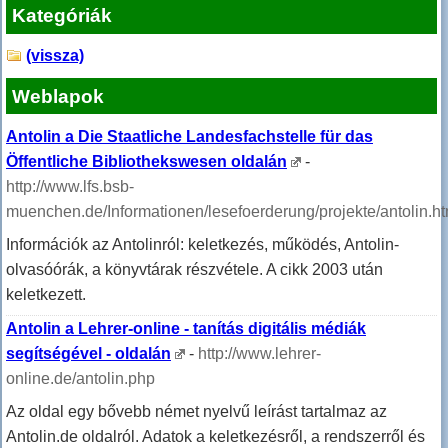
Kategóriák
(vissza)
Weblapok
Antolin a Die Staatliche Landesfachstelle für das
Öffentliche Bibliothekswesen oldalán
-
http://www.lfs.bsb-
muenchen.de/Informationen/lesefoerderung/projekte/antolin.h
Információk az Antolinról: keletkezés, működés, Antolin-
olvasóórák, a könyvtárak részvétele. A cikk 2003 után
keletkezett.
Antolin a Lehrer-online - tanítás digitális médiák
segítségével - oldalán
-
http://www.lehrer-
online.de/antolin.php
Az oldal egy bővebb német nyelvű leírást tartalmaz az
Antolin.de oldalról. Adatok a keletkezésről, a rendszerről és