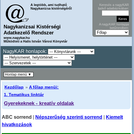
A legtöbb, ami tudható
Keresés a nagyKAR
Nagykanizsa kistérségéről
belső adatbázisában:
A nagyKAR honlapjai
Nagykanizsai Kistérségi
betűrendben:
Adatkezelő Rendszer
www.nagykar.hu
Működteti a Halis István Városi Könyvtár
NagyKAR honlapok:
Honlap menü ▼
Kezdőlap
»
A főlap menüi:
1. Tematikus linktár
Gyerekeknek - kreatív oldalak
ABC sorrend
|
Népszerűség szerinti sorrend
|
Kiemelt
hivatkozások