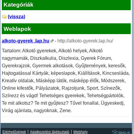
Kategóriák
(vissza)
Weblapok
alkoto-gyerek .lap.hu
-
http://alkoto-gyerek.lap.hu/
Tartalom: Alkotó gyerekek, Alkotó helyek, Alkotó
nagymamák, Diszkalkulia, Diszlexia, Gyerek Fórum,
Gyerekrajzok, Gyermek alkotások, Gyűjtemények, keresők,
Hajtogatással Kártyák, képeslapok, Kiállítások, Kincsesláda,
Kreatív oldalak, Másképp látók, másképp élők, Módszerek,
Online kifestők, Pályázatok, Rajzoljunk, Sport, Színezők,
Színezz és vágd! Tehetséges gyerekek, Tehetségpártolók,
Te mit alkotsz? Te mit gyűjtesz? Tűvel fonallal, Ügyeskedj,
Virág ajánlata, nagyoknak, Zene.
Elérhetőségek
Adatkezelési tájékoztató
Webhely