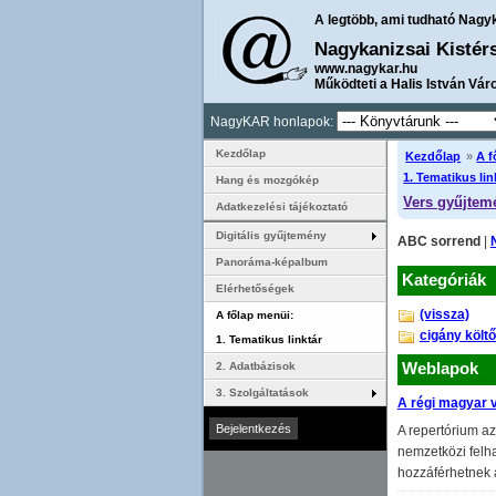
A legtöbb, ami tudható Nagy
Nagykanizsai Kistér
www.nagykar.hu
Működteti a Halis István Vár
NagyKAR honlapok:
Kezdőlap
Kezdőlap
»
A f
1. Tematikus lin
Hang és mozgókép
Vers gyűjtem
Adatkezelési tájékoztató
Digitális gyűjtemény
ABC sorrend
|
Panoráma-képalbum
Kategóriák
Elérhetőségek
(vissza)
A főlap menüi:
cigány költ
1. Tematikus linktár
2. Adatbázisok
Weblapok
3. Szolgáltatások
A régi magyar 
A repertórium az
nemzetközi felha
hozzáférhetnek 