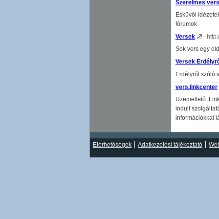
Szerelmes ver
Esküvői idézete
fórumok
Versek
-
http:
Sok vers egy ol
Versek Erdélyrő
Erdélyről szóló
vers.linkcenter
Üzemeltető: Link
indult szolgálta
információkkal l
Elérhetőségek
Adatkezelési tájékoztató
Web