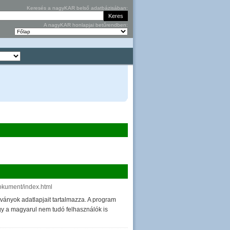
Keresés a nagyKAR belső adatbázisában:
A nagyKAR honlapjai betűrendben:
dokument/index.html
tványok adatlapjait tartalmazza. A program
gy a magyarul nem tudó felhasználók is