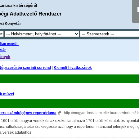
kanizsa kistérségéről
ségi Adatkezelő Rendszer
osi Könyvtár
őlap menüi:
ktár
ények
Népszerűség szerinti sorrend
|
Kiemelt hivatkozások
ők művei
vers számítógépes repertóriuma
-
http://magyar-irodalom.elte.hu/repertorium/
 1601 elôtti magyar versek és az ezeket tartalmazó 1701 elôtti kéziratok és nyomta
sználhatósága tette szükségessé azt, hogy a repertórium franciául jelenjék meg, í
a versek adataihoz.