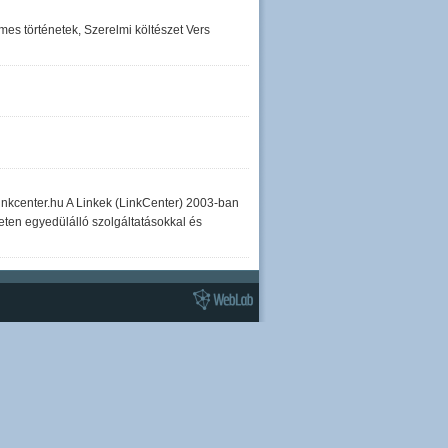
es történetek, Szerelmi költészet Vers
linkcenter.hu A Linkek (LinkCenter) 2003-ban
eten egyedülálló szolgáltatásokkal és