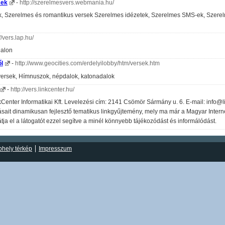
sek
-
http://szerelmesvers.webmania.hu/
k, Szerelmes és romantikus versek Szerelmes idézetek, Szerelmes SMS-ek, Szerelm
//vers.lap.hu/
dalon
l
-
http://www.geocities.com/erdelyilobby/htm/versek.htm
 versek, Hímnuszok, népdalok, katonadalok
-
http://vers.linkcenter.hu/
Center Informatikai Kft. Levelezési cím: 2141 Csömör Sármány u. 6. E-mail: info@
tásait dinamikusan fejlesztő tematikus linkgyűjtemény, mely ma már a Magyar Intern
átja el a látogatót ezzel segítve a minél könnyebb tájékozódást és informálódást.
hely térkép
Impresszum