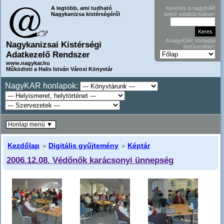
A legtöbb, ami tudható
Keresés a nagyKAR
Nagykanizsa kistérségéről
belső adatbázisában:
A nagyKAR honlapjai
Nagykanizsai Kistérségi
betűrendben:
Adatkezelő Rendszer
www.nagykar.hu
Működteti a Halis István Városi Könyvtár
NagyKAR honlapok:
Honlap menü ▼
Kezdőlap
»
Digitális gyűjtemény
»
Képtár
2006.12.08. Védőnők karácsonyi ünnepség