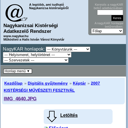
A legtöbb, ami tudható
Keresés a nagyKAR
Nagykanizsa kistérségéről
belső adatbázisában:
A nagyKAR honlapjai
Nagykanizsai Kistérségi
betűrendben:
Adatkezelő Rendszer
www.nagykar.hu
Működteti a Halis István Városi Könyvtár
NagyKAR honlapok:
Honlap menü ▼
Kezdőlap
»
Digitális gyűjtemény
»
Képtár
»
2007
KISTÉRSÉGI MŰVÉSZETI FESZTIVÁL
IMG_4640.JPG
Letöltés