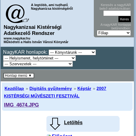
A legtöbb, ami tudható
Keresés a nagyKAR
Nagykanizsa kistérségéről
belső adatbázisában:
A nagyKAR honlapjai
Nagykanizsai Kistérségi
betűrendben:
Adatkezelő Rendszer
www.nagykar.hu
Működteti a Halis István Városi Könyvtár
NagyKAR honlapok:
Honlap menü ▼
Kezdőlap
»
Digitális gyűjtemény
»
Képtár
»
2007
KISTÉRSÉGI MŰVÉSZETI FESZTIVÁL
IMG_4674.JPG
Letöltés