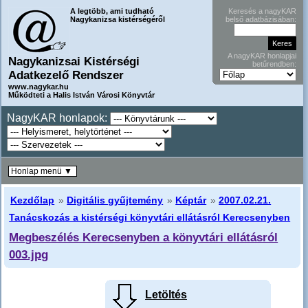
A legtöbb, ami tudható
Keresés a nagyKAR
Nagykanizsa kistérségéről
belső adatbázisában:
A nagyKAR honlapjai
Nagykanizsai Kistérségi
betűrendben:
Adatkezelő Rendszer
www.nagykar.hu
Működteti a Halis István Városi Könyvtár
NagyKAR honlapok:
Honlap menü ▼
Kezdőlap
»
Digitális gyűjtemény
»
Képtár
»
2007.02.21.
Tanácskozás a kistérségi könyvtári ellátásról Kerecsenyben
Megbeszélés Kerecsenyben a könyvtári ellátásról
003.jpg
Letöltés