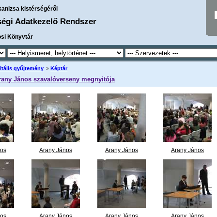
kanizsa kistérségéről
ségi Adatkezelő Rendszer
osi Könyvtár
itális gyűjtemény
»
Képtár
Arany János szavalóverseny megnyitója
nos
Arany János
Arany János
Arany János
seny
szavalóverseny
szavalóverseny
szavalóverseny
01.JPG
megnyitója 02.JPG
megnyitója 03.JPG
megnyitója 04.JPG
nos
Arany János
Arany János
Arany János