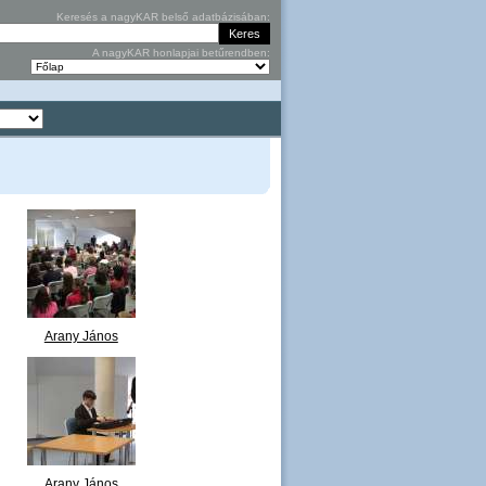
Keresés a nagyKAR belső adatbázisában:
A nagyKAR honlapjai betűrendben:
Arany János
szavalóverseny
megnyitója 05.JPG
Arany János