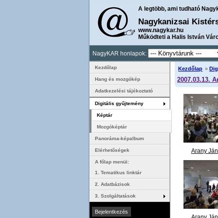
A legtöbb, ami tudható Nagy
Nagykanizsai Kistér
www.nagykar.hu
Működteti a Halis István Vár
NagyKAR honlapok:
Kezdőlap
Kezdőlap
»
Dig
2007.03.13. 
Hang és mozgókép
Adatkezelési tájékoztató
Digitális gyűjtemény
Képtár
Mozgóképtár
Panoráma-képalbum
Arany Já
Elérhetőségek
szavalóver
A főlap menüi:
megnyitója 
1. Tematikus linktár
2. Adatbázisok
3. Szolgáltatások
Arany Já