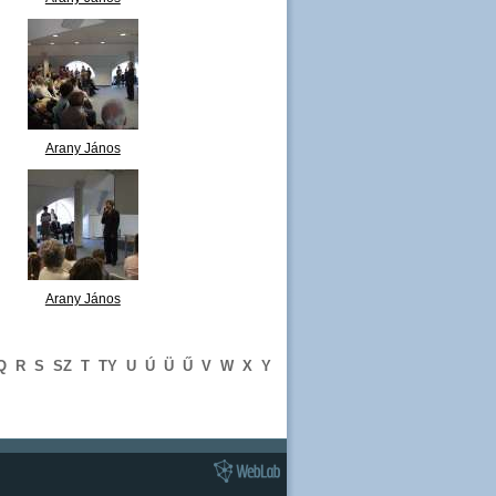
szavalóverseny
megnyitója 10.JPG
Arany János
szavalóverseny
megnyitója 15.JPG
Arany János
szavalóverseny
megnyitója 20.JPG
Q
R
S
SZ
T
TY
U
Ú
Ü
Ű
V
W
X
Y