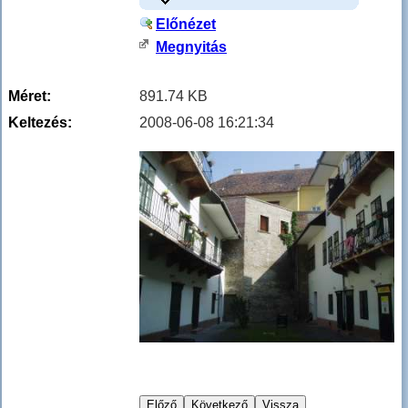
Előnézet
Megnyitás
Méret:
891.74 KB
Keltezés:
2008-06-08 16:21:34