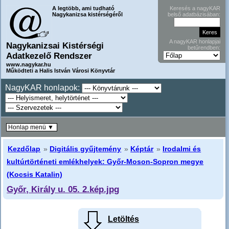
A legtöbb, ami tudható
Keresés a nagyKAR
Nagykanizsa kistérségéről
belső adatbázisában:
A nagyKAR honlapjai
Nagykanizsai Kistérségi
betűrendben:
Adatkezelő Rendszer
www.nagykar.hu
Működteti a Halis István Városi Könyvtár
NagyKAR honlapok:
Honlap menü ▼
Kezdőlap
»
Digitális gyűjtemény
»
Képtár
»
Irodalmi és
kultúrtörténeti emlékhelyek: Győr-Moson-Sopron megye
(Kocsis Katalin)
Győr, Király u. 05. 2.kép.jpg
Letöltés