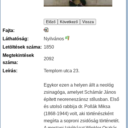
Fajta:
Láthatóság:
Nyilvános
Letöltések száma:
1850
Megtekintések
2092
száma:
Leírás:
Templom utca 23.
Egykor ezen a helyen állt a neológ
zsinagóga, amelyet Schámár János
épített neoreneszánsz stílusban. Első
és utolsó rabbija dr. Pollák Miksa
(1868-1944) volt, aki történészként
megírta a soproni zsidóság történetét.
A mostani lakóházat Winkler Oszkár