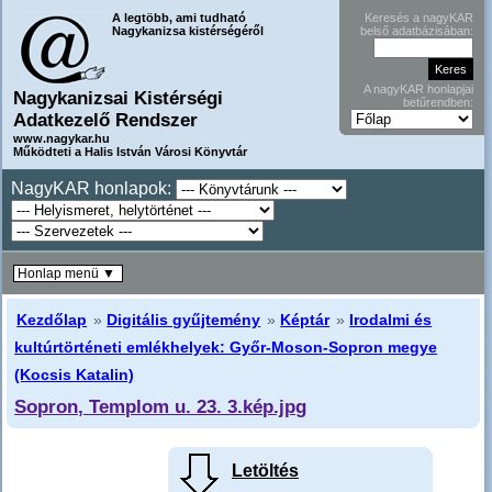
A legtöbb, ami tudható
Keresés a nagyKAR
Nagykanizsa kistérségéről
belső adatbázisában:
A nagyKAR honlapjai
Nagykanizsai Kistérségi
betűrendben:
Adatkezelő Rendszer
www.nagykar.hu
Működteti a Halis István Városi Könyvtár
NagyKAR honlapok:
Honlap menü ▼
Kezdőlap
»
Digitális gyűjtemény
»
Képtár
»
Irodalmi és
kultúrtörténeti emlékhelyek: Győr-Moson-Sopron megye
(Kocsis Katalin)
Sopron, Templom u. 23. 3.kép.jpg
Letöltés